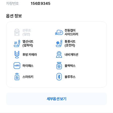
차량번호
156호9345
옵션 정보
썬루프
전동접이
(
일반)
사이드미러
열선시트
통풍시트
(
앞좌석)
(
운전석)
후방 카메라
내비게이션
하이패스
블랙박스
스마트키
블루투스
세부옵션 보기