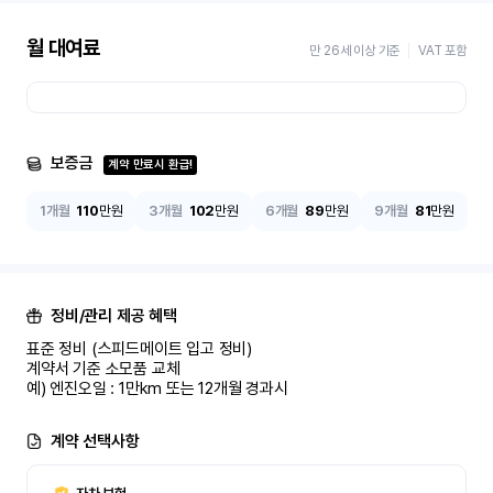
월 대여료
만 26세 이상 기준
VAT 포함
보증금
계약 만료시 환급!
1개월
110
만원
3개월
102
만원
6개월
89
만원
9개월
81
만원
정비/관리 제공 혜택
표준 정비 (스피드메이트 입고 정비)

계약서 기준 소모품 교체

예) 엔진오일 : 1만km 또는 12개월 경과시
계약 선택사항