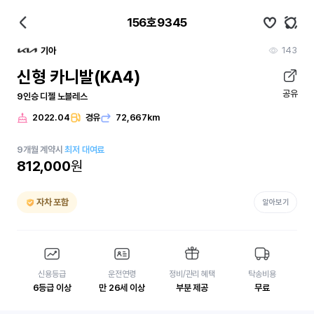
156호9345
143
기아
신형 카니발(KA4)
공유
9인승 디젤 노블레스
2022.04
경유
72,667km
9
개월
계약시
최저 대여료
812,000
원
자차 포함
알아보기
신용등급
운전연령
정비/관리 혜택
탁송비용
6등급 이상
만 26세 이상
부분 제공
무료