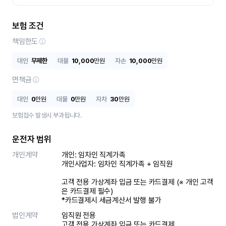
보험 조건
책임한도
대인
무제한
대물
10,000
만원
자손
10,000
만원
면책금
대인
0
만원
대물
0
만원
자차
30
만원
보험접수 발생시 부과됩니다.
운전자 범위
개인계약
개인: 임차인 직계가족 

개인사업자: 임차인 직계가족 + 임직원

고객 전용 가상계좌 입금 또는 카드결제 (※ 개인 고객
은 카드결제 필수)

*카드결제시 세금계산서 발행 불가
법인계약
임직원 전용

고객 전용 가상계좌 입금 또는 카드결제
