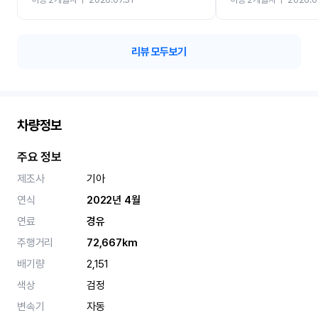
카 렌트 고민없이 강추합니
리뷰 모두보기
차량정보
주요 정보
제조사
기아
연식
2022년 4월
연료
경유
주행거리
72,667km
배기량
2,151
색상
검정
변속기
자동