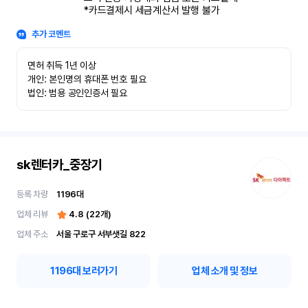
*카드결제시 세금계산서 발행 불가
추가 코멘트
면허 취득 1년 이상

개인: 본인명의 휴대폰 번호 필요

법인: 범용 공인인증서 필요
sk렌터카_중장기
등록 차량
1196
대
업체 리뷰
4.8
(
22
개)
업체 주소
서울 구로구 서부샛길 822
1196
대 보러가기
업체 소개 및 정보