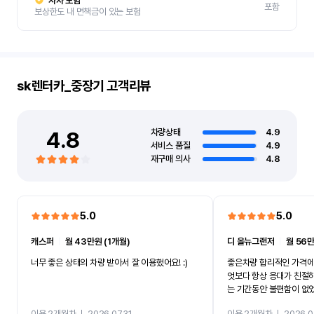
자차 보험
포함
보상한도 내 면책금이 있는 보험
sk렌터카_중장기
고객리뷰
4.8
차량상태
4.9
서비스 품질
4.9
재구매 의사
4.8
5.0
5.0
캐스퍼
ㅣ
월 43만원 (1개월)
디 올뉴그랜저
ㅣ
월 56만
너무 좋은 상태의 차량 받아서 잘 이용했어요! :)
좋은차량 합리적인 가격에
엇보다 항상 응대가 친절
는 기간동안 불편함이 없
까지 진행할만큼 여러가지
이용 2개월차
ㅣ
2026.07.31
이용 2개월차
ㅣ
2026.0