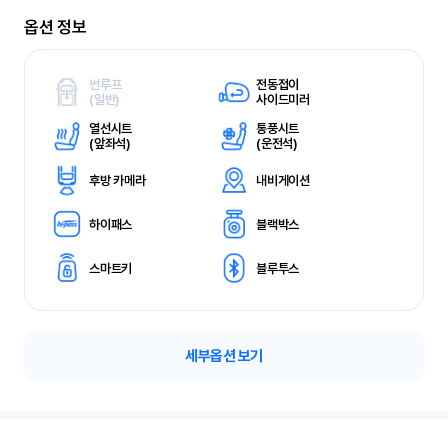
옵션 정보
썬루프
전동접이
(
일반)
사이드미러
열선시트
통풍시트
(
앞좌석)
(
운전석)
후방 카메라
내비게이션
하이패스
블랙박스
스마트키
블루투스
세부옵션 보기