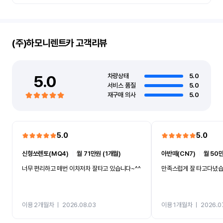
(주)하모니렌트카
고객리뷰
5.0
차량상태
5.0
서비스 품질
5.0
재구매 의사
5.0
5.0
5.0
신형쏘렌토(MQ4)
ㅣ
월 71만원 (1개월)
아반떼(CN7)
ㅣ
월 50만
너무 편리하고 매번 이차저차 잘타고 있습니다~^^
만족스럽게 잘 타고다녔
이용 2개월차
ㅣ
2026.08.03
이용 1개월차
ㅣ
2026.0