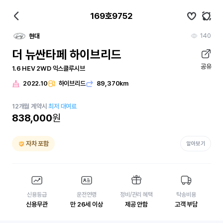
169호9752
140
현대
더 뉴싼타페 하이브리드
공유
1.6 HEV 2WD 익스클루시브
2022.10
하이브리드
89,370km
12
개월
계약시
최저 대여료
838,000
원
자차 포함
알아보기
신용등급
운전연령
정비/관리 혜택
탁송비용
신용무관
만 26세 이상
제공 안함
고객 부담