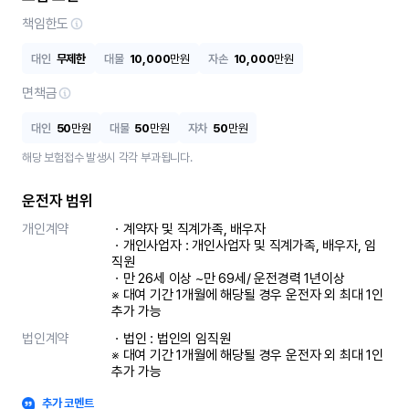
책임한도
대인
무제한
대물
10,000
만원
자손
10,000
만원
면책금
대인
50
만원
대물
50
만원
자차
50
만원
해당 보험접수 발생시 각각 부과됩니다.
운전자 범위
개인계약
ㆍ계약자 및 직계가족, 배우자

ㆍ개인사업자 : 개인사업자 및 직계가족, 배우자, 임
직원

ㆍ만 26세 이상 ~만 69세/ 운전경력 1년이상

※ 대여 기간 1개월에 해당될 경우 운전자 외 최대 1인 
추가 가능
법인계약
ㆍ법인 : 법인의 임직원

※ 대여 기간 1개월에 해당될 경우 운전자 외 최대 1인 
추가 가능
추가 코멘트