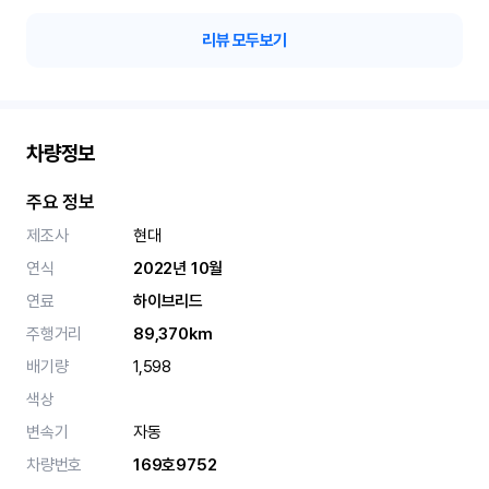
리뷰 모두보기
차량정보
주요 정보
제조사
현대
연식
2022년 10월
연료
하이브리드
주행거리
89,370km
배기량
1,598
색상
변속기
자동
차량번호
169호9752