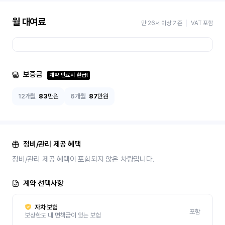
월 대여료
만 26세 이상 기준
VAT 포함
보증금
계약 만료시 환급!
12개월
83
만원
6개월
87
만원
정비/관리 제공 혜택
정비/관리 제공 혜택이 포함되지 않은 차량입니다.
계약 선택사항
자차 보험
포함
보상한도 내 면책금이 있는 보험