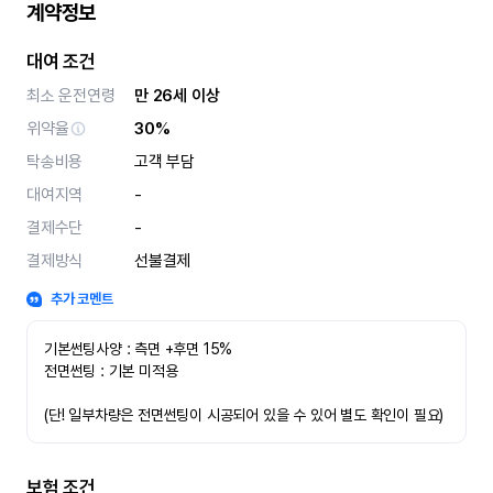
계약정보
대여 조건
최소 운전연령
만 26세 이상
위약율
30%
탁송비용
고객 부담
대여지역
-
결제수단
-
결제방식
선불결제
추가 코멘트
기본썬팅사양 : 측면 +후면 15%
전면썬팅 : 기본 미적용 
(단! 일부차량은 전면썬팅이 시공되어 있을 수 있어 별도 확인이 필요)
보험 조건