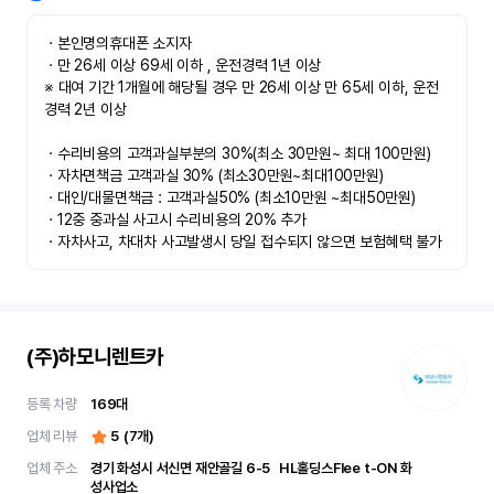
ㆍ본인명의휴대폰 소지자 

ㆍ만 26세 이상 69세 이하 , 운전경력 1년 이상

※ 대여 기간 1개월에 해당될 경우 만 26세 이상 만 65세 이하, 운전
경력 2년 이상

ㆍ수리비용의 고객과실부분의 30%(최소 30만원~ 최대 100만원)

ㆍ자차면책금 고객과실 30% (최소30만원~최대100만원) 

ㆍ대인/대물면책금 : 고객과실50% (최소10만원 ~최대50만원)

ㆍ12중 중과실 사고시 수리비용의 20% 추가

ㆍ자차사고, 차대차 사고발생시 당일 접수되지 않으면 보험혜택 불가
(주)하모니렌트카
등록 차량
169
대
업체 리뷰
5
(
7
개)
업체 주소
경기 화성시 서신면 재안골길 6-5	 HL홀딩스Flee t-ON 화
성사업소