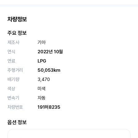
차량정보
주요 정보
제조사
기아
연식
2022년 10월
연료
LPG
주행거리
50,053km
배기량
3,470
색상
미색
변속기
자동
차량번호
191허8235
옵션 정보