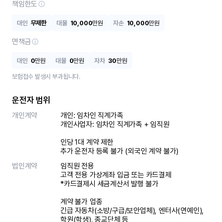
책임한도
대인
무제한
대물
10,000
만원
자손
10,000
만원
면책금
대인
0
만원
대물
0
만원
자차
30
만원
보험접수 발생시 부과됩니다.
운전자 범위
개인계약
개인: 임차인 직계가족 

개인사업자: 임차인 직계가족 + 임직원

인당 1대 계약 제한

추가 운전자 등록 불가 (외국인 계약 불가)
법인계약
임직원 전용

고객 전용 가상계좌 입금 또는 카드결제

*카드결제시 세금계산서 발행 불가

계약 불가 업종

긴급 자동차(소방/구급/보안업체), 엔터사(연예인), 
학원(학생), 종교단체 등
