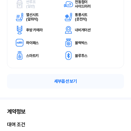
썬루프
전동접이
(
일반)
사이드미러
열선시트
통풍시트
(
앞좌석)
(
운전석)
후방 카메라
내비게이션
하이패스
블랙박스
스마트키
블루투스
세부옵션 보기
계약정보
대여 조건