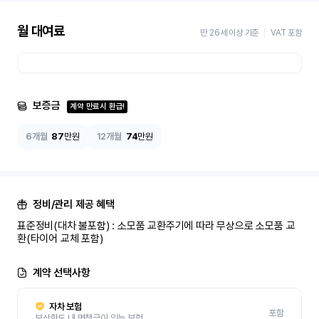
월 대여료
만 26세 이상 기준
VAT 포함
보증금
계약 만료시 환급!
6개월
87
만원
12개월
74
만원
정비/관리 제공 혜택
표준정비(대차 불포함) : 소모품 교환주기에 따라 무상으로 소모품 교
환(타이어 교체 포함)
계약 선택사항
자차 보험
포함
보상한도 내 면책금이 있는 보험