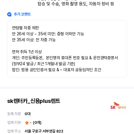
 탑승 및 수송, 영화 촬영 용도, 자동차 정비 등
추가 코멘트
연령별 차종 제한

만 26세 이상 ~ 35세 미만: 중형 이하만 가능

만 35세 이상: 전 차종 가능

면허 취득 1년 이상

개인: 주민등록등본,  본인명의 휴대폰 번호 필요 & 운전경력증명서 
(정부24 발급 / 최근 1개월내 발급 기준)

법인: 범용 공인인증서 필요 & – 대표자 공동임차인 조건
sk렌터카_신용plus렌트
등록 차량
0
대
업체 리뷰
-
(
0
개)
업체 주소
서울 구로구 서부샛길 822