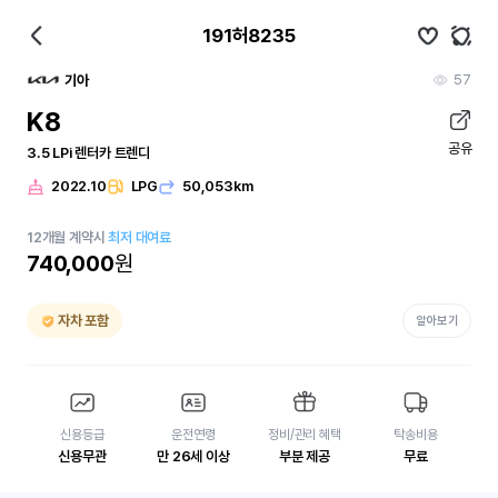
191허8235
57
기아
K8
공유
3.5 LPi 렌터카 트렌디
2022.10
LPG
50,053km
12
개월
계약시
최저 대여료
740,000
원
자차 포함
알아보기
신용등급
운전연령
정비/관리 혜택
탁송비용
신용무관
만 26세 이상
부분 제공
무료