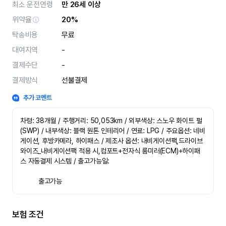
최소 운전연령
만 26세 이상
위약율
20%
탁송비용
무료
대여지역
-
결제수단
-
결제방식
선불결제
추가 코멘트
차령: 38개월 / 주행거리: 50,053km / 외부색상: 스노우 화이트 펄 
(SWP) / 내부색상: 블랙 원톤 인테리어 / 연료: LPG / 주요옵션: 네비
게이션, 후방카메라, 하이패스 / 제조사 옵션: 내비게이션팩,드라이브 
와이즈_내비게이션팩 적용 시,컴포트+전자식 룸미러(ECM)+하이패
스 자동결제 시스템 / 출고가능일:
   	 출고가능
보험 조건