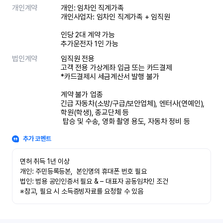
개인계약
개인: 임차인 직계가족 

개인사업자: 임차인 직계가족 + 임직원

인당 2대 계약 가능

추가운전자 1인 가능
법인계약
임직원 전용

고객 전용 가상계좌 입금 또는 카드결제

*카드결제시 세금계산서 발행 불가

계약 불가 업종

긴급 자동차(소방/구급/보안업체), 엔터사(연예인), 
학원(학생), 종교단체 등

 탑승 및 수송, 영화 촬영 용도, 자동차 정비 등
추가 코멘트
면허 취득 1년 이상

개인: 주민등록등본,  본인명의 휴대폰 번호 필요

법인: 범용 공인인증서 필요 & – 대표자 공동임차인 조건

※참고, 필요 시 소득증빙자료를 요청할 수 있음