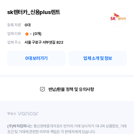
sk렌터카_신용plus렌트
등록 차량
0
대
업체 리뷰
-
(
0
개)
업체 주소
서울 구로구 서부샛길 822
0
대 보러가기
업체 소개 및 정보
반납/환불 정책 및 유의사항
(주)박차컴퍼니
는 통신판매중개자로서 반카의 거래 당사자가 아니며 상품정보, 거래
조건 및 거래에 관련한 의무와 책임은 각 판매자에게 있습니다.