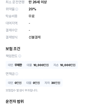
최소 운전연령
만 26세 이상
위약율
20%
탁송비용
무료
대여지역
-
결제수단
-
결제방식
선불결제
보험 조건
책임한도
대인
무제한
대물
10,000
만원
자손
10,000
만원
면책금
대인
0
만원
대물
0
만원
자차
30
만원
보험접수 발생시 부과됩니다.
운전자 범위