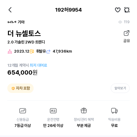
192허9954
119
기아
더 뉴셀토스
공유
2.0 가솔린 2WD 트렌디
2023.12
휘발유
47,936km
12
개월
계약시
최저 대여료
654,000
원
자차 포함
알아보기
신용등급
운전연령
정비/관리 혜택
탁송비용
7등급 이상
만 26세 이상
부분 제공
무료