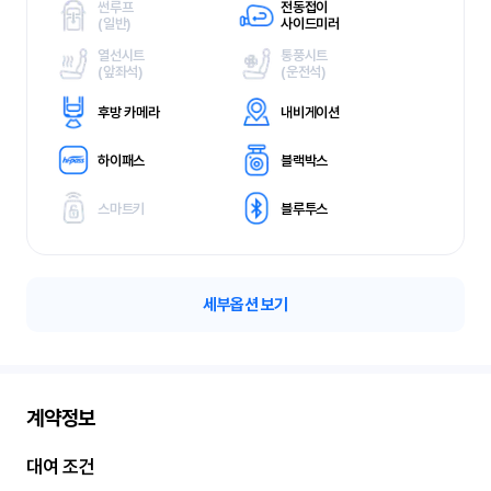
썬루프
전동접이
(
일반)
사이드미러
열선시트
통풍시트
(
앞좌석)
(
운전석)
후방 카메라
내비게이션
하이패스
블랙박스
스마트키
블루투스
세부옵션 보기
계약정보
대여 조건