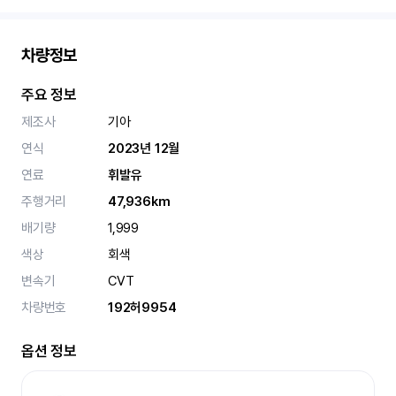
차량정보
주요 정보
제조사
기아
연식
2023년 12월
연료
휘발유
주행거리
47,936km
배기량
1,999
색상
회색
변속기
CVT
차량번호
192허9954
옵션 정보