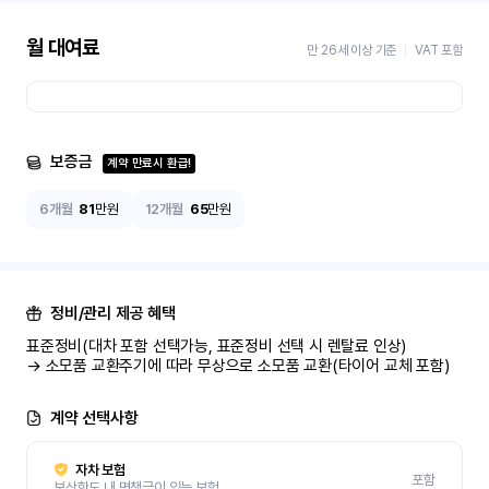
월 대여료
만 26세 이상 기준
VAT 포함
보증금
계약 만료시 환급!
6개월
81
만원
12개월
65
만원
정비/관리 제공 혜택
표준정비(대차 포함 선택가능, 표준정비 선택 시 렌탈료 인상)

→ 소모품 교환주기에 따라 무상으로 소모품 교환(타이어 교체 포함)
계약 선택사항
자차 보험
포함
보상한도 내 면책금이 있는 보험