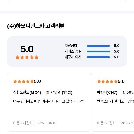
(주)하모니렌트카
고객리뷰
5.0
차량상태
5.0
서비스 품질
5.0
재구매 의사
5.0
5.0
5.0
신형쏘렌토(MQ4)
ㅣ
월 71만원 (1개월)
아반떼(CN7)
ㅣ
월 50만
너무 편리하고 매번 이차저차 잘타고 있습니다~^^
만족스럽게 잘 타고다녔
이용 2개월차
ㅣ
2026.08.03
이용 1개월차
ㅣ
2026.0