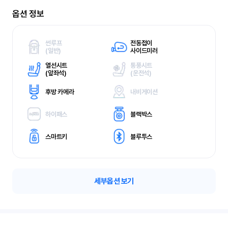
옵션 정보
썬루프
전동접이
(
일반)
사이드미러
열선시트
통풍시트
(
앞좌석)
(
운전석)
후방 카메라
내비게이션
하이패스
블랙박스
스마트키
블루투스
세부옵션 보기