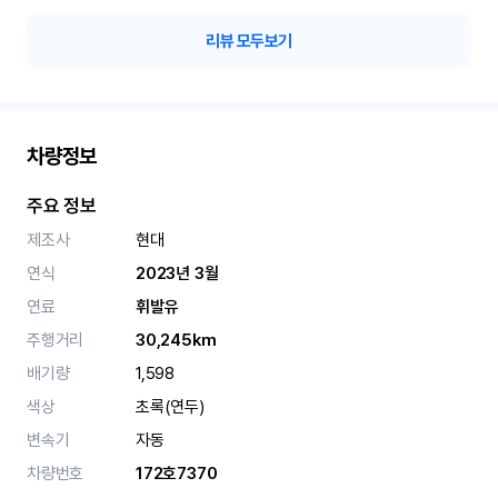
리뷰 모두보기
차량정보
주요 정보
제조사
현대
연식
2023년 3월
연료
휘발유
주행거리
30,245km
배기량
1,598
색상
초록(연두)
변속기
자동
차량번호
172호7370