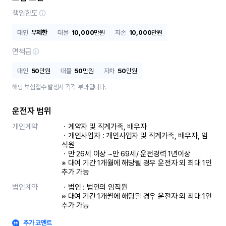
책임한도
대인
무제한
대물
10,000
만원
자손
10,000
만원
면책금
대인
50
만원
대물
50
만원
자차
50
만원
해당 보험접수 발생시 각각 부과됩니다.
운전자 범위
개인계약
ㆍ계약자 및 직계가족, 배우자

ㆍ개인사업자 : 개인사업자 및 직계가족, 배우자, 임
직원

ㆍ만 26세 이상 ~만 69세/ 운전경력 1년이상

※ 대여 기간 1개월에 해당될 경우 운전자 외 최대 1인 
추가 가능
법인계약
ㆍ법인 : 법인의 임직원

※ 대여 기간 1개월에 해당될 경우 운전자 외 최대 1인 
추가 가능
추가 코멘트