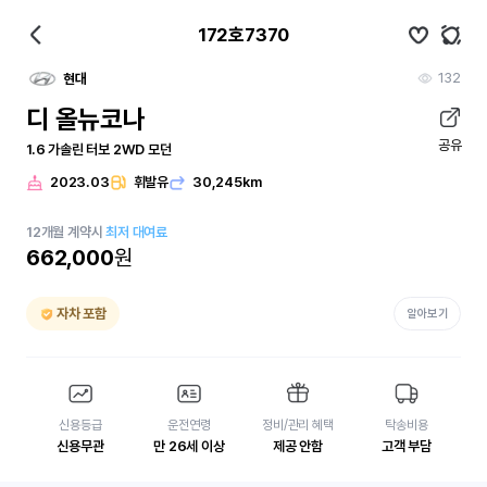
172호7370
132
현대
디 올뉴코나
공유
1.6 가솔린 터보 2WD 모던
2023.03
휘발유
30,245km
12
개월
계약시
최저 대여료
662,000
원
자차 포함
알아보기
신용등급
운전연령
정비/관리 혜택
탁송비용
신용무관
만 26세 이상
제공 안함
고객 부담