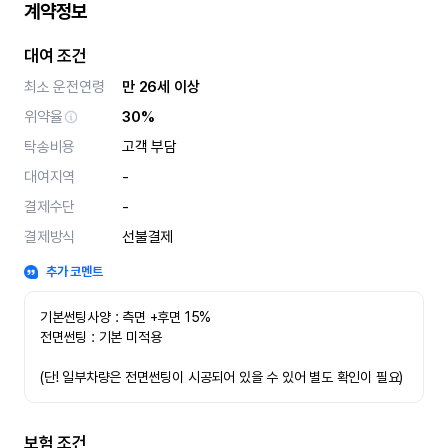
계약정보
대여 조건
최소 운전연령
만 26세 이상
위약율
30%
탁송비용
고객 부담
대여지역
-
결제수단
-
결제방식
선불결제
추가 코멘트
기본썬팅사양 : 측면 +후면 15%
전면썬팅 : 기본 미적용 
(단! 일부차량은 전면썬팅이 시공되어 있을 수 있어 별도 확인이 필요)
보험 조건