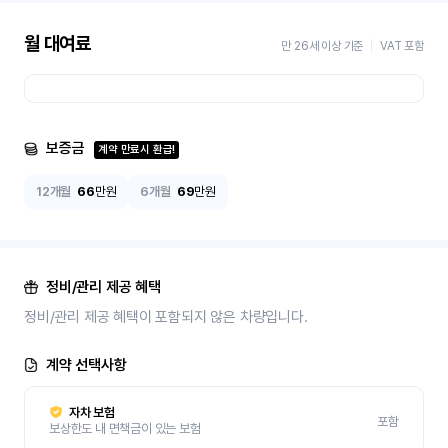
월 대여료
만 26세 이상 기준
VAT 포함
보증금
계약 만료시 환급!
12개월
66
만원
6개월
69
만원
정비/관리 제공 혜택
정비/관리 제공 혜택이 포함되지 않은 차량입니다.
계약 선택사항
자차 보험
포함
보상한도 내 면책금이 있는 보험