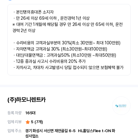
ㆍ본인명의휴대폰 소지자 

ㆍ만 26세 이상 69세 이하 , 운전경력 1년 이상

※ 대여 기간 1개월에 해당될 경우 만 26세 이상 만 65세 이하, 운전
경력 2년 이상

ㆍ수리비용의 고객과실부분의 30%(최소 30만원~ 최대 100만원)

ㆍ자차면책금 고객과실 30% (최소30만원~최대100만원) 

ㆍ대인/대물면책금 : 고객과실50% (최소10만원 ~최대50만원)

ㆍ12중 중과실 사고시 수리비용의 20% 추가

ㆍ자차사고, 차대차 사고발생시 당일 접수되지 않으면 보험혜택 불가
(주)하모니렌트카
등록 차량
165
대
업체 리뷰
5
(
7
개)
업체 주소
경기 화성시 서신면 재안골길 6-5	 HL홀딩스Flee t-ON 화
성사업소