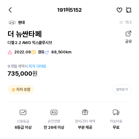
191허5152
153
현대
더 뉴싼타페
공유
디젤 2.2 AWD 익스클루시브
2022.06
경유
88,500km
9
개월
계약시
최저 대여료
735,000
원
자차 포함
알아보기
신용등급
운전연령
정비/관리 혜택
탁송비용
6등급 이상
만 26세 이상
부분 제공
무료