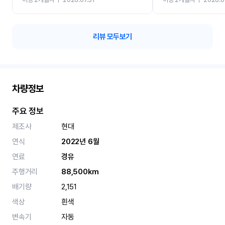
카 렌트 고민없이 강추합니
리뷰 모두보기
차량정보
주요 정보
제조사
현대
연식
2022년 6월
연료
경유
주행거리
88,500km
배기량
2,151
색상
흰색
변속기
자동