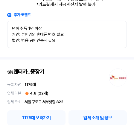
*카드결제시 세금계산서 발행 불가
추가 코멘트
면허 취득 1년 이상

개인: 본인명의 휴대폰 번호 필요

법인: 범용 공인인증서 필요
sk렌터카_중장기
등록 차량
1175
대
업체 리뷰
4.8
(
22
개)
업체 주소
서울 구로구 서부샛길 822
1175
대 보러가기
업체 소개 및 정보