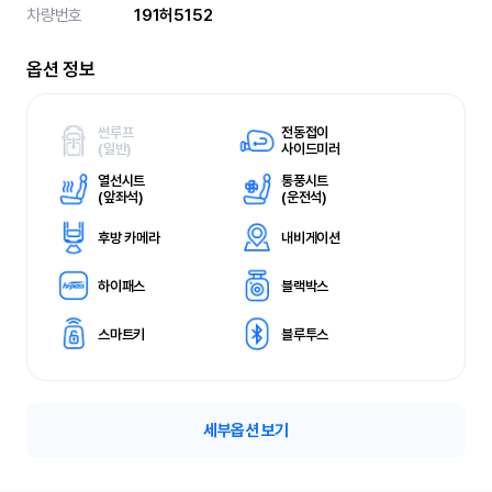
차량번호
191허5152
옵션 정보
썬루프
전동접이
(
일반)
사이드미러
열선시트
통풍시트
(
앞좌석)
(
운전석)
후방 카메라
내비게이션
하이패스
블랙박스
스마트키
블루투스
세부옵션 보기