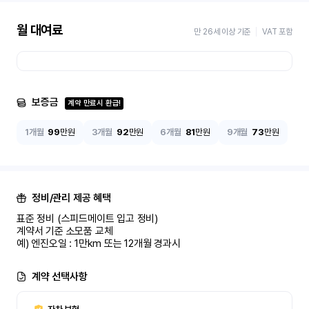
월 대여료
만 26세 이상 기준
VAT 포함
보증금
계약 만료시 환급!
1개월
99
만원
3개월
92
만원
6개월
81
만원
9개월
73
만원
정비/관리 제공 혜택
표준 정비 (스피드메이트 입고 정비)

계약서 기준 소모품 교체

예) 엔진오일 : 1만km 또는 12개월 경과시
계약 선택사항