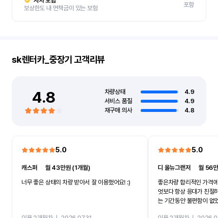
자차 보험
포함
보상한도 내 면책금이 있는 보험
sk렌터카_중장기
고객리뷰
4.8
차량상태
4.9
서비스 품질
4.9
재구매 의사
4.8
5.0
5.0
캐스퍼
ㅣ
월 43만원 (1개월)
디 올뉴그랜저
ㅣ
월 56만
너무 좋은 상태의 차량 받아서 잘 이용했어요! :)
좋은차량 합리적인 가격에
엇보다 항상 응대가 친절
는 기간동안 불편함이 없
까지 진행할만큼 여러가지
이용 2개월차
ㅣ
2026.07.31
이용 2개월차
ㅣ
2026.0