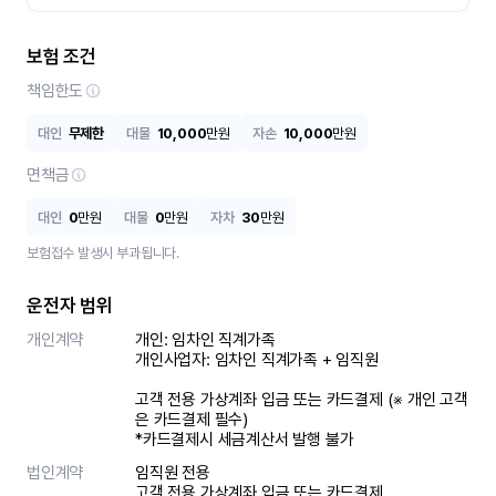
보험 조건
책임한도
대인
무제한
대물
10,000
만원
자손
10,000
만원
면책금
대인
0
만원
대물
0
만원
자차
30
만원
보험접수 발생시 부과됩니다.
운전자 범위
개인계약
개인: 임차인 직계가족 

개인사업자: 임차인 직계가족 + 임직원

고객 전용 가상계좌 입금 또는 카드결제 (※ 개인 고객
은 카드결제 필수)

*카드결제시 세금계산서 발행 불가
법인계약
임직원 전용

고객 전용 가상계좌 입금 또는 카드결제
