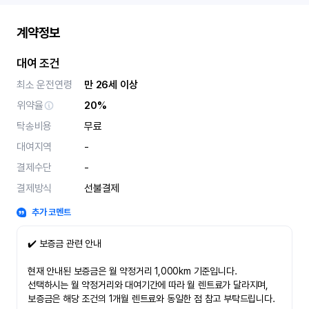
계약정보
대여 조건
최소 운전연령
만 26세 이상
위약율
20%
탁송비용
무료
대여지역
-
결제수단
-
결제방식
선불결제
추가 코멘트
✔️ 보증금 관련 안내
현재 안내된 보증금은 월 약정거리 1,000km 기준입니다.
선택하시는 월 약정거리와 대여기간에 따라 월 렌트료가 달라지며,
보증금은 해당 조건의 1개월 렌트료와 동일한 점 참고 부탁드립니다.