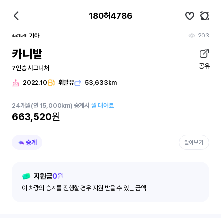
180허4786
203
기아
카니발
공유
7인승 시그니처
2022.10
휘발유
53,633km
24
개월
(연 15,000km)
승계시
월 대여료
663,520
원
승계
알아보기
지원금
0
원
이 차량의 승계를 진행할 경우 지원 받을 수 있는 금액