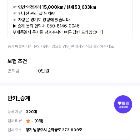
☞ 
연간 약정거리 15,000km / 현재 53,633km
☞ 컨디션 관리 잘 된차량
☞ 차량은 경기도 양평에 있습니다.
▶ 승계 문의 연락처 050-8146-0046
부재중일시 문자를 남겨주시면 빠른 답변 드리겠습니다
승계 매물에 대한 문의사항이 있으실 경우, 판매자와 직접 협의해주세요.
보험 조건
면책금
0만원
반카_승계
등록 차량
320
대
업체 리뷰
-
(
0
개)
업체 주소
경기 남양주시 순화궁로 272	909호