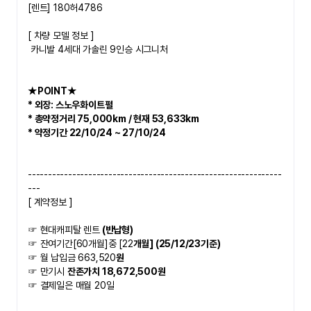
[렌트] 180허4786
​[ 차량 모델 정보 ]
 카니발 4세대 가솔린 9인승 시그니처
★POINT★   
* 외장: 스노우화이트펄
* 총약정거리 75,000km / 현재 53,633km 
* 약정기간 22/10/24 ~ 27/10/24
​ ​
---------------------------------------------------------------
---
[ 계약정보 ]
☞ 현대캐피탈 렌트
 (반납형)
☞ 잔여기간[60개월]중 [22
개월] (25/12/23기준)
☞ 월 납입금 663,520
원
☞ 만기시 
잔존가치 18,672,500원
☞ 결제일은 매월 20일