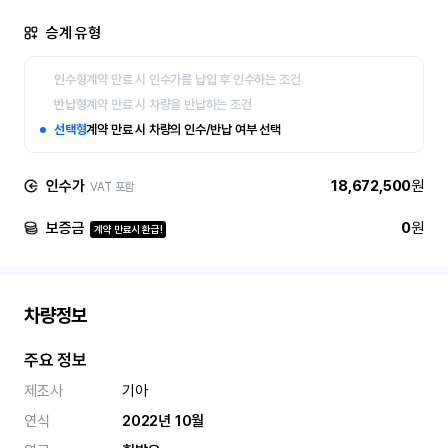
승계 유형
인수형
계약 만료 시 인수가를 납입 후 인수하는 조건
반납형
계약 만료 시 차량을 반납하는 조건
선택형
계약 만료 시 차량의 인수/반납 여부 선택
인수가
18,672,500
원
VAT 포함
보증금
0
원
계약 만료시 환급!
차량정보
주요 정보
제조사
기아
연식
2022년 10월