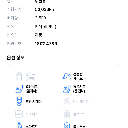
연료
휘발유
주행거리
53,633km
배기량
3,500
색상
흰색(화이트)
변속기
자동
차량번호
180허4786
옵션 정보
썬루프
전동접이
(
일반)
사이드미러
열선시트
통풍시트
(
앞좌석)
(
운전석)
후방 카메라
내비게이션
하이패스
블랙박스
스마트키
블루투스