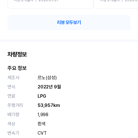
카 렌트 고민없이 강추합니
리뷰 모두보기
차량정보
주요 정보
제조사
르노(삼성)
연식
2022년 9월
연료
LPG
주행거리
53,957km
배기량
1,998
색상
흰색
변속기
CVT