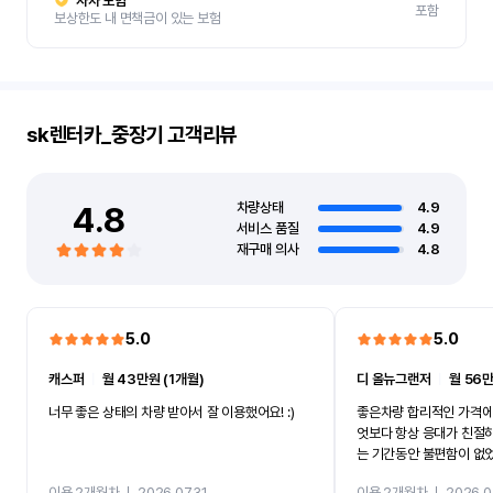
자차 보험
포함
보상한도 내 면책금이 있는 보험
sk렌터카_중장기
고객리뷰
4.8
차량상태
4.9
서비스 품질
4.9
재구매 의사
4.8
5.0
5.0
캐스퍼
ㅣ
월 43만원 (1개월)
디 올뉴그랜저
ㅣ
월 56만
너무 좋은 상태의 차량 받아서 잘 이용했어요! :)
좋은차량 합리적인 가격에
엇보다 항상 응대가 친절
는 기간동안 불편함이 없
까지 진행할만큼 여러가지
이용 2개월차
ㅣ
2026.07.31
이용 2개월차
ㅣ
2026.0