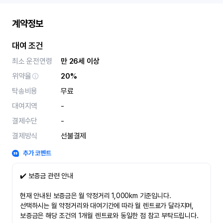
계약정보
대여 조건
최소 운전연령
만 26세 이상
위약율
20%
탁송비용
무료
대여지역
-
결제수단
-
결제방식
선불결제
추가 코멘트
✔️ 보증금 관련 안내
현재 안내된 보증금은 월 약정거리 1,000km 기준입니다.
선택하시는 월 약정거리와 대여기간에 따라 월 렌트료가 달라지며,
보증금은 해당 조건의 1개월 렌트료와 동일한 점 참고 부탁드립니다.