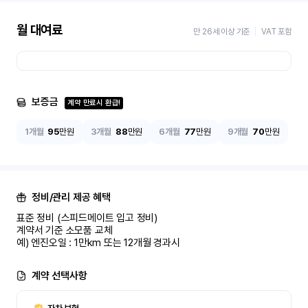
월 대여료
만 26세 이상 기준
VAT 포함
보증금
계약 만료시 환급!
1개월
95
만원
3개월
88
만원
6개월
77
만원
9개월
70
만원
정비/관리 제공 혜택
표준 정비 (스피드메이트 입고 정비)

계약서 기준 소모품 교체

예) 엔진오일 : 1만km 또는 12개월 경과시
계약 선택사항