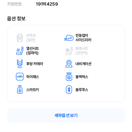
차량번호
191허4259
옵션 정보
썬루프
전동접이
(
일반)
사이드미러
열선시트
통풍시트
(
앞좌석)
(
운전석)
후방 카메라
내비게이션
하이패스
블랙박스
스마트키
블루투스
세부옵션 보기