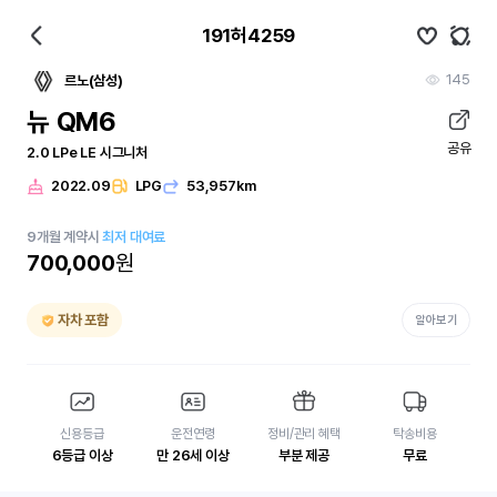
191허4259
145
르노(삼성)
뉴 QM6
공유
2.0 LPe LE 시그니처
2022.09
LPG
53,957km
9
개월
계약시
최저 대여료
700,000
원
자차 포함
알아보기
신용등급
운전연령
정비/관리 혜택
탁송비용
6등급 이상
만 26세 이상
부분 제공
무료