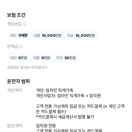
보험 조건
책임한도
대인
무제한
대물
10,000
만원
자손
10,000
만원
면책금
대인
0
만원
대물
0
만원
자차
30
만원
보험접수 발생시 부과됩니다.
운전자 범위
개인계약
개인: 임차인 직계가족 

개인사업자: 임차인 직계가족 + 임직원

고객 전용 가상계좌 입금 또는 카드결제 (※ 개인 고객
은 카드결제 필수)

*카드결제시 세금계산서 발행 불가
법인계약
임직원 전용

고객 전용 가상계좌 입금 또는 카드결제
