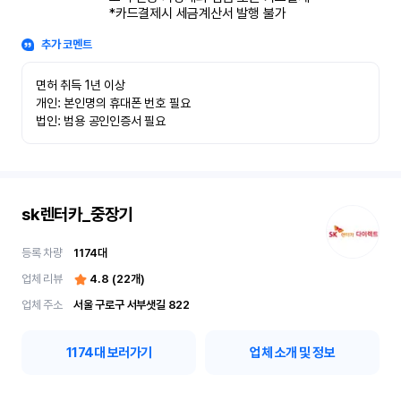
*카드결제시 세금계산서 발행 불가
추가 코멘트
면허 취득 1년 이상

개인: 본인명의 휴대폰 번호 필요

법인: 범용 공인인증서 필요
sk렌터카_중장기
등록 차량
1174
대
업체 리뷰
4.8
(
22
개)
업체 주소
서울 구로구 서부샛길 822
1174
대 보러가기
업체 소개 및 정보