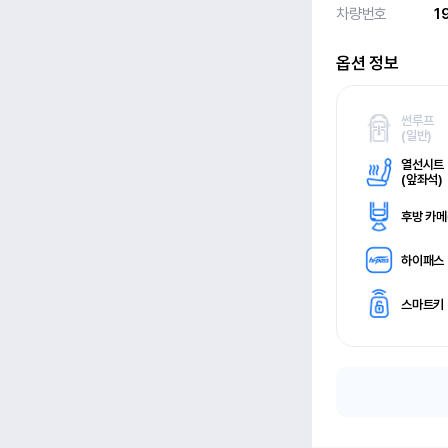
차량번호
1
옵션 정보
썬루프
(
일반)
열선시트
(
앞좌석)
후방 카
하이패스
스마트키