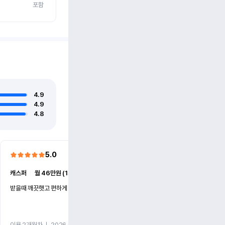
포함
4.9
4.9
4.8
5.0
5.0
캐스퍼
ㅣ
월 46만원 (1개월)
EV6
ㅣ
월 74만원 (1개월)
받을때 깨끗햇고 편하게 잘이용했습니다!
전기차 처음 타봤는데 편하게 
니다
이용 2개월차
ㅣ
2026.07.08
이용 2개월차
ㅣ
2026.06.10