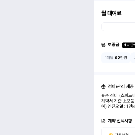
월 대여료
보증금
계약 만
1개월
92
만원
정비/관리 제공
표준 정비 (스피드메
계약서 기준 소모품 
예) 엔진오일 : 1만
계약 선택사항