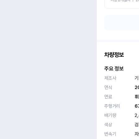
차량정보
주요 정보
제조사
기
연식
2
연료
휘
주행거리
6
배기량
2
색상
검
변속기
자