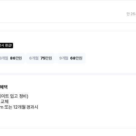
만 26
료시 환급!
3개월
86
만원
6개월
75
만원
9개월
68
만원
 혜택
이트 입고 정비)

교체

km 또는 12개월 경과시