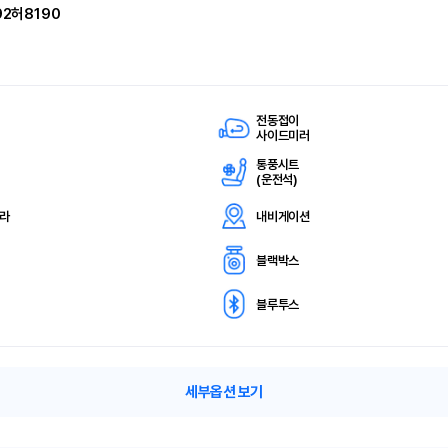
92허8190
전동접이
사이드미러
통풍시트
(
운전석)
메라
내비게이션
블랙박스
블루투스
세부옵션 보기