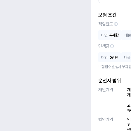
보험 조건
책임한도
대인
무제한
대물
면책금
대인
0
만원
대물
보험접수 발생시 부과됩
운전자 범위
개인계약
개
개
고
*
법인계약
임
고
*