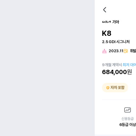
기아
K8
2.5 GDI 시그니처
2023.11
휘
9
개월
계약시
최저 대
684,000
원
자차 포함
신용등급
6등급 이상