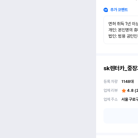
추가 코멘트
면허 취득 1년 이상
개인: 본인명의 휴
법인: 범용 공인
sk렌터카_중장
등록 차량
1148
대
업체 리뷰
4.8
(
업체 주소
서울 구로구