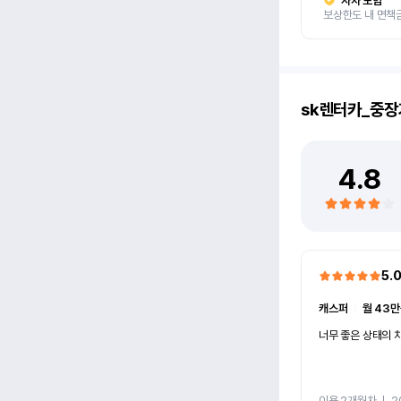
자차 보험
보상한도 내 면책
sk렌터카_중장
4.8
5.
캐스퍼
ㅣ
월 43만
너무 좋은 상태의 차
이용 2개월차
ㅣ
2