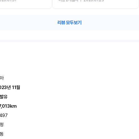
카 렌트 고민없이 강추합니다!!
리뷰 모두보기
아
023년 11월
발유
7,013km
,497
정
동