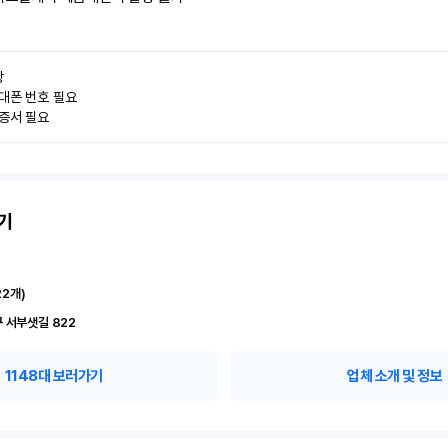


대폰 번호 필요

인증서 필요
기
22
개)
 서부샛길 822
1148
대 보러가기
업체 소개 및 정보