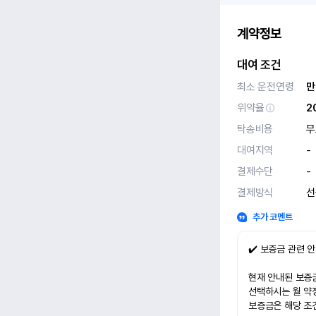
계약정보
대여 조건
최소 운전연령
만
위약율
2
탁송비용
무
대여지역
-
결제수단
-
결제방식
선
추가 코멘트
✔️ 보증금 관련 
현재 안내된 보증금
선택하시는 월 약
보증금은 해당 조