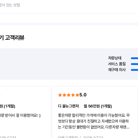
금이 있는 보험
기
고객리뷰
차량상태
서비스 품질
재구매 의사
0
5.0
원 (1개월)
디 올뉴그랜저
ㅣ
월 56만원 (1개월)
량 받아서 잘 이용했어요! :)
좋은차량 합리적인 가격에 이용이 가능했어요. 무
엇보다 항상 응대가 친절하고 자세했으며 이용하
는 기간동안 불편함이 없었어요. 다른차량 재렌트
까지 진행할만큼 여러가지로 만족스럽습니다. 반
026.07.31
이용 2개월차
ㅣ
2026.07.23