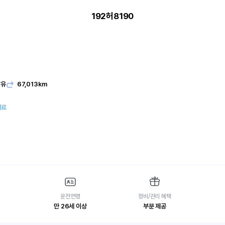
192허8190
발유
67,013km
여료
운전연령
정비/관리 혜택
만 26세 이상
부분 제공