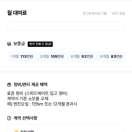
월 대여료
만 26세 이상 기준
VAT 포함
보증금
계약 만료시 환급!
1개월
113
만원
3개월
105
만원
6개월
92
만원
9개월
83
만원
정비/관리 제공 혜택
표준 정비 (스피드메이트 입고 정비)

계약서 기준 소모품 교체

예) 엔진오일 : 1만km 또는 12개월 경과시
계약 선택사항