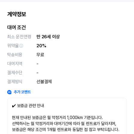
계약정보
대여 조건
최소 운전연령
만 26세 이상
위약율
20%
탁송비용
무료
대여지역
-
결제수단
-
결제방식
선불결제
추가 코멘트
✔️ 보증금 관련 안내
현재 안내된 보증금은 월 약정거리 1,000km 기준입니다.
선택하시는 월 약정거리와 대여기간에 따라 월 렌트료가 달라지며,
보증금은 해당 조건의 1개월 렌트료와 동일한 점 참고 부탁드립니다.