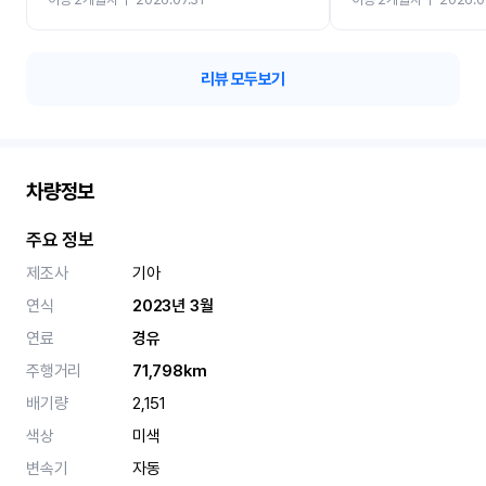
카 렌트 고민없이 강추합니
리뷰 모두보기
차량정보
주요 정보
제조사
기아
연식
2023년 3월
연료
경유
주행거리
71,798km
배기량
2,151
색상
미색
변속기
자동