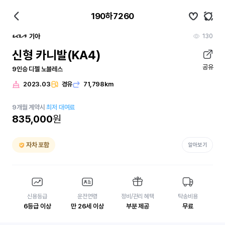
190하7260
130
기아
신형 카니발(KA4)
공유
9인승 디젤 노블레스
2023.03
경유
71,798km
9
개월
계약시
최저 대여료
835,000
원
자차 포함
알아보기
신용등급
운전연령
정비/관리 혜택
탁송비용
6등급 이상
만 26세 이상
부분 제공
무료