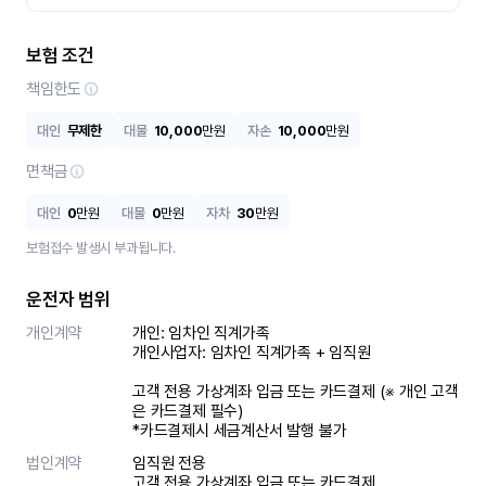
보험 조건
책임한도
대인
무제한
대물
10,000
만원
자손
10,000
만원
면책금
대인
0
만원
대물
0
만원
자차
30
만원
보험접수 발생시 부과됩니다.
운전자 범위
개인계약
개인: 임차인 직계가족 

개인사업자: 임차인 직계가족 + 임직원

고객 전용 가상계좌 입금 또는 카드결제 (※ 개인 고객
은 카드결제 필수)

*카드결제시 세금계산서 발행 불가
법인계약
임직원 전용

고객 전용 가상계좌 입금 또는 카드결제
