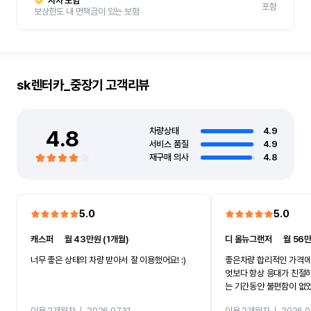
자차 보험
포함
보상한도 내 면책금이 있는 보험
sk렌터카_중장기
고객리뷰
4.8
차량상태
4.9
서비스 품질
4.9
재구매 의사
4.8
5.0
5.0
캐스퍼
ㅣ
월 43만원 (1개월)
디 올뉴그랜저
ㅣ
월 56만
너무 좋은 상태의 차량 받아서 잘 이용했어요! :)
좋은차량 합리적인 가격에
엇보다 항상 응대가 친절
는 기간동안 불편함이 없
까지 진행할만큼 여러가지
이용 2개월차
ㅣ
2026.07.31
이용 2개월차
ㅣ
2026.0