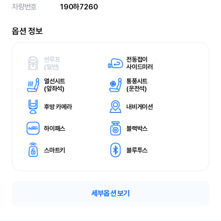
차량번호
190하7260
옵션 정보
썬루프
전동접이
(
일반)
사이드미러
열선시트
통풍시트
(
앞좌석)
(
운전석)
후방 카메라
내비게이션
하이패스
블랙박스
스마트키
블루투스
세부옵션 보기