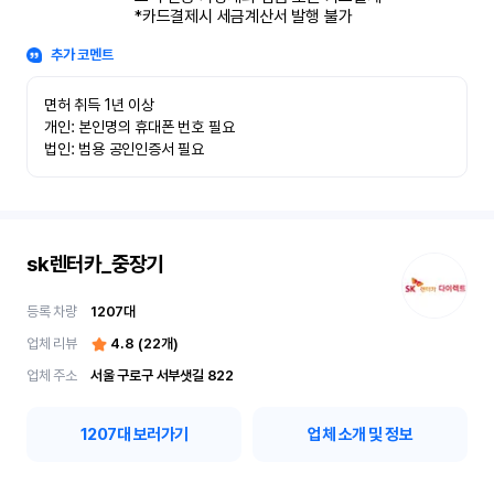
*카드결제시 세금계산서 발행 불가
추가 코멘트
면허 취득 1년 이상

개인: 본인명의 휴대폰 번호 필요

법인: 범용 공인인증서 필요
sk렌터카_중장기
등록 차량
1207
대
업체 리뷰
4.8
(
22
개)
업체 주소
서울 구로구 서부샛길 822
1207
대 보러가기
업체 소개 및 정보