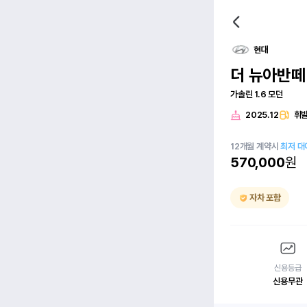
현대
더 뉴아반떼(
가솔린 1.6 모던
2025.12
휘
12
개월
계약시
최저 대
570,000
원
자차 포함
신용등급
신용무관