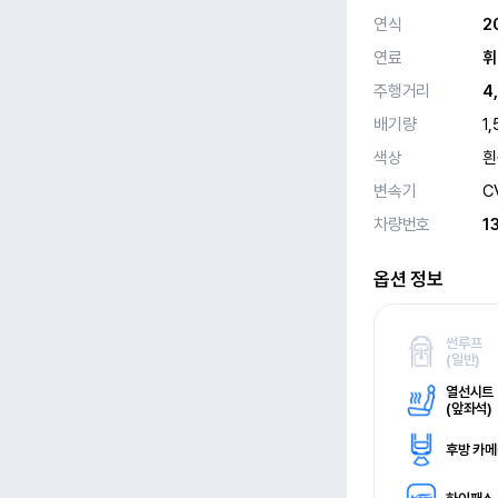
연식
2
연료
휘
주행거리
4
배기량
1,
색상
흰
변속기
C
차량번호
1
옵션 정보
썬루프
(
일반)
열선시트
(
앞좌석)
후방 카