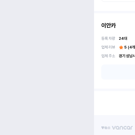
이안카
등록 차량
24
대
업체 리뷰
5
(
4
개
업체 주소