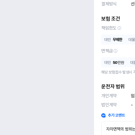
결제방식
선
보험 조건
책임한도
대인
무제한
대물
면책금
대인
50
만원
대
해당 보험접수 발생시 
운전자 범위
개인계약
임
법인계약
-
추가 코멘트
자차면책의 범위는 