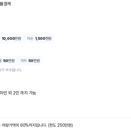
불결제
10,000
만원
자손
1,500
만원
물
50
만원
자차
50
만원
각각 부과됩니다.
차인 외 2인 까지 가능
차량가액의 60%까지입니다. (한도 250만원)