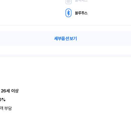
블랙박스
블루투스
세부옵션 보기
 26세 이상
0%
객 부담