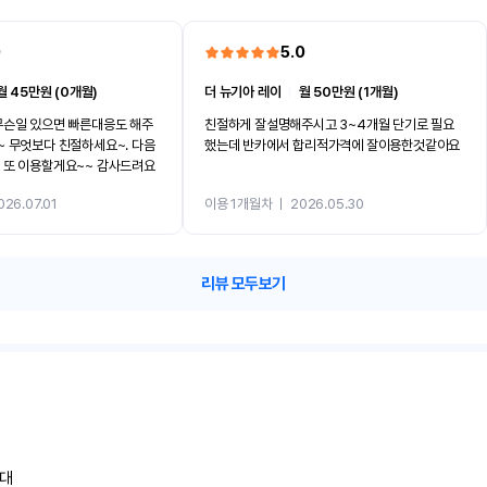
0
5.0
월 45만원 (0개월)
더 뉴기아 레이
ㅣ
월 50만원 (1개월)
무슨일 있으면 빠른대응도 해주
친절하게 잘설명해주시고 3~4개월 단기로 필요
했는데 반카에서 합리적가격에 잘이용한것같아요
 또 이용할게요~~ 감사드려요
026.07.01
이용 1개월차
ㅣ
2026.05.30
리뷰 모두보기
대