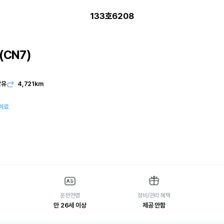
133호6208
CN7)
발유
4,721km
여료
운전연령
정비/관리 혜택
만 26세 이상
제공 안함