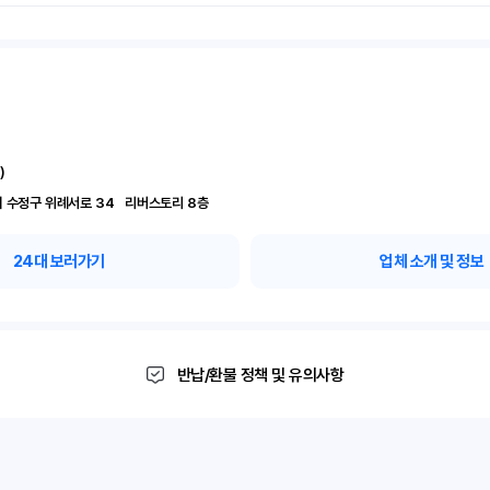
)
경기 성남시 수정구 위례서로 34	리버스토리 8층
24
대 보러가기
업체 소개 및 정보
반납/환불 정책 및 유의사항