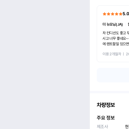
5.
더 뉴모닝(JA)
ㅣ
차 컨디션도 좋고 
시고 너무 좋네요~~ 무엇보다 친절하세요~. 다음
에 렌트할일 있으면
이용 2개월차
ㅣ
2
차량정보
주요 정보
제조사
현