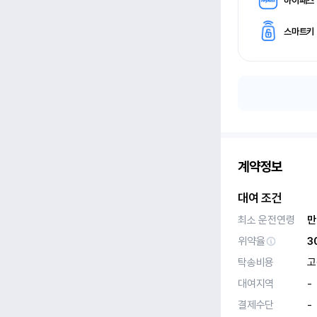
하이패스
스마트키
계약정보
대여 조건
최소 운전연령
만
위약율
3
탁송비용
고
대여지역
-
결제수단
-