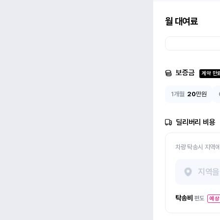
월 대여료
보증금
계약 만
1개월
20
만원
딜리버리 비용
차량 탁송시 지역에
지역을
탁송비
편도
예상