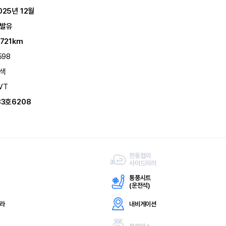
025년 12월
발유
,721km
598
색
VT
33호6208
전동접이
사이드미러
통풍시트
(
운전석)
메라
내비게이션