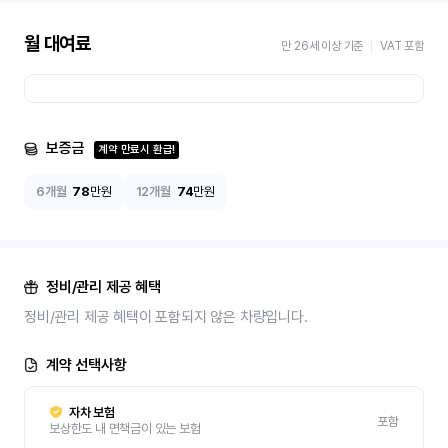
월 대여료
만 26세 이상 기준
VAT 포함
보증금
계약 만료시 환급!
6개월
78
만원
12개월
74
만원
정비/관리 제공 혜택
정비/관리 제공 혜택이 포함되지 않은 차량입니다.
계약 선택사항
자차 보험
포함
보상한도 내 면책금이 있는 보험