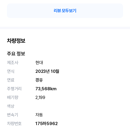
리뷰 모두보기
차량정보
주요 정보
제조사
현대
연식
2023년 10월
연료
경유
주행거리
73,568km
배기량
2,199
색상
변속기
자동
차량번호
175하5962