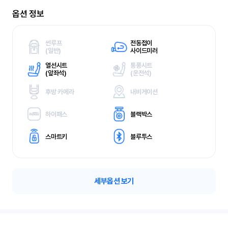
옵션 정보
썬루프
전동접이
(
일반)
사이드미러
열선시트
통풍시트
(
앞좌석)
(
운전석)
후방 카메라
내비게이션
하이패스
블랙박스
스마트키
블루투스
세부옵션 보기