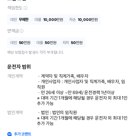
책임한도
대인
무제한
대물
10,000
만원
자손
10,000
만원
면책금
대인
50
만원
대물
50
만원
자차
50
만원
해당 보험접수 발생시 각각 부과됩니다.
운전자 범위
개인계약
ㆍ계약자 및 직계가족, 배우자

ㆍ개인사업자 : 개인사업자 및 직계가족, 배우자, 임
직원

ㆍ만 26세 이상 ~만 69세/ 운전경력 1년이상

※ 대여 기간 1개월에 해당될 경우 운전자 외 최대 1인 
추가 가능
법인계약
ㆍ법인 : 법인의 임직원

※ 대여 기간 1개월에 해당될 경우 운전자 외 최대 1인 
추가 가능
추가 코멘트