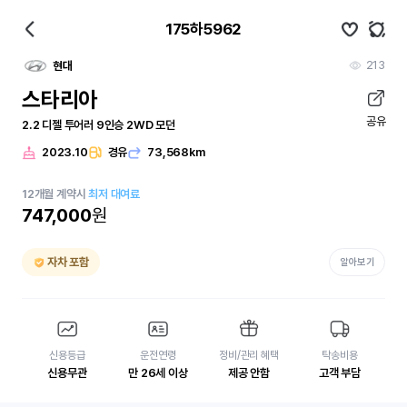
175하5962
213
현대
스타리아
공유
2.2 디젤 투어러 9인승 2WD 모던
2023.10
경유
73,568km
12
개월
계약시
최저 대여료
747,000
원
자차 포함
알아보기
신용등급
운전연령
정비/관리 혜택
탁송비용
신용무관
만 26세 이상
제공 안함
고객 부담