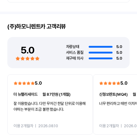
(주)하모니렌트카
고객리뷰
5.0
차량상태
5.0
서비스 품질
5.0
재구매 의사
5.0
5.0
5.0
더 뉴팰리세이드
ㅣ
월 87만원 (1개월)
신형쏘렌토(MQ4)
ㅣ
월
잘 이용했습니다. 다만 무저건 한달 단위로 이용해
너무 편리하고 매번 이차저
야하는 부분이 조금 불편 했습니다.
이용 2개월차
ㅣ
2026.08.10
이용 2개월차
ㅣ
2026.0