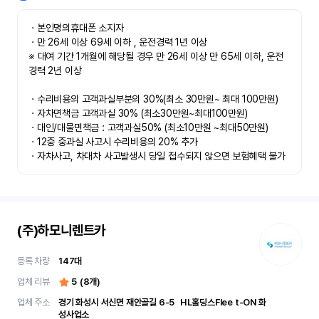
ㆍ본인명의휴대폰 소지자 

ㆍ만 26세 이상 69세 이하 , 운전경력 1년 이상

※ 대여 기간 1개월에 해당될 경우 만 26세 이상 만 65세 이하, 운전
경력 2년 이상

ㆍ수리비용의 고객과실부분의 30%(최소 30만원~ 최대 100만원)

ㆍ자차면책금 고객과실 30% (최소30만원~최대100만원) 

ㆍ대인/대물면책금 : 고객과실50% (최소10만원 ~최대50만원)

ㆍ12중 중과실 사고시 수리비용의 20% 추가

ㆍ자차사고, 차대차 사고발생시 당일 접수되지 않으면 보험혜택 불가
(주)하모니렌트카
등록 차량
147
대
업체 리뷰
5
(
8
개)
업체 주소
경기 화성시 서신면 재안골길 6-5	 HL홀딩스Flee t-ON 화
성사업소