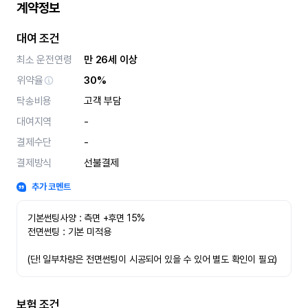
계약정보
대여 조건
최소 운전연령
만 26세 이상
위약율
30%
탁송비용
고객 부담
대여지역
-
결제수단
-
결제방식
선불결제
추가 코멘트
기본썬팅사양 : 측면 +후면 15%
전면썬팅 : 기본 미적용 
(단! 일부차량은 전면썬팅이 시공되어 있을 수 있어 별도 확인이 필요)
보험 조건