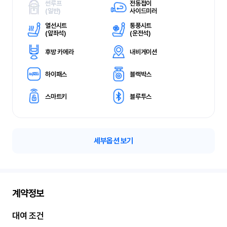
썬루프
전동접이
(
일반)
사이드미러
열선시트
통풍시트
(
앞좌석)
(
운전석)
후방 카메라
내비게이션
하이패스
블랙박스
스마트키
블루투스
세부옵션 보기
계약정보
대여 조건