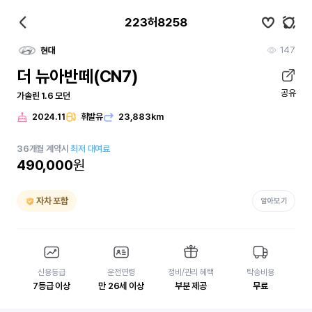
223허8258
147
현대
더 뉴아반떼(CN7)
공유
가솔린 1.6 모던
2024.11
휘발유
23,883km
36
개월
계약시
최저 대여료
490,000
원
자차 포함
알아보기
신용등급
운전연령
정비/관리 혜택
탁송비용
7등급 이상
만 26세 이상
부분 제공
무료