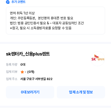
추가 코멘트
면허 취득 1년 이상

개인: 주민등록등본,  본인명의 휴대폰 번호 필요

법인: 범용 공인인증서 필요 & – 대표자 공동임차인 조건

※참고, 필요 시 소득증빙자료를 요청할 수 있음
sk렌터카_신용plus렌트
등록 차량
0
대
업체 리뷰
-
(
0
개)
업체 주소
서울 구로구 서부샛길 822
0
대 보러가기
업체 소개 및 정보