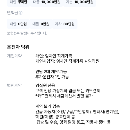
대인
무제한
대물
10,000
만원
자손
10,000
만원
면책금
대인
0
만원
대물
0
만원
자차
30
만원
보험접수 발생시 부과됩니다.
운전자 범위
개인계약
개인: 임차인 직계가족 

개인사업자: 임차인 직계가족 + 임직원

인당 2대 계약 가능

추가운전자 1인 가능
법인계약
임직원 전용

고객 전용 가상계좌 입금 또는 카드결제

*카드결제시 세금계산서 발행 불가

계약 불가 업종

긴급 자동차(소방/구급/보안업체), 엔터사(연예인), 
학원(학생), 종교단체 등

 탑승 및 수송, 영화 촬영 용도, 자동차 정비 등