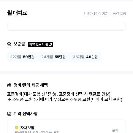
월 대여료
만 26세 이상 기준
VAT 포함
보증금
계약 만료시 환급!
12개월
59
만원
24개월
55
만원
36개월
49
만원
정비/관리 제공 혜택
표준정비(대차 포함 선택가능, 표준정비 선택 시 렌탈료 인상)

→ 소모품 교환주기에 따라 무상으로 소모품 교환(타이어 교체 포함)
계약 선택사항
자차 보험
포함
보상한도 내 면책금이 있는 보험