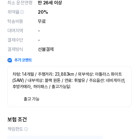
최소 운전연령
만 26세 이상
위약율
20%
탁송비용
무료
대여지역
-
결제수단
-
결제방식
선불결제
추가 코멘트
차령: 14개월 / 주행거리: 23,883km / 외부색상: 아틀라스 화이트
(SAW) / 내부색상: 블랙 원톤 / 연료: 휘발유 / 주요옵션: 네비게이션, 
후방카메라, 하이패스 / 출고가능일:
   	 출고 가능
보험 조건
책임한도