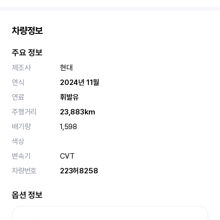
차량정보
주요 정보
제조사
현대
연식
2024년 11월
연료
휘발유
주행거리
23,883km
배기량
1,598
색상
변속기
CVT
차량번호
223허8258
옵션 정보