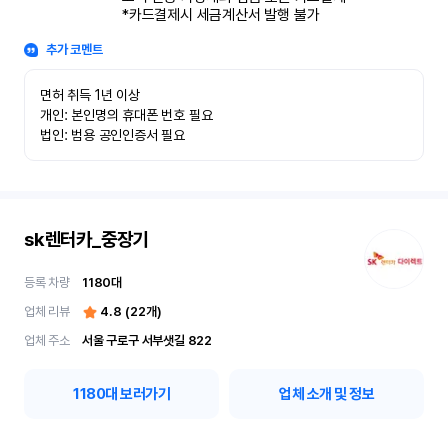
*카드결제시 세금계산서 발행 불가
추가 코멘트
면허 취득 1년 이상

개인: 본인명의 휴대폰 번호 필요

법인: 범용 공인인증서 필요
sk렌터카_중장기
등록 차량
1180
대
업체 리뷰
4.8
(
22
개)
업체 주소
서울 구로구 서부샛길 822
1180
대 보러가기
업체 소개 및 정보