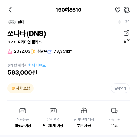
190허8510
139
현대
쏘나타(DN8)
공유
G2.0 프리미엄 플러스
2022.03
휘발유
73,351km
9
개월
계약시
최저 대여료
583,000
원
자차 포함
알아보기
신용등급
운전연령
정비/관리 혜택
탁송비용
6등급 이상
만 26세 이상
부분 제공
무료