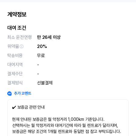
계약정보
대여 조건
최소 운전연령
만 26세 이상
위약율
20%
탁송비용
무료
대여지역
-
결제수단
-
결제방식
선불결제
추가 코멘트
✔️ 보증금 관련 안내
현재 안내된 보증금은 월 약정거리 1,000km 기준입니다.
선택하시는 월 약정거리와 대여기간에 따라 월 렌트료가 달라지며,
보증금은 해당 조건의 1개월 렌트료와 동일한 점 참고 부탁드립니다.