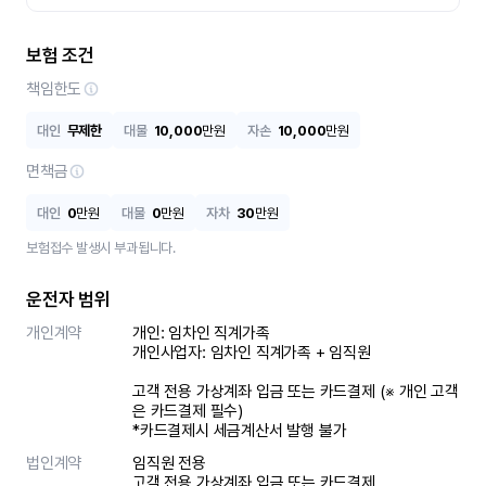
보험 조건
책임한도
대인
무제한
대물
10,000
만원
자손
10,000
만원
면책금
대인
0
만원
대물
0
만원
자차
30
만원
보험접수 발생시 부과됩니다.
운전자 범위
개인계약
개인: 임차인 직계가족 

개인사업자: 임차인 직계가족 + 임직원

고객 전용 가상계좌 입금 또는 카드결제 (※ 개인 고객
은 카드결제 필수)

*카드결제시 세금계산서 발행 불가
법인계약
임직원 전용

고객 전용 가상계좌 입금 또는 카드결제
