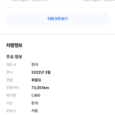
카 렌트 고민없이 강추합니
리뷰 모두보기
차량정보
주요 정보
제조사
현대
연식
2022년 3월
연료
휘발유
주행거리
73,351km
배기량
1,999
색상
흰색
변속기
자동