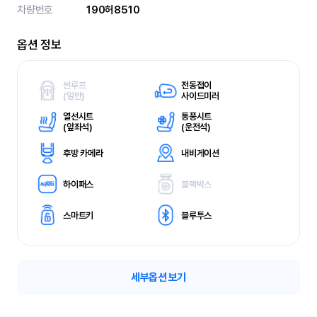
차량번호
190허8510
옵션 정보
썬루프
전동접이
(
일반)
사이드미러
열선시트
통풍시트
(
앞좌석)
(
운전석)
후방 카메라
내비게이션
하이패스
블랙박스
스마트키
블루투스
세부옵션 보기