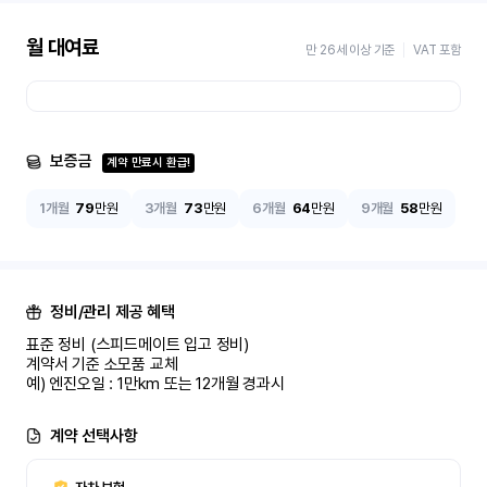
월 대여료
만 26세 이상 기준
VAT 포함
보증금
계약 만료시 환급!
1개월
79
만원
3개월
73
만원
6개월
64
만원
9개월
58
만원
정비/관리 제공 혜택
표준 정비 (스피드메이트 입고 정비)

계약서 기준 소모품 교체

예) 엔진오일 : 1만km 또는 12개월 경과시
계약 선택사항