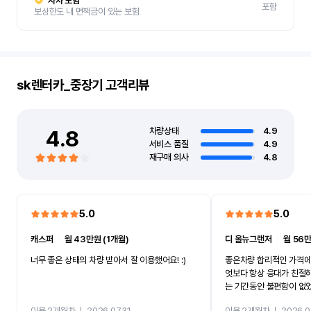
자차 보험
포함
보상한도 내 면책금이 있는 보험
sk렌터카_중장기
고객리뷰
4.8
차량상태
4.9
서비스 품질
4.9
재구매 의사
4.8
5.0
5.0
캐스퍼
ㅣ
월 43만원 (1개월)
디 올뉴그랜저
ㅣ
월 56만
너무 좋은 상태의 차량 받아서 잘 이용했어요! :)
좋은차량 합리적인 가격에
엇보다 항상 응대가 친절
는 기간동안 불편함이 없
까지 진행할만큼 여러가지
이용 2개월차
ㅣ
2026.07.31
이용 2개월차
ㅣ
2026.0