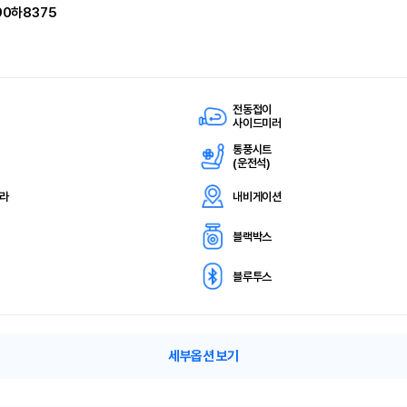
90하8375
전동접이
사이드미러
통풍시트
(
운전석)
메라
내비게이션
블랙박스
블루투스
세부옵션 보기