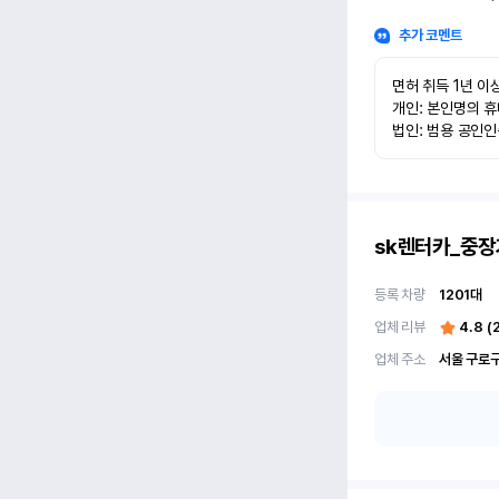
추가 코멘트
면허 취득 1년 이상
개인: 본인명의 휴
법인: 범용 공인
sk렌터카_중장
등록 차량
1201
대
업체 리뷰
4.8
(
업체 주소
서울 구로구