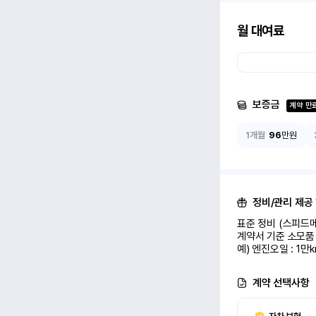
월 대여료
보증금
계약 만
1개월
96
만원
정비/관리 제공
표준 정비 (스피드메
계약서 기준 소모품 
예) 엔진오일 : 1만
계약 선택사항