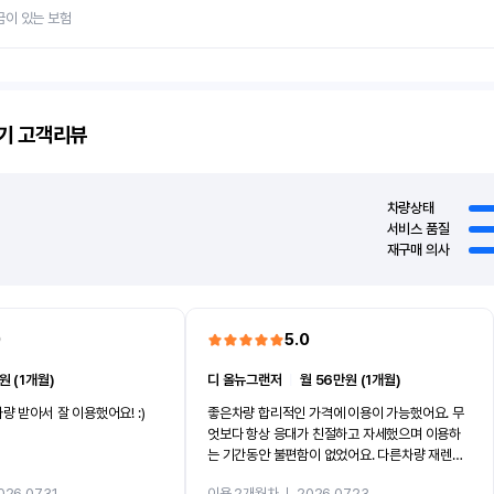
금이 있는 보험
기
고객리뷰
차량상태
서비스 품질
재구매 의사
0
5.0
원 (1개월)
디 올뉴그랜저
ㅣ
월 56만원 (1개월)
량 받아서 잘 이용했어요! :)
좋은차량 합리적인 가격에 이용이 가능했어요. 무
엇보다 항상 응대가 친절하고 자세했으며 이용하
는 기간동안 불편함이 없었어요. 다른차량 재렌트
까지 진행할만큼 여러가지로 만족스럽습니다. 반
026.07.31
이용 2개월차
ㅣ
2026.07.23