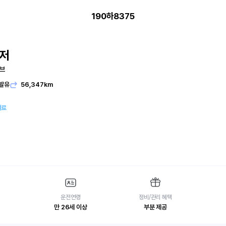
190하8375
저
시브
발유
56,347km
여료
운전연령
정비/관리 혜택
만 26세 이상
부분 제공