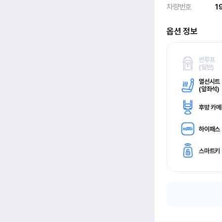
차량번호
1
옵션 정보
썬루프
(
일반)
열선시트
(
앞좌석)
후방 카
하이패스
스마트키