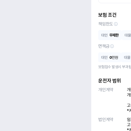
보험 조건
책임한도
대인
무제한
대물
면책금
대인
0
만원
대물
보험접수 발생시 부과됩
운전자 범위
개인계약
개
개
고
*
법인계약
임
고
*