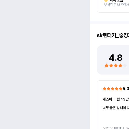
자차 보험
보상한도 내 면책
sk렌터카_중장
4.8
5.
캐스퍼
ㅣ
월 43만
너무 좋은 상태의 차
이용 2개월차
ㅣ
2