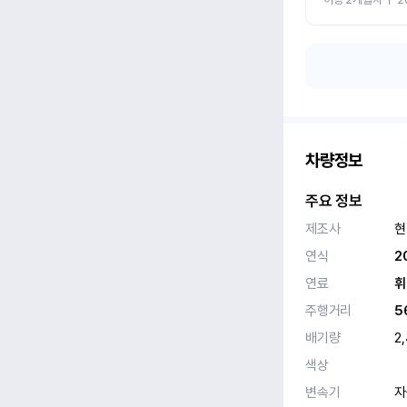
차량정보
주요 정보
제조사
현
연식
2
연료
휘
주행거리
5
배기량
2
색상
변속기
자