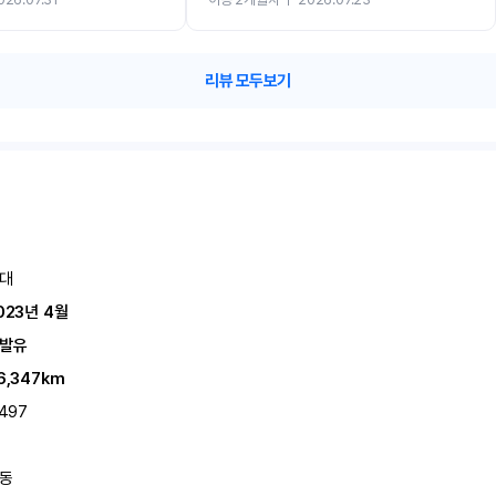
카 렌트 고민없이 강추합니다!!
리뷰 모두보기
대
023년 4월
발유
6,347km
,497
동