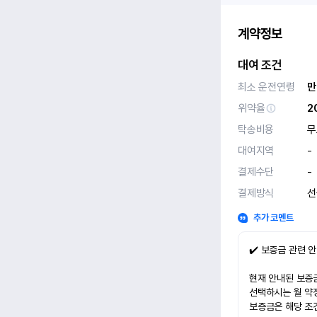
계약정보
대여 조건
최소 운전연령
만
위약율
2
탁송비용
무
대여지역
-
결제수단
-
결제방식
선
추가 코멘트
✔️ 보증금 관련 
현재 안내된 보증금
선택하시는 월 약
보증금은 해당 조