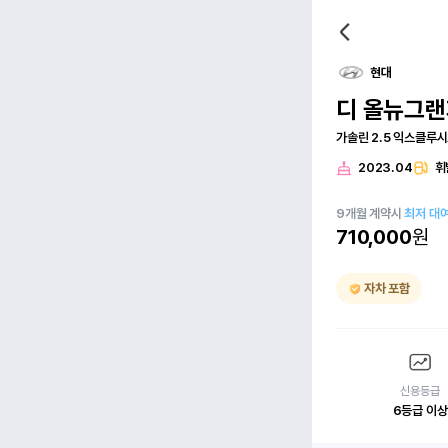
현대
디 올뉴그랜
가솔린 2.5 익스클루
2023.04
휘
9
개월
계약시
최저 대
710,000
원
자차 포함
신용등급
6등급 이상