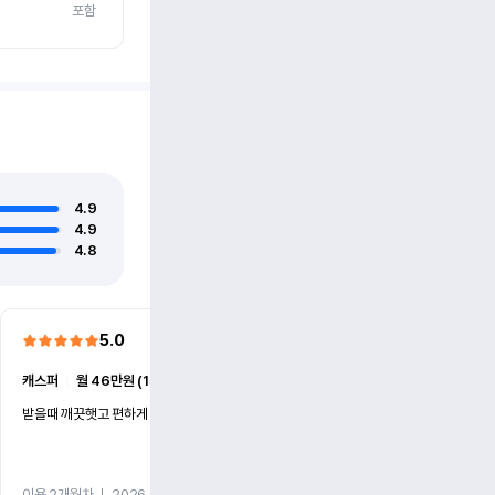
포함
4.9
4.9
4.8
5.0
5.0
캐스퍼
ㅣ
월 46만원 (1개월)
EV6
ㅣ
월 74만원 (1개월)
받을때 깨끗햇고 편하게 잘이용했습니다!
전기차 처음 타봤는데 편하게 
니다
이용 2개월차
ㅣ
2026.07.08
이용 2개월차
ㅣ
2026.06.10