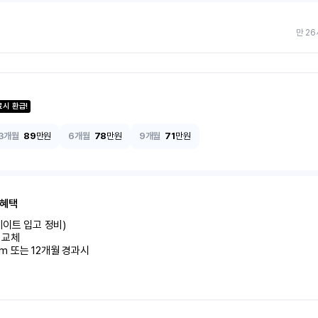
만 26
료시 환급!
3개월
89
만원
6개월
78
만원
9개월
71
만원
 혜택
이트 입고 정비)

교체

km 또는 12개월 경과시