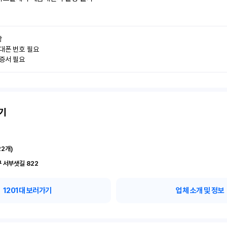


대폰 번호 필요

인증서 필요
기
22
개)
 서부샛길 822
1201
대 보러가기
업체 소개 및 정보