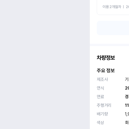
이용 2개월차
ㅣ
2
차량정보
주요 정보
제조사
기
연식
2
연료
경
주행거리
1
배기량
1,
색상
회