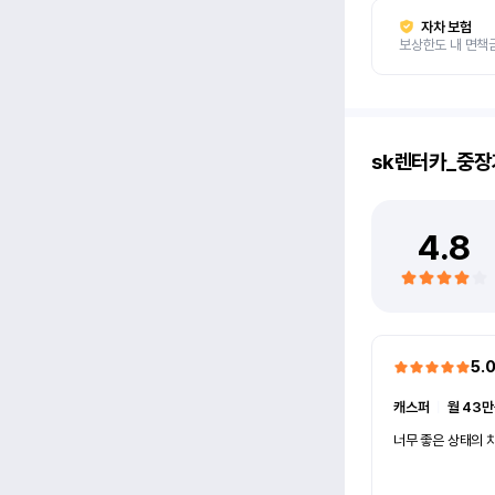
자차 보험
보상한도 내 면책
sk렌터카_중장
4.8
5.
캐스퍼
ㅣ
월 43만
너무 좋은 상태의 차