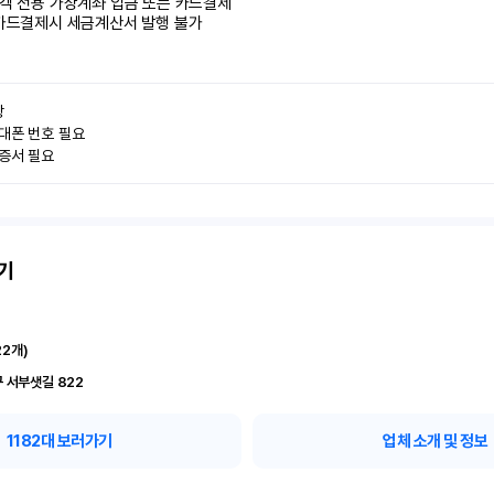
객 전용 가상계좌 입금 또는 카드결제

카드결제시 세금계산서 발행 불가


대폰 번호 필요

인증서 필요
기
22
개)
 서부샛길 822
1182
대 보러가기
업체 소개 및 정보