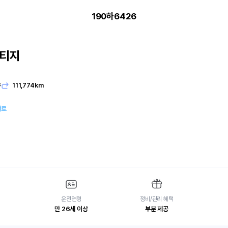
190하6426
포티지
디
유
111,774km
여료
운전연령
정비/관리 혜택
만 26세 이상
부분 제공