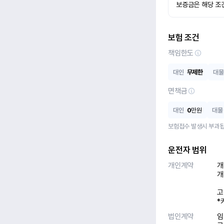
보증금은 해당 조
보험 조건
책임한도
대인
무제한
대물
면책금
대인
0
만원
대물
보험접수 발생시 부과됩
운전자 범위
개인계약
개
개
고
*
법인계약
임