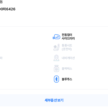
동
90하6426
전동접이
사이드미러
통풍시트
(
운전석)
메라
내비게이션
블랙박스
블루투스
세부옵션 보기