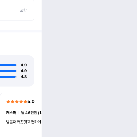
포함
4.9
4.9
4.8
5.0
5.0
캐스퍼
ㅣ
월 46만원 (1개월)
EV6
ㅣ
월 74만원 (1개월)
받을때 깨끗햇고 편하게 잘이용했습니다!
전기차 처음 타봤는데 편하게 
니다