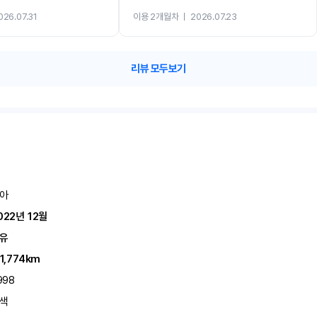
까지 진행할만큼 여러가지로 만족스럽습니다. 반
026.07.31
이용 2개월차
ㅣ
2026.07.23
카 렌트 고민없이 강추합니다!!
리뷰 모두보기
아
022년 12월
유
11,774km
998
색