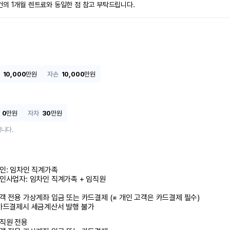
건의 1개월 렌트료와 동일한 점 참고 부탁드립니다.
10,000
만원
자손
10,000
만원
0
만원
자차
30
만원
니다.
인: 임차인 직계가족 

인사업자: 임차인 직계가족 + 임직원

객 전용 가상계좌 입금 또는 카드결제 (※ 개인 고객은 카드결제 필수)

카드결제시 세금계산서 발행 불가
직원 전용
