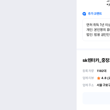
고
*
추가 코멘트
면허 취득 1년 이상
개인: 본인명의 휴
법인: 범용 공인
sk렌터카_중장
등록 차량
1182
대
업체 리뷰
4.8
(
업체 주소
서울 구로구