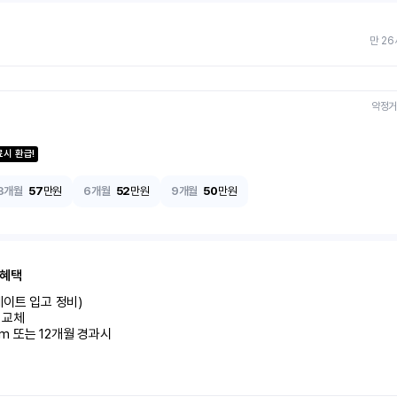
만 26
약정거
료시 환급!
3개월
57
만원
6개월
52
만원
9개월
50
만원
 혜택
이트 입고 정비)

교체

km 또는 12개월 경과시