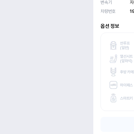
변속기
자
차량번호
1
옵션 정보
썬루프
(
일반)
열선시트
(
앞좌석)
후방 카
하이패스
스마트키