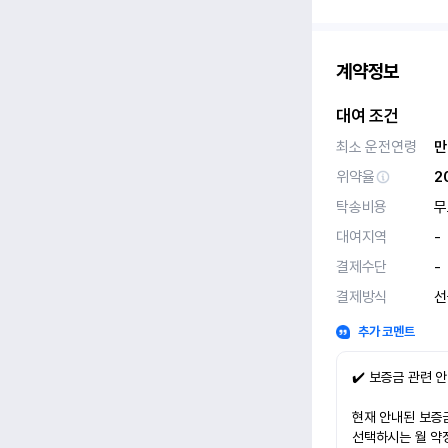
계약정보
대여 조건
최소 운전연령
만
위약율
2
탁송비용
무
대여지역
-
결제수단
-
결제방식
선
추가 코멘트
✔️ 보증금 관련 
현재 안내된 보증금
선택하시는 월 약