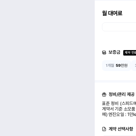
월 대여료
보증금
계약 만
1개월
59
만원
정비/관리 제공
표준 정비 (스피드메
계약서 기준 소모품 
예) 엔진오일 : 1만
계약 선택사항