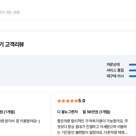
금이 있는 보험
기
고객리뷰
차량상태
서비스 품질
재구매 의사
0
5.0
원 (1개월)
디 올뉴그랜저
ㅣ
월 56만원 (1개월)
량 받아서 잘 이용했어요! :)
좋은차량 합리적인 가격에 이용이 가능했어요. 무
엇보다 항상 응대가 친절하고 자세했으며 이용하
는 기간동안 불편함이 없었어요. 다른차량 재렌트