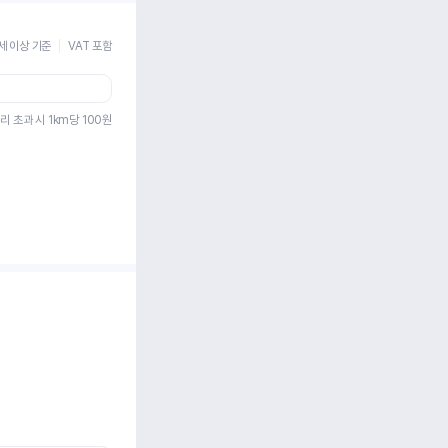
세 이상 기준
VAT 포함
리 초과 시 1km당
100
원