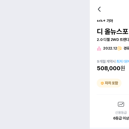
기아
디 올뉴스
2.0 디젤 2WD 트렌
2022.12
경
9
개월
계약시
최저 대
508,000
원
자차 포함
신용등급
6등급 이상