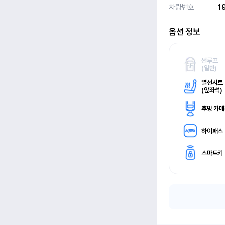
차량번호
1
옵션 정보
썬루프
(
일반)
열선시트
(
앞좌석)
후방 카
하이패스
스마트키