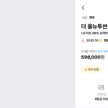
현대
더 올뉴투싼
1.6 터보 2WD 프리미
2022.10
휘
9
개월
계약시
최저 대
596,000
원
자차 포함
신용등급
6등급 이상