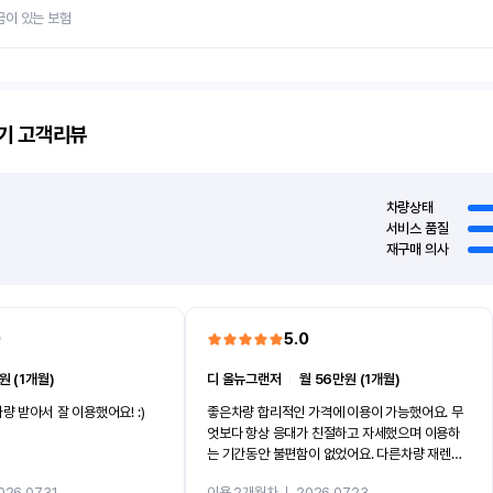
금이 있는 보험
기
고객리뷰
차량상태
서비스 품질
재구매 의사
0
5.0
원 (1개월)
디 올뉴그랜저
ㅣ
월 56만원 (1개월)
량 받아서 잘 이용했어요! :)
좋은차량 합리적인 가격에 이용이 가능했어요. 무
엇보다 항상 응대가 친절하고 자세했으며 이용하
는 기간동안 불편함이 없었어요. 다른차량 재렌트
까지 진행할만큼 여러가지로 만족스럽습니다. 반
026.07.31
이용 2개월차
ㅣ
2026.07.23