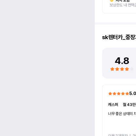
자차 보험
보상한도 내 면책
sk렌터카_중장
4.8
5.
캐스퍼
ㅣ
월 43만
너무 좋은 상태의 차
이용 2개월차
ㅣ
2