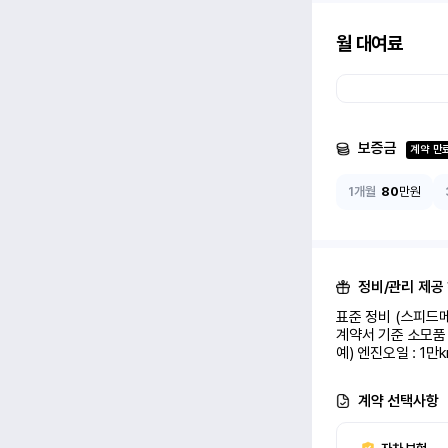
월 대여료
보증금
계약 만
1개월
80
만원
정비/관리 제공
표준 정비 (스피드메
계약서 기준 소모품 
예) 엔진오일 : 1만
계약 선택사항