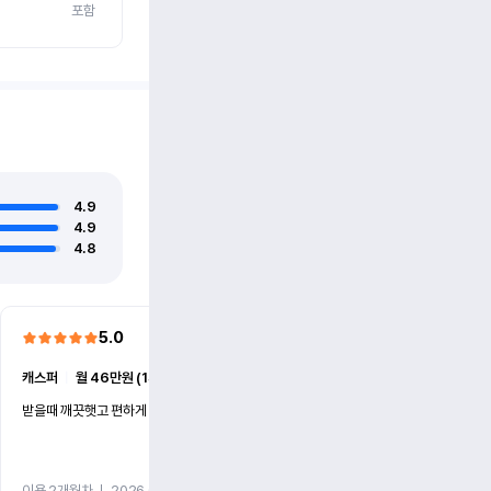
포함
4.9
4.9
4.8
5.0
5.0
캐스퍼
ㅣ
월 46만원 (1개월)
EV6
ㅣ
월 74만원 (1개월)
받을때 깨끗햇고 편하게 잘이용했습니다!
전기차 처음 타봤는데 편하게 
니다
이용 2개월차
ㅣ
2026.07.08
이용 2개월차
ㅣ
2026.06.10