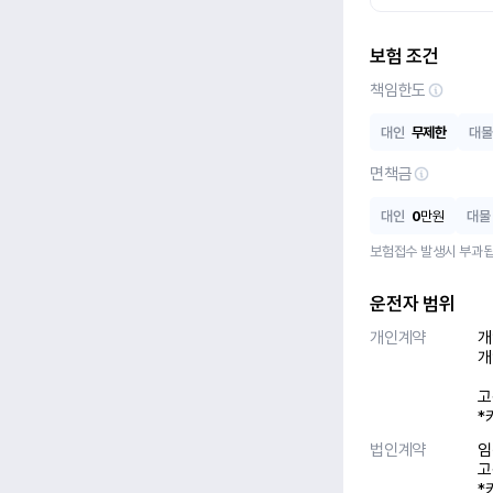
보험 조건
책임한도
대인
무제한
대물
면책금
대인
0
만원
대물
보험접수 발생시 부과됩
운전자 범위
개인계약
개
개
고
*
법인계약
임
고
*