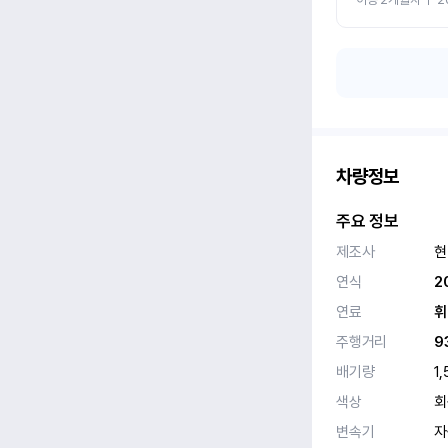
차량정보
주요 정보
제조사
현
연식
2
연료
휘
주행거리
9
배기량
1,
색상
회
변속기
자