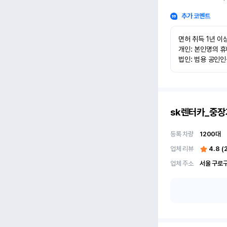
추가 코멘트
면허 취득 1년 이상
개인: 본인명의 휴
법인: 범용 공인
sk렌터카_중장
등록 차량
1200
대
업체 리뷰
4.8
(
업체 주소
서울 구로구