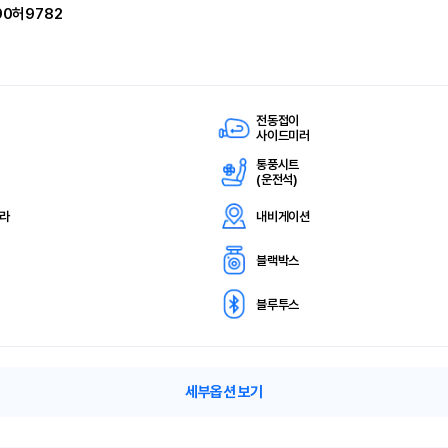
90허9782
전동접이
사이드미러
통풍시트
(
운전석)
메라
내비게이션
블랙박스
블루투스
세부옵션 보기