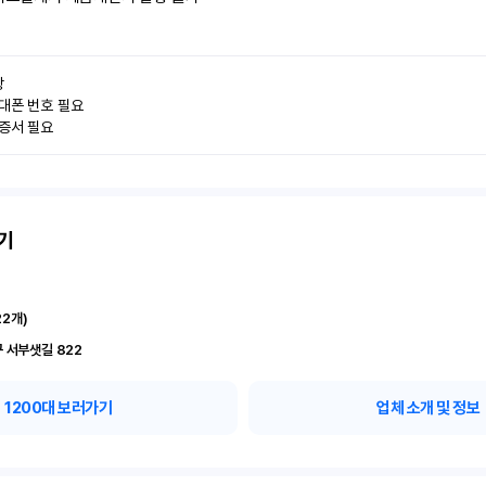


대폰 번호 필요

인증서 필요
기
22
개)
 서부샛길 822
1200
대 보러가기
업체 소개 및 정보