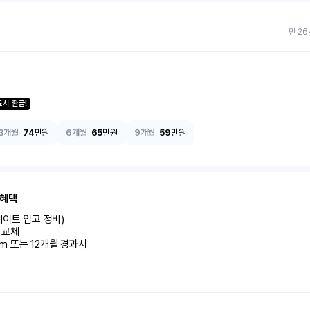
만 26
료시 환급!
3개월
74
만원
6개월
65
만원
9개월
59
만원
 혜택
이트 입고 정비)

교체

km 또는 12개월 경과시