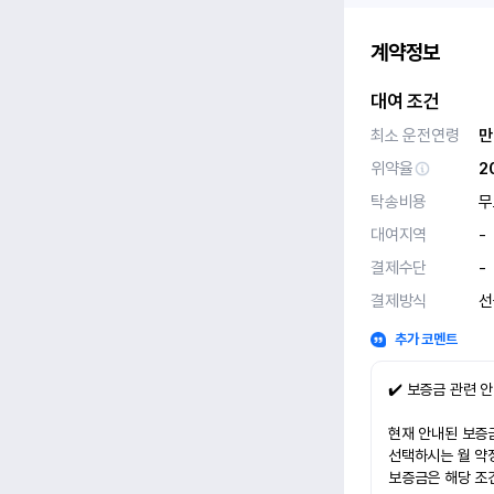
계약정보
대여 조건
최소 운전연령
만
위약율
2
탁송비용
무
대여지역
-
결제수단
-
결제방식
선
추가 코멘트
✔️ 보증금 관련 
현재 안내된 보증금
선택하시는 월 약
보증금은 해당 조