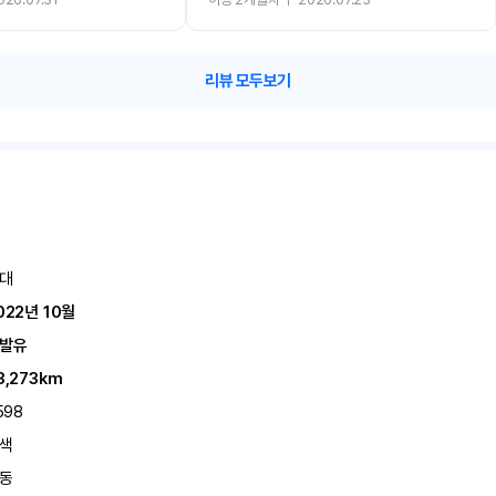
카 렌트 고민없이 강추합니다!!
리뷰 모두보기
대
022년 10월
발유
3,273km
598
색
동