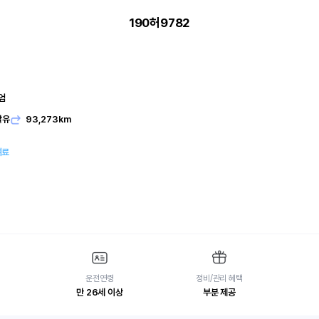
190허9782
엄
발유
93,273km
여료
운전연령
정비/관리 혜택
만 26세 이상
부분 제공