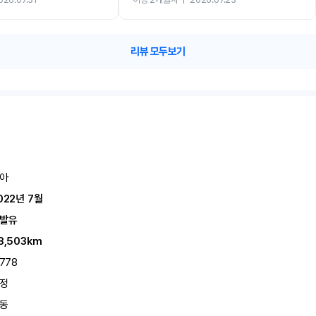
카 렌트 고민없이 강추합니다!!
리뷰 모두보기
아
022년 7월
발유
8,503km
,778
정
동