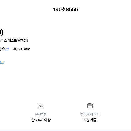
190호8556
)
마스터즈 베스트셀렉션Ⅱ
발유
58,503km
여료
운전연령
정비/관리 혜택
만 26세 이상
부분 제공