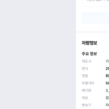
차량정보
주요 정보
제조사
기
연식
2
연료
휘
주행거리
5
배기량
3
색상
검
변속기
자