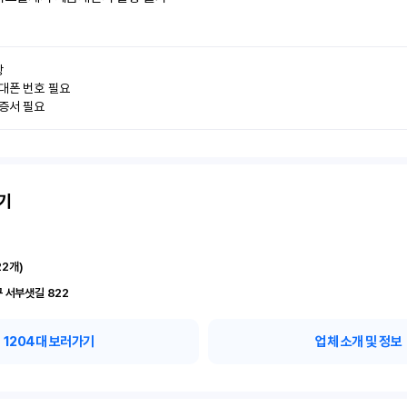


대폰 번호 필요

인증서 필요
기
22
개)
 서부샛길 822
1204
대 보러가기
업체 소개 및 정보