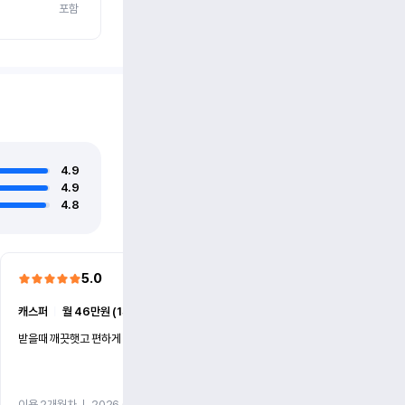
포함
4.9
4.9
4.8
5.0
5.0
캐스퍼
ㅣ
월 46만원 (1개월)
EV6
ㅣ
월 74만원 (1개월)
받을때 깨끗햇고 편하게 잘이용했습니다!
전기차 처음 타봤는데 편하게 
니다
이용 2개월차
ㅣ
2026.07.08
이용 2개월차
ㅣ
2026.06.10