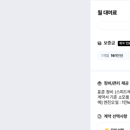
월 대여료
보증금
계약 만
1개월
161
만원
정비/관리 제공
표준 정비 (스피드메
계약서 기준 소모품 
예) 엔진오일 : 1만
계약 선택사항