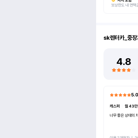
자차 보험
보상한도 내 면책
sk렌터카_중장
4.8
5.
캐스퍼
ㅣ
월 43만
너무 좋은 상태의 차
이용 2개월차
ㅣ
2