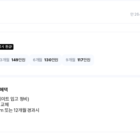
만 26
료시 환급!
3개월
149
만원
6개월
130
만원
9개월
117
만원
 혜택
이트 입고 정비)

교체

km 또는 12개월 경과시