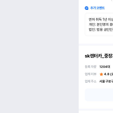
추가 코멘트
면허 취득 1년 이상
개인: 본인명의 휴
법인: 범용 공인
sk렌터카_중장
등록 차량
1204
대
업체 리뷰
4.8
(
업체 주소
서울 구로구