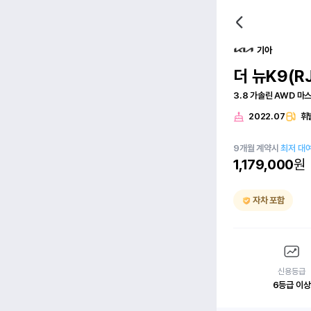
기아
더 뉴K9(RJ
3.8 가솔린 AWD 
2022.07
휘
9
개월
계약시
최저 대
1,179,000
원
자차 포함
신용등급
6등급 이상