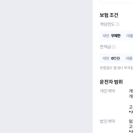
보험 조건
책임한도
대인
무제한
대물
면책금
대인
0
만원
대물
보험접수 발생시 부과됩
운전자 범위
개인계약
개
개
고
*
법인계약
임
고
*