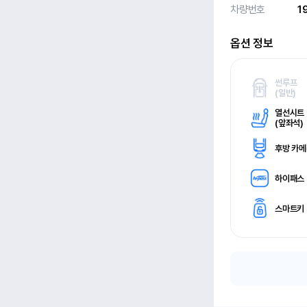
차량번호
1
옵션 정보
썬루프
(
일반)
열선시트
(
앞좌석)
후방 카
하이패스
스마트키