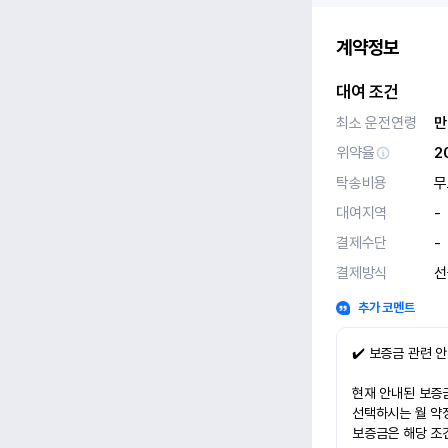
계약정보
대여 조건
최소 운전연령
만
위약율
2
탁송비용
무
대여지역
-
결제수단
-
결제방식
선
추가 코멘트
✔️ 보증금 관련 
현재 안내된 보증금
선택하시는 월 약
보증금은 해당 조