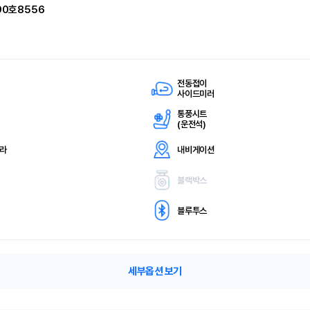
90호8556
전동접이
사이드미러
통풍시트
(
운전석)
메라
내비게이션
블랙박스
블루투스
세부옵션 보기