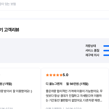
금이 있는 보험
기
고객리뷰
차량상태
서비스 품질
재구매 의사
0
5.0
원 (1개월)
디 올뉴그랜저
ㅣ
월 56만원 (1개월)
량 받아서 잘 이용했어요! :)
좋은차량 합리적인 가격에 이용이 가능했어요. 무
엇보다 항상 응대가 친절하고 자세했으며 이용하
는 기간동안 불편함이 없었어요. 다른차량 재렌트
까지 진행할만큼 여러가지로 만족스럽습니다. 반
026.07.31
이용 2개월차
ㅣ
2026.07.23