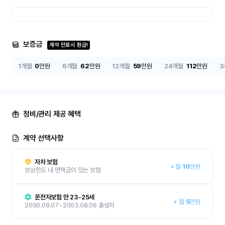
보증금
계약 만료시 환급!
1개월
0
만원
6개월
62
만원
12개월
59
만원
24개월
112
만원
3
정비/관리 제공 혜택
계약 선택사항
자차 보험
+
월
10
만원
보상한도 내 면책금이 있는 보험
운전자보험 만 23-25세
+
월
5
만원
2000.08.07~2003.08.06 출생자