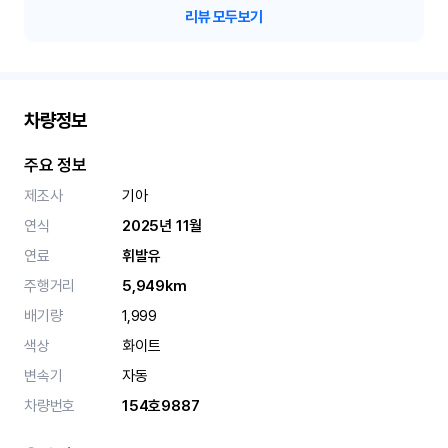
리뷰 모두보기
차량정보
주요 정보
제조사
기아
연식
2025년 11월
연료
휘발유
주행거리
5,949km
배기량
1,999
색상
화이트
변속기
자동
차량번호
154호9887