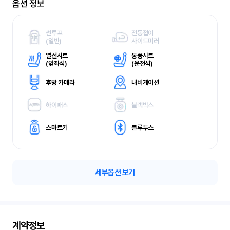
옵션 정보
썬루프
전동접이
(
일반)
사이드미러
열선시트
통풍시트
(
앞좌석)
(
운전석)
후방 카메라
내비게이션
하이패스
블랙박스
스마트키
블루투스
세부옵션 보기
계약정보