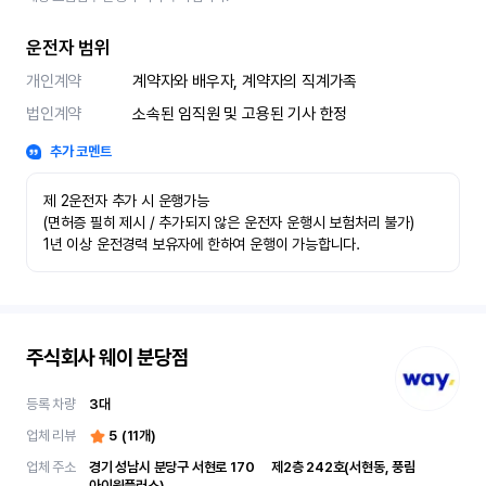
운전자 범위
개인계약
계약자와 배우자, 계약자의 직계가족
법인계약
소속된 임직원 및 고용된 기사 한정
추가 코멘트
제 2운전자 추가 시 운행가능

(면허증 필히 제시 / 추가되지 않은 운전자 운행시 보험처리 불가)

1년 이상 운전경력 보유자에 한하여 운행이 가능합니다.
주식회사 웨이 분당점
등록 차량
3
대
업체 리뷰
5
(
11
개)
업체 주소
경기 성남시 분당구 서현로 170	제2층 242호(서현동, 풍림
아이원플러스)