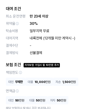
대여 조건
최소 운전연령
만 23세 이상
위약율
30%
탁송비용
일부지역 무료
대여지역
내륙전체 (12개월 미만 계약시 -)
결제수단
-
결제방식
선불결제
보험 조건
자차보험 가입시
월
10
만원 추가
책임한도
대인
무제한
대물
10,000
만원
자손
1,500
만원
면책금
대인
50
만원
대물
50
만원
자차
50
만원
해당 보험접수 발생시 각각 부과됩니다.