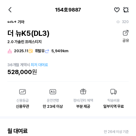
154호9887
320
기아
더 뉴K5(DL3)
공유
2.0 가솔린 프레스티지
2025.11
휘발유
5,949km
36
개월
계약시
최저 대여료
528,000
원
신용등급
운전연령
정비/관리 혜택
탁송비용
신용무관
만 23세 이상
부분 제공
일부지역 무료
월 대여료
만 26세 이상 기준