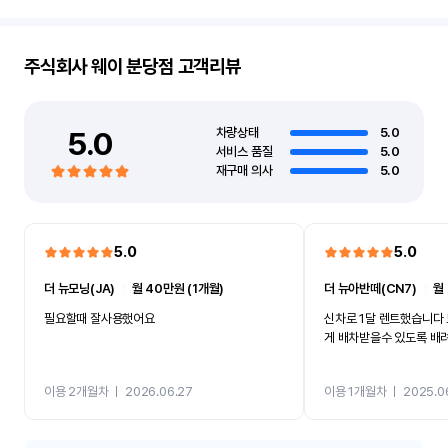
주식회사 웨이 분당점
고객리뷰
5.0
차량상태
5.0
서비스 품질
5.0
재구매 의사
5.0
5.0
5.0
더 뉴모닝(JA)
ㅣ
월 40만원 (1개월)
더 뉴아반떼(CN7)
ㅣ
월
필요할때 잘사용했어요
신차로 1달 렌트했습니다
게 배차받을수 있도록 배
이용 2개월차
ㅣ
2026.06.27
이용 1개월차
ㅣ
2025.0