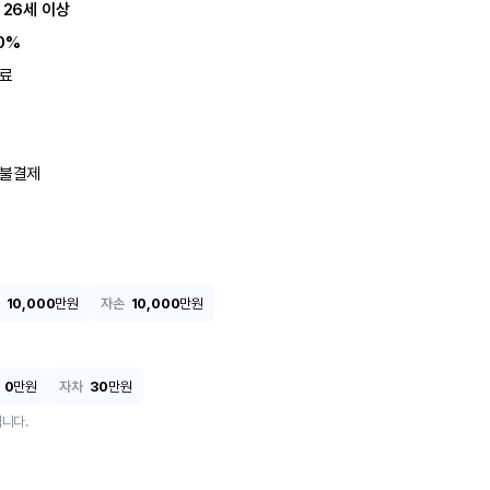
 26세 이상
0%
료
불결제
10,000
만원
자손
10,000
만원
0
만원
자차
30
만원
니다.