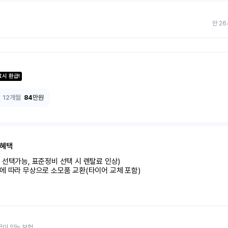
만 26
료시 환급!
12개월
84
만원
 혜택
선택가능, 표준정비 선택 시 렌탈료 인상)

에 따라 무상으로 소모품 교환(타이어 교체 포함)
금이 있는 보험