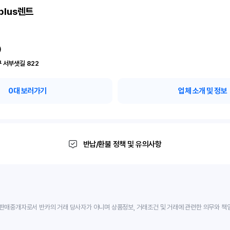
plus렌트
)
 서부샛길 822
0
대 보러가기
업체 소개 및 정보
반납/환불 정책 및 유의사항
판매중개자로서 반카의 거래 당사자가 아니며 상품정보, 거래조건 및 거래에 관련한 의무와 책