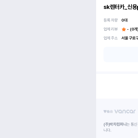
sk렌터카_신용
등록 차량
0
대
업체 리뷰
-
(
0
개
업체 주소
서울 구로구
(주)박차컴퍼니
는 통신
니다.