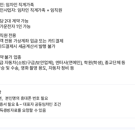
인: 임차인 직계가족 

인사업자: 임차인 직계가족 + 임직원

당 2대 계약 가능

가운전자 1인 가능
직원 전용

객 전용 가상계좌 입금 또는 카드결제

카드결제시 세금계산서 발행 불가

약 불가 업종

급 자동차(소방/구급/보안업체), 엔터사(연예인), 학원(학생), 종교단체 등

탑승 및 수송, 영화 촬영 용도, 자동차 정비 등


,  본인명의 휴대폰 번호 필요

증서 필요 & – 대표자 공동임차인 조건

소득증빙자료를 요청할 수 있음