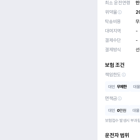
최소 운전연령
만
위약율
2
탁송비용
무
대여지역
-
결제수단
-
결제방식
선
보험 조건
책임한도
대인
무제한
대물
면책금
대인
0
만원
대물
보험접수 발생시 부과됩
운전자 범위