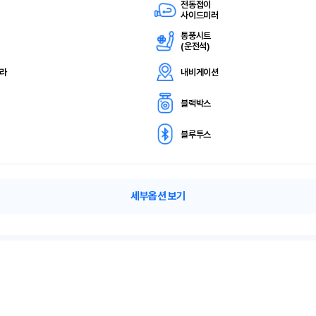
전동접이
사이드미러
통풍시트
(
운전석)
메라
내비게이션
블랙박스
블루투스
세부옵션 보기