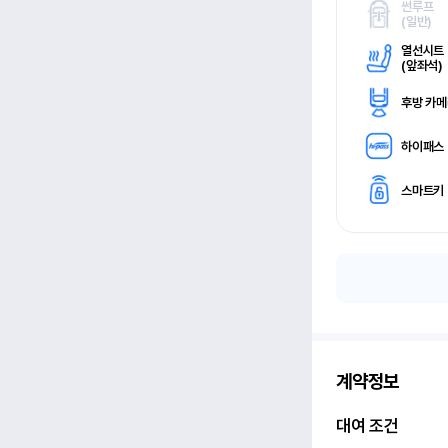
썬루프
(
일반)
열선시트
(
앞좌석)
후방 카
하이패스
스마트키
계약정보
대여 조건