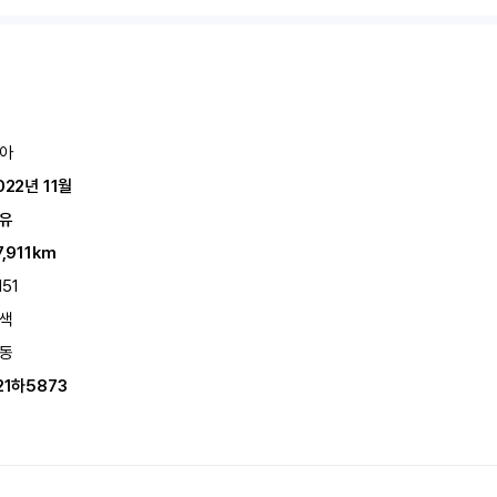
아
022년 11월
유
7,911km
151
색
동
21하5873