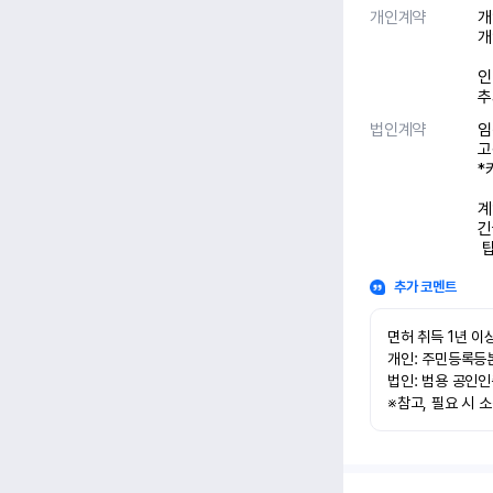
개인계약
개
개
인
추
법인계약
임
고
*
계
긴
 
추가 코멘트
면허 취득 1년 이상
개인: 주민등록등본
법인: 범용 공인인
※참고, 필요 시 