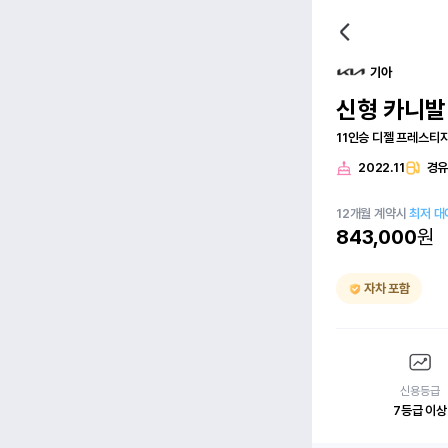
기아
신형 카니발(
11인승 디젤 프레스티
2022.11
경
12
개월
계약시
최저 대
843,000
원
자차 포함
신용등급
7등급 이상