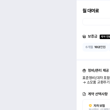
월 대여료
보증금
계약 만
6개월
102
만원
정비/관리 제공
표준정비(대차 포함 
→ 소모품 교환주기
계약 선택사항
자차 보험
보상한도 내 면책