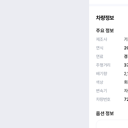
차량정보
주요 정보
제조사
기
연식
2
연료
경
주행거리
3
배기량
2,
색상
회
변속기
자
차량번호
7
옵션 정보