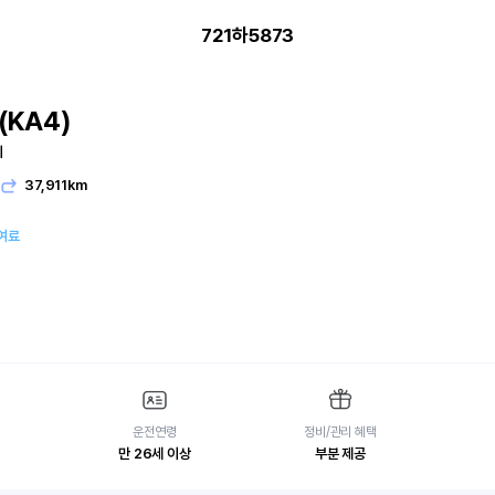
721하5873
KA4)
지
유
37,911km
여료
운전연령
정비/관리 혜택
만 26세 이상
부분 제공