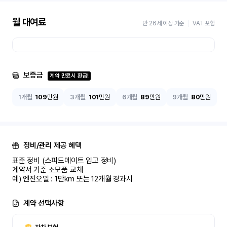
월 대여료
만 26세 이상 기준
VAT 포함
보증금
계약 만료시 환급!
1개월
109
만원
3개월
101
만원
6개월
89
만원
9개월
80
만원
정비/관리 제공 혜택
표준 정비 (스피드메이트 입고 정비)

계약서 기준 소모품 교체

예) 엔진오일 : 1만km 또는 12개월 경과시
계약 선택사항