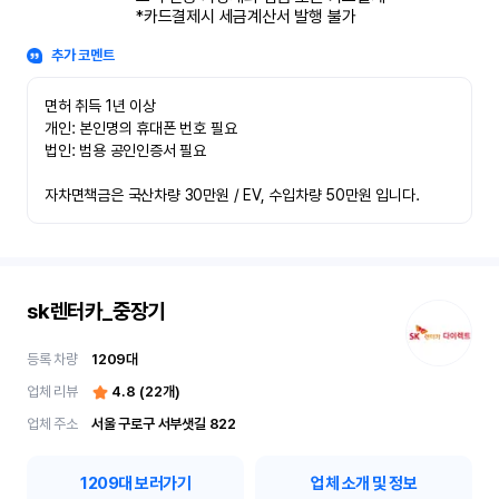
*카드결제시 세금계산서 발행 불가
추가 코멘트
면허 취득 1년 이상

개인: 본인명의 휴대폰 번호 필요

법인: 범용 공인인증서 필요

자차면책금은 국산차량 30만원 / EV, 수입차량 50만원 입니다.
sk렌터카_중장기
등록 차량
1209
대
업체 리뷰
4.8
(
22
개)
업체 주소
서울 구로구 서부샛길 822
1209
대 보러가기
업체 소개 및 정보