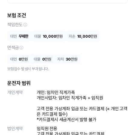
보험 조건
책임한도
대인
무제한
대물
10,000
만원
자손
10,000
만원
면책금
대인
0
만원
대물
0
만원
자차
30
만원
보험접수 발생시 부과됩니다.
운전자 범위
개인계약
개인: 임차인 직계가족 

개인사업자: 임차인 직계가족 + 임직원

고객 전용 가상계좌 입금 또는 카드결제 (※ 개인 고객
은 카드결제 필수)

*카드결제시 세금계산서 발행 불가
법인계약
임직원 전용

고객 전용 가상계좌 입금 또는 카드결제
