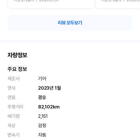
카 렌트 고민없이 강추합니
리뷰 모두보기
차량정보
주요 정보
제조사
기아
연식
2023년 1월
연료
경유
주행거리
82,102km
배기량
2,151
색상
검정
변속기
자동