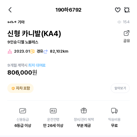
190하6792
154
기아
신형 카니발(KA4)
공유
9인승 디젤 노블레스
2023.01
경유
82,102km
9
개월
계약시
최저 대여료
806,000
원
자차 포함
알아보기
신용등급
운전연령
정비/관리 혜택
탁송비용
6등급 이상
만 26세 이상
부분 제공
무료