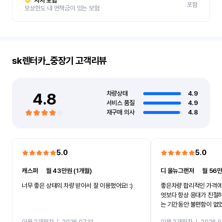
자차 보험
포함
보상한도 내 면책금이 있는 보험
sk렌터카_중장기
고객리뷰
4.8
차량상태
4.9
서비스 품질
4.9
재구매 의사
4.8
5.0
5.0
캐스퍼
ㅣ
월 43만원 (1개월)
디 올뉴그랜저
ㅣ
월 56만
너무 좋은 상태의 차량 받아서 잘 이용했어요! :)
좋은차량 합리적인 가격에
엇보다 항상 응대가 친절
는 기간동안 불편함이 없
까지 진행할만큼 여러가지
이용 2개월차
ㅣ
2026.07.31
이용 2개월차
ㅣ
2026.0