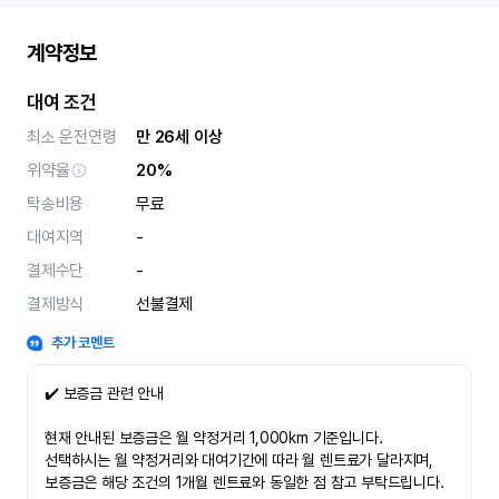
계약정보
대여 조건
최소 운전연령
만 26세 이상
위약율
20%
탁송비용
무료
대여지역
-
결제수단
-
결제방식
선불결제
추가 코멘트
✔️ 보증금 관련 안내
현재 안내된 보증금은 월 약정거리 1,000km 기준입니다.
선택하시는 월 약정거리와 대여기간에 따라 월 렌트료가 달라지며,
보증금은 해당 조건의 1개월 렌트료와 동일한 점 참고 부탁드립니다.