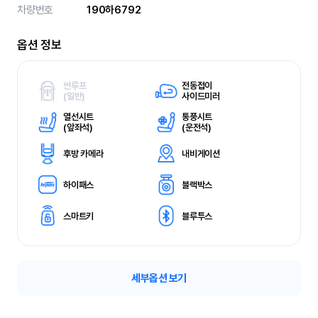
차량번호
190하6792
옵션 정보
썬루프
전동접이
(
일반)
사이드미러
열선시트
통풍시트
(
앞좌석)
(
운전석)
후방 카메라
내비게이션
하이패스
블랙박스
스마트키
블루투스
세부옵션 보기