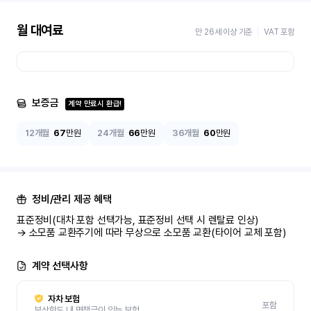
월 대여료
만 26세 이상 기준
VAT 포함
보증금
계약 만료시 환급!
12개월
67
만원
24개월
66
만원
36개월
60
만원
정비/관리 제공 혜택
표준정비(대차 포함 선택가능, 표준정비 선택 시 렌탈료 인상)

→ 소모품 교환주기에 따라 무상으로 소모품 교환(타이어 교체 포함)
계약 선택사항
자차 보험
포함
보상한도 내 면책금이 있는 보험