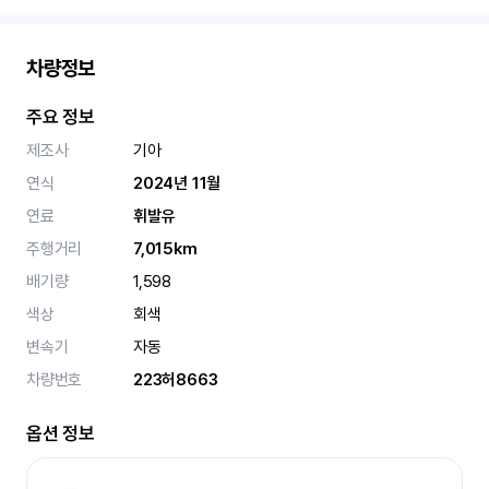
차량정보
주요 정보
제조사
기아
연식
2024년 11월
연료
휘발유
주행거리
7,015km
배기량
1,598
색상
회색
변속기
자동
차량번호
223허8663
옵션 정보