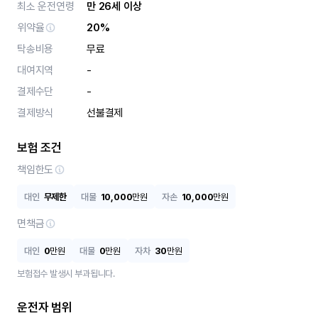
최소 운전연령
만 26세 이상
위약율
20%
탁송비용
무료
대여지역
-
결제수단
-
결제방식
선불결제
보험 조건
책임한도
대인
무제한
대물
10,000
만원
자손
10,000
만원
면책금
대인
0
만원
대물
0
만원
자차
30
만원
보험접수 발생시 부과됩니다.
운전자 범위