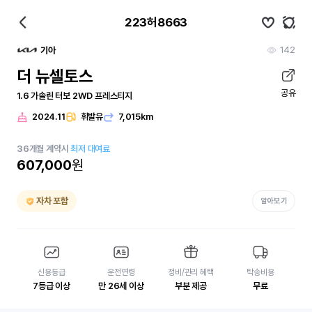
223허8663
142
기아
더 뉴셀토스
공유
1.6 가솔린 터보 2WD 프레스티지
2024.11
휘발유
7,015km
36
개월
계약시
최저 대여료
607,000
원
자차 포함
알아보기
신용등급
운전연령
정비/관리 혜택
탁송비용
7등급 이상
만 26세 이상
부분 제공
무료