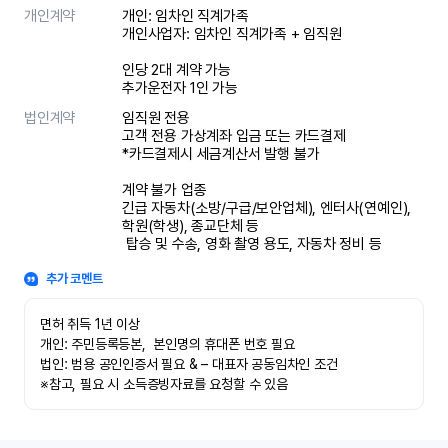
개인계약
개인: 임차인 직계가족 

개인사업자: 임차인 직계가족 + 임직원

인당 2대 계약 가능

추가운전자 1인 가능
법인계약
임직원 전용

고객 전용 가상계좌 입금 또는 카드결제

*카드결제시 세금계산서 발행 불가

계약 불가 업종

긴급 자동차(소방/구급/보안업체), 엔터사(연예인), 
학원(학생), 종교단체 등

 탑승 및 수송, 영화 촬영 용도, 자동차 정비 등
추가 코멘트
면허 취득 1년 이상

개인: 주민등록등본,  본인명의 휴대폰 번호 필요

법인: 범용 공인인증서 필요 & – 대표자 공동임차인 조건

※참고, 필요 시 소득증빙자료를 요청할 수 있음