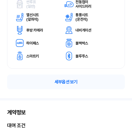
썬루프
전동접이
(
일반)
사이드미러
열선시트
통풍시트
(
앞좌석)
(
운전석)
후방 카메라
내비게이션
하이패스
블랙박스
스마트키
블루투스
세부옵션 보기
계약정보
대여 조건