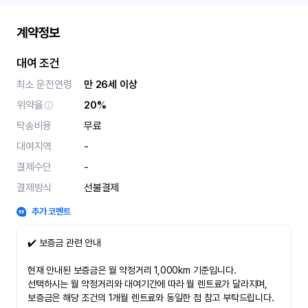
계약정보
대여 조건
최소 운전연령
만 26세 이상
위약율
20%
탁송비용
무료
대여지역
-
결제수단
-
결제방식
선불결제
추가 코멘트
✔️ 보증금 관련 안내
현재 안내된 보증금은 월 약정거리 1,000km 기준입니다.
선택하시는 월 약정거리와 대여기간에 따라 월 렌트료가 달라지며,
보증금은 해당 조건의 1개월 렌트료와 동일한 점 참고 부탁드립니다.