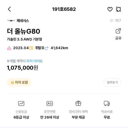
191호6582
157
제네시스
더 올뉴G80
공유
가솔린 3.5 AWD 기본형
2023.04
휘발유
41,642km
9
개월
계약시
최저 대여료
1,075,000
원
자차 포함
알아보기
신용등급
운전연령
정비/관리 혜택
탁송비용
6등급 이상
만 26세 이상
부분 제공
무료