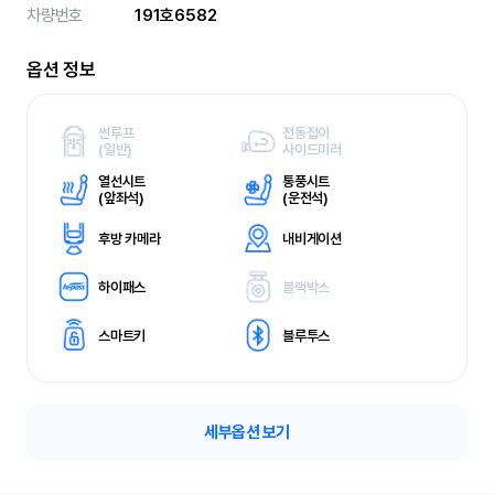
차량번호
191호6582
옵션 정보
썬루프
전동접이
(
일반)
사이드미러
열선시트
통풍시트
(
앞좌석)
(
운전석)
후방 카메라
내비게이션
하이패스
블랙박스
스마트키
블루투스
세부옵션 보기