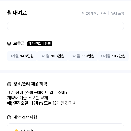
월 대여료
만 26세 이상 기준
VAT 포함
보증금
계약 만료시 환급!
1개월
146
만원
3개월
136
만원
6개월
119
만원
9개월
107
만원
정비/관리 제공 혜택
표준 정비 (스피드메이트 입고 정비)

계약서 기준 소모품 교체

예) 엔진오일 : 1만km 또는 12개월 경과시
계약 선택사항