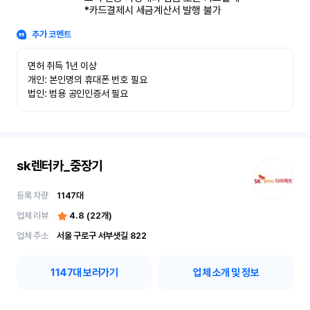
*카드결제시 세금계산서 발행 불가
추가 코멘트
면허 취득 1년 이상

개인: 본인명의 휴대폰 번호 필요

법인: 범용 공인인증서 필요
sk렌터카_중장기
등록 차량
1147
대
업체 리뷰
4.8
(
22
개)
업체 주소
서울 구로구 서부샛길 822
1147
대 보러가기
업체 소개 및 정보