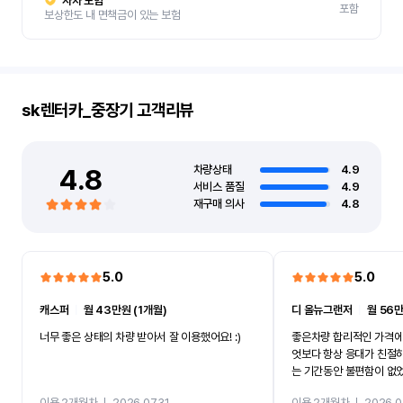
자차 보험
포함
보상한도 내 면책금이 있는 보험
sk렌터카_중장기
고객리뷰
4.8
차량상태
4.9
서비스 품질
4.9
재구매 의사
4.8
5.0
5.0
캐스퍼
ㅣ
월 43만원 (1개월)
디 올뉴그랜저
ㅣ
월 56만
너무 좋은 상태의 차량 받아서 잘 이용했어요! :)
좋은차량 합리적인 가격에
엇보다 항상 응대가 친절
는 기간동안 불편함이 없
까지 진행할만큼 여러가지
이용 2개월차
ㅣ
2026.07.31
이용 2개월차
ㅣ
2026.0