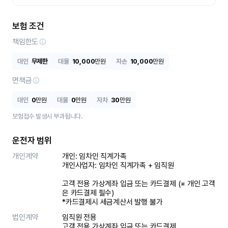
보험 조건
책임한도
대인
무제한
대물
10,000
만원
자손
10,000
만원
면책금
대인
0
만원
대물
0
만원
자차
30
만원
보험접수 발생시 부과됩니다.
운전자 범위
개인계약
개인: 임차인 직계가족 

개인사업자: 임차인 직계가족 + 임직원

고객 전용 가상계좌 입금 또는 카드결제 (※ 개인 고객
은 카드결제 필수)

*카드결제시 세금계산서 발행 불가
법인계약
임직원 전용

고객 전용 가상계좌 입금 또는 카드결제
