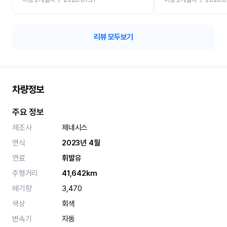
카 렌트 고민없이 강추합니
리뷰 모두보기
차량정보
주요 정보
제조사
제네시스
연식
2023년 4월
연료
휘발유
주행거리
41,642km
배기량
3,470
색상
회색
변속기
자동