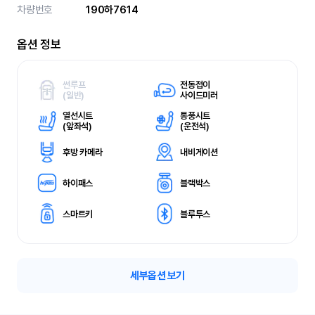
차량번호
190하7614
옵션 정보
썬루프
전동접이
(
일반)
사이드미러
열선시트
통풍시트
(
앞좌석)
(
운전석)
후방 카메라
내비게이션
하이패스
블랙박스
스마트키
블루투스
세부옵션 보기