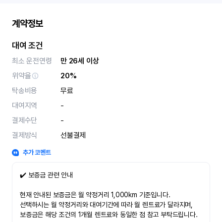
계약정보
대여 조건
최소 운전연령
만 26세 이상
위약율
20%
탁송비용
무료
대여지역
-
결제수단
-
결제방식
선불결제
추가 코멘트
✔️ 보증금 관련 안내
현재 안내된 보증금은 월 약정거리 1,000km 기준입니다.
선택하시는 월 약정거리와 대여기간에 따라 월 렌트료가 달라지며,
보증금은 해당 조건의 1개월 렌트료와 동일한 점 참고 부탁드립니다.