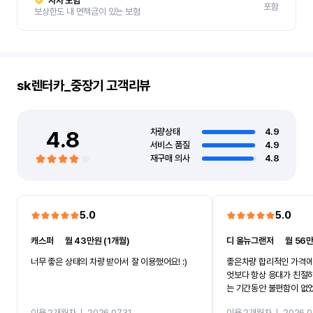
자차 보험
포함
보상한도 내 면책금이 있는 보험
sk렌터카_중장기
고객리뷰
4.8
차량상태
4.9
서비스 품질
4.9
재구매 의사
4.8
5.0
5.0
캐스퍼
ㅣ
월 43만원 (1개월)
디 올뉴그랜저
ㅣ
월 56만
너무 좋은 상태의 차량 받아서 잘 이용했어요! :)
좋은차량 합리적인 가격에
엇보다 항상 응대가 친절
는 기간동안 불편함이 없
까지 진행할만큼 여러가지
이용 2개월차
ㅣ
2026.07.31
이용 2개월차
ㅣ
2026.0