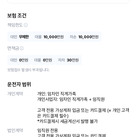
보험 조건
책임한도
대인
무제한
대물
10,000
만원
자손
10,000
만원
면책금
대인
0
만원
대물
0
만원
자차
30
만원
보험접수 발생시 부과됩니다.
운전자 범위
개인계약
개인: 임차인 직계가족 

개인사업자: 임차인 직계가족 + 임직원

고객 전용 가상계좌 입금 또는 카드결제 (※ 개인 고객
은 카드결제 필수)

*카드결제시 세금계산서 발행 불가
법인계약
임직원 전용

고객 전용 가상계좌 입금 또는 카드결제
