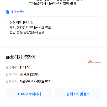
*카드결제시 세금계산서 발행 불가
추가 코멘트
면허 취득 1년 이상

개인: 본인명의 휴대폰 번호 필요

법인: 범용 공인인증서 필요
sk렌터카_중장기
등록 차량
1149
대
업체 리뷰
4.8
(
22
개)
업체 주소
서울 구로구 서부샛길 822
1149
대 보러가기
업체 소개 및 정보