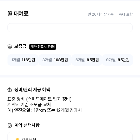
월 대여료
만 26세 이상 기준
VAT 포함
보증금
계약 만료시 환급!
1개월
116
만원
3개월
108
만원
6개월
95
만원
9개월
85
만원
정비/관리 제공 혜택
표준 정비 (스피드메이트 입고 정비)

계약서 기준 소모품 교체

예) 엔진오일 : 1만km 또는 12개월 경과시
계약 선택사항