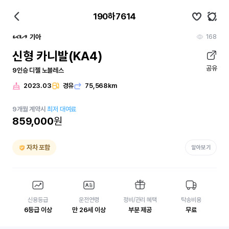
190하7614
168
기아
신형 카니발(KA4)
공유
9인승 디젤 노블레스
2023.03
경유
75,568km
9
개월
계약시
최저 대여료
859,000
원
자차 포함
알아보기
신용등급
운전연령
정비/관리 혜택
탁송비용
6등급 이상
만 26세 이상
부분 제공
무료