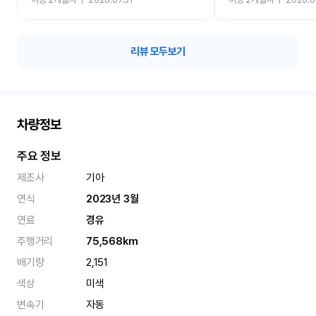
카 렌트 고민없이 강추합니
리뷰 모두보기
차량정보
주요 정보
제조사
기아
연식
2023년 3월
연료
경유
주행거리
75,568km
배기량
2,151
색상
미색
변속기
자동