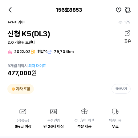
156호8853
179
기아
신형 K5(DL3)
공유
2.0 가솔린 트렌디
2022.02
휘발유
79,704km
9
개월
계약시
최저 대여료
477,000
원
자차 포함
알아보기
신용등급
운전연령
정비/관리 혜택
탁송비용
6등급 이상
만 26세 이상
부분 제공
무료