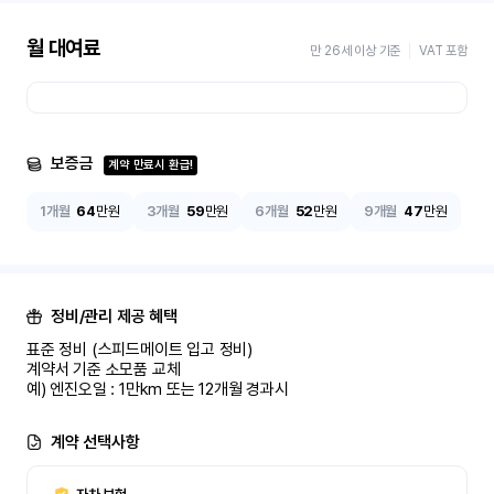
월 대여료
만 26세 이상 기준
VAT 포함
보증금
계약 만료시 환급!
1개월
64
만원
3개월
59
만원
6개월
52
만원
9개월
47
만원
정비/관리 제공 혜택
표준 정비 (스피드메이트 입고 정비)

계약서 기준 소모품 교체

예) 엔진오일 : 1만km 또는 12개월 경과시
계약 선택사항