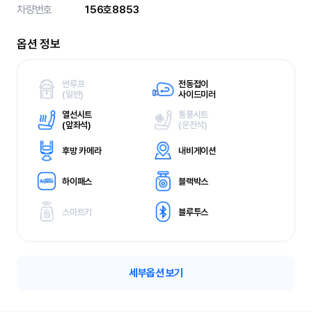
차량번호
156호8853
옵션 정보
썬루프
전동접이
(
일반)
사이드미러
열선시트
통풍시트
(
앞좌석)
(
운전석)
후방 카메라
내비게이션
하이패스
블랙박스
스마트키
블루투스
세부옵션 보기