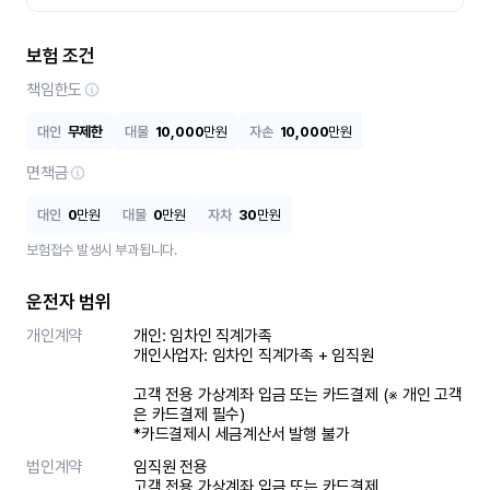
보험 조건
책임한도
대인
무제한
대물
10,000
만원
자손
10,000
만원
면책금
대인
0
만원
대물
0
만원
자차
30
만원
보험접수 발생시 부과됩니다.
운전자 범위
개인계약
개인: 임차인 직계가족 

개인사업자: 임차인 직계가족 + 임직원

고객 전용 가상계좌 입금 또는 카드결제 (※ 개인 고객
은 카드결제 필수)

*카드결제시 세금계산서 발행 불가
법인계약
임직원 전용

고객 전용 가상계좌 입금 또는 카드결제
