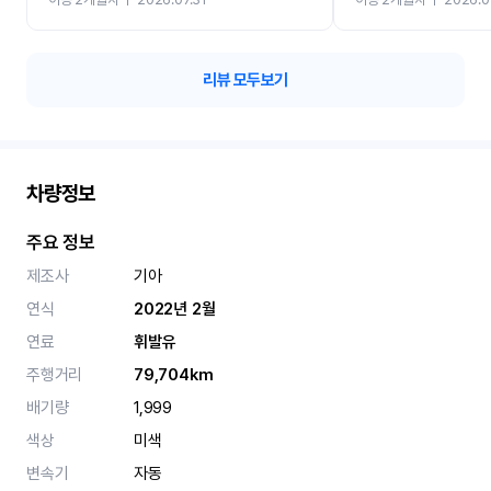
카 렌트 고민없이 강추합니
리뷰 모두보기
차량정보
주요 정보
제조사
기아
연식
2022년 2월
연료
휘발유
주행거리
79,704km
배기량
1,999
색상
미색
변속기
자동