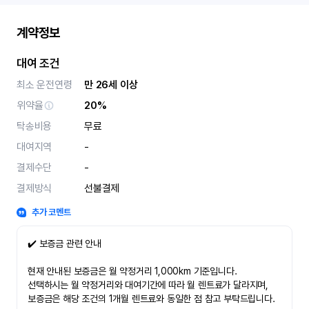
계약정보
대여 조건
최소 운전연령
만 26세 이상
위약율
20%
탁송비용
무료
대여지역
-
결제수단
-
결제방식
선불결제
추가 코멘트
✔️ 보증금 관련 안내
현재 안내된 보증금은 월 약정거리 1,000km 기준입니다.
선택하시는 월 약정거리와 대여기간에 따라 월 렌트료가 달라지며,
보증금은 해당 조건의 1개월 렌트료와 동일한 점 참고 부탁드립니다.