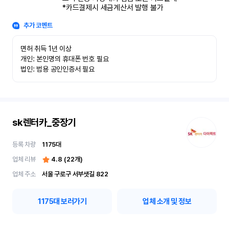
*카드결제시 세금계산서 발행 불가
추가 코멘트
면허 취득 1년 이상

개인: 본인명의 휴대폰 번호 필요

법인: 범용 공인인증서 필요
sk렌터카_중장기
등록 차량
1175
대
업체 리뷰
4.8
(
22
개)
업체 주소
서울 구로구 서부샛길 822
1175
대 보러가기
업체 소개 및 정보