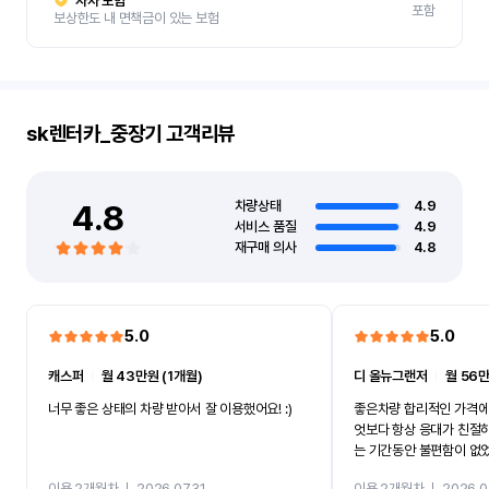
자차 보험
포함
보상한도 내 면책금이 있는 보험
sk렌터카_중장기
고객리뷰
4.8
차량상태
4.9
서비스 품질
4.9
재구매 의사
4.8
5.0
5.0
캐스퍼
ㅣ
월 43만원 (1개월)
디 올뉴그랜저
ㅣ
월 56만
너무 좋은 상태의 차량 받아서 잘 이용했어요! :)
좋은차량 합리적인 가격에
엇보다 항상 응대가 친절
는 기간동안 불편함이 없
까지 진행할만큼 여러가지
이용 2개월차
ㅣ
2026.07.31
이용 2개월차
ㅣ
2026.0