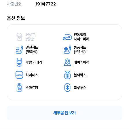
차량번호
191하7722
옵션 정보
썬루프
전동접이
(
일반)
사이드미러
열선시트
통풍시트
(
앞좌석)
(
운전석)
후방 카메라
내비게이션
하이패스
블랙박스
스마트키
블루투스
세부옵션 보기