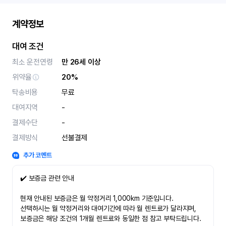
계약정보
대여 조건
최소 운전연령
만 26세 이상
위약율
20%
탁송비용
무료
대여지역
-
결제수단
-
결제방식
선불결제
추가 코멘트
✔️ 보증금 관련 안내
현재 안내된 보증금은 월 약정거리 1,000km 기준입니다.
선택하시는 월 약정거리와 대여기간에 따라 월 렌트료가 달라지며,
보증금은 해당 조건의 1개월 렌트료와 동일한 점 참고 부탁드립니다.