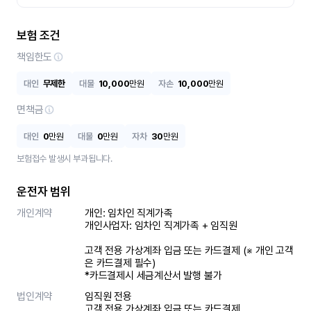
보험 조건
책임한도
대인
무제한
대물
10,000
만원
자손
10,000
만원
면책금
대인
0
만원
대물
0
만원
자차
30
만원
보험접수 발생시 부과됩니다.
운전자 범위
개인계약
개인: 임차인 직계가족 

개인사업자: 임차인 직계가족 + 임직원

고객 전용 가상계좌 입금 또는 카드결제 (※ 개인 고객
은 카드결제 필수)

*카드결제시 세금계산서 발행 불가
법인계약
임직원 전용

고객 전용 가상계좌 입금 또는 카드결제
