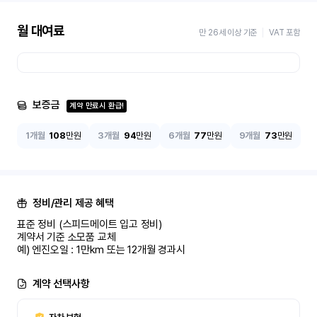
월 대여료
만 26세 이상 기준
VAT 포함
보증금
계약 만료시 환급!
1개월
108
만원
3개월
94
만원
6개월
77
만원
9개월
73
만원
정비/관리 제공 혜택
표준 정비 (스피드메이트 입고 정비)

계약서 기준 소모품 교체

예) 엔진오일 : 1만km 또는 12개월 경과시
계약 선택사항