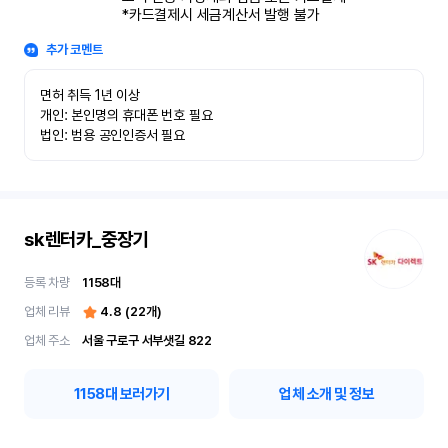
*카드결제시 세금계산서 발행 불가
추가 코멘트
면허 취득 1년 이상

개인: 본인명의 휴대폰 번호 필요

법인: 범용 공인인증서 필요
sk렌터카_중장기
등록 차량
1158
대
업체 리뷰
4.8
(
22
개)
업체 주소
서울 구로구 서부샛길 822
1158
대 보러가기
업체 소개 및 정보