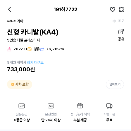
191하7722
317
기아
신형 카니발(KA4)
공유
9인승 디젤 프레스티지
2022.11
경유
76,215km
9
개월
계약시
최저 대여료
733,000
원
자차 포함
알아보기
신용등급
운전연령
정비/관리 혜택
탁송비용
6등급 이상
만 26세 이상
부분 제공
무료