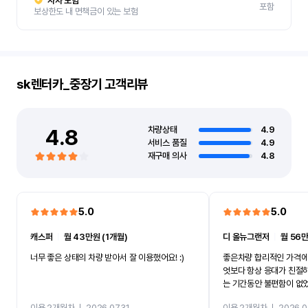
자차 보험
포함
보상한도 내 면책금이 있는 보험
sk렌터카_중장기
고객리뷰
4.8
차량상태
4.9
서비스 품질
4.9
재구매 의사
4.8
5.0
5.0
캐스퍼
ㅣ
월 43만원 (1개월)
디 올뉴그랜저
ㅣ
월 56만
너무 좋은 상태의 차량 받아서 잘 이용했어요! :)
좋은차량 합리적인 가격에
엇보다 항상 응대가 친절
는 기간동안 불편함이 없
까지 진행할만큼 여러가지
이용 2개월차
ㅣ
2026.07.31
이용 2개월차
ㅣ
2026.0