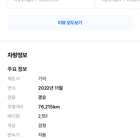
카 렌트 고민없이 강추합니
리뷰 모두보기
차량정보
주요 정보
제조사
기아
연식
2022년 11월
연료
경유
주행거리
76,215km
배기량
2,151
색상
검정
변속기
자동