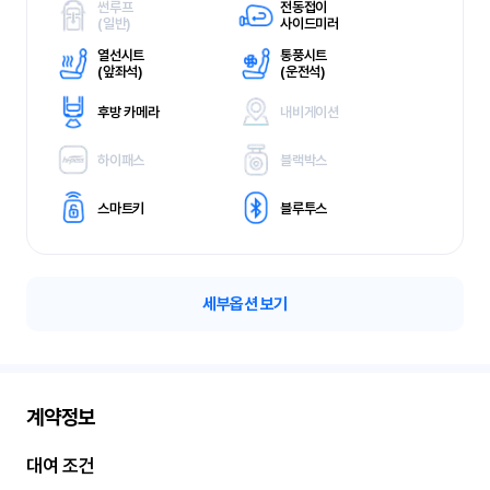
썬루프
전동접이
(
일반)
사이드미러
열선시트
통풍시트
(
앞좌석)
(
운전석)
후방 카메라
내비게이션
하이패스
블랙박스
스마트키
블루투스
세부옵션 보기
계약정보
대여 조건