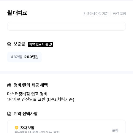
월 대여료
만 26세 이상 기준
VAT 포함
보증금
계약 만료시 환급!
48개월
200
만원
정비/관리 제공 혜택
마스터정비점 입고 정비 

1만키로 엔진오일 교환 (LPG 차량기준)
계약 선택사항
자차 보험
포함
보상한도 내 면책금이 있는 보험