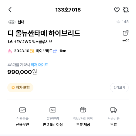
133호7018
148
현대
디 올뉴싼타페 하이브리드
공유
1.6 HEV 2WD 익스클루시브
2023.10
하이브리드
1km
48
개월
계약시
최저 대여료
990,000
원
자차 포함
알아보기
신용등급
운전연령
정비/관리 혜택
탁송비용
신용무관
만 26세 이상
부분 제공
무료