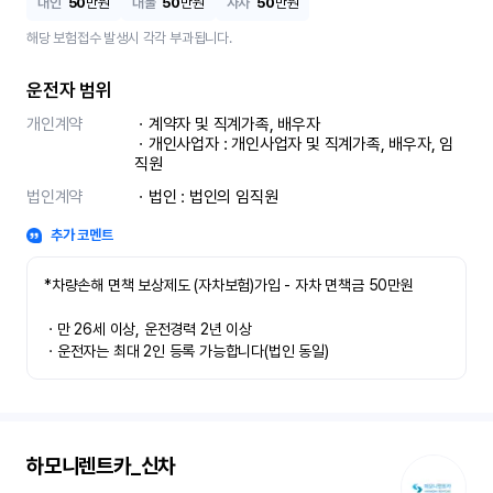
대인
50
만원
대물
50
만원
자차
50
만원
해당 보험접수 발생시 각각 부과됩니다.
운전자 범위
개인계약
ㆍ계약자 및 직계가족, 배우자

ㆍ개인사업자 : 개인사업자 및 직계가족, 배우자, 임
직원
법인계약
ㆍ법인 : 법인의 임직원
추가 코멘트
*차량손해 면책 보상제도 (자차보험)가입 - 자차 면책금 50만원

ㆍ만 26세 이상, 운전경력 2년 이상

ㆍ운전자는 최대 2인 등록 가능합니다(법인 동일)
하모니렌트카_신차