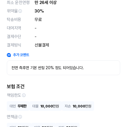
최소 운전연령
만 26세 이상
위약율
30%
탁송비용
무료
대여지역
-
결제수단
-
결제방식
선불결제
추가 코멘트
전면 측후면 기본 썬팅 20% 정도 되어있습니다.
보험 조건
책임한도
대인
무제한
대물
10,000
만원
자손
10,000
만원
면책금