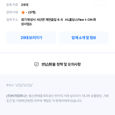
등록 차량
29
대
업체 리뷰
-
(
0
개)
업체 주소
경기 화성시 서신면 재안골길 6-5	 HL홀딩스Flee t-ON 화
성사업소
29
대 보러가기
업체 소개 및 정보
반납/환불 정책 및 유의사항
(주)박차컴퍼니
는 통신판매중개자로서 반카의 거래 당사자가 아니며 상품정보, 거래
조건 및 거래에 관련한 의무와 책임은 각 판매자에게 있습니다.