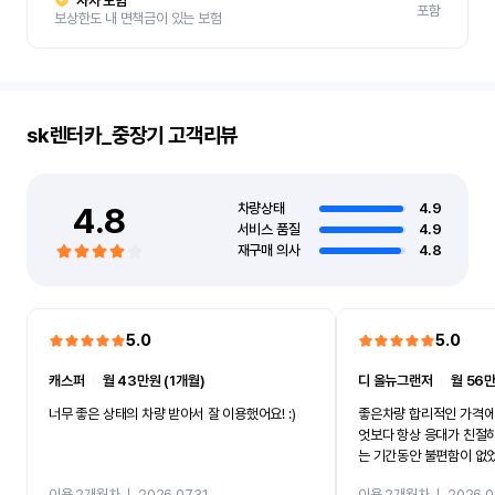
자차 보험
포함
보상한도 내 면책금이 있는 보험
sk렌터카_중장기
고객리뷰
4.8
차량상태
4.9
서비스 품질
4.9
재구매 의사
4.8
5.0
5.0
캐스퍼
ㅣ
월 43만원 (1개월)
디 올뉴그랜저
ㅣ
월 56만
너무 좋은 상태의 차량 받아서 잘 이용했어요! :)
좋은차량 합리적인 가격에
엇보다 항상 응대가 친절
는 기간동안 불편함이 없
까지 진행할만큼 여러가지
이용 2개월차
ㅣ
2026.07.31
이용 2개월차
ㅣ
2026.0