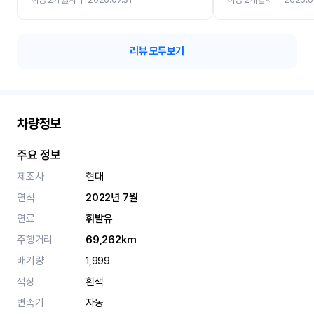
카 렌트 고민없이 강추합니
리뷰 모두보기
차량정보
주요 정보
제조사
현대
연식
2022년 7월
연료
휘발유
주행거리
69,262km
배기량
1,999
색상
흰색
변속기
자동