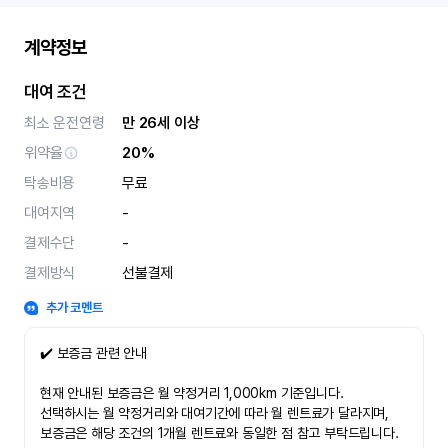
계약정보
대여 조건
최소 운전연령
만 26세 이상
위약율
20%
탁송비용
무료
대여지역
-
결제수단
-
결제방식
선불결제
추가 코멘트
✔️ 보증금 관련 안내
현재 안내된 보증금은 월 약정거리 1,000km 기준입니다.
선택하시는 월 약정거리와 대여기간에 따라 월 렌트료가 달라지며,
보증금은 해당 조건의 1개월 렌트료와 동일한 점 참고 부탁드립니다.