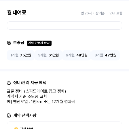
월 대여료
만 26세 이상 기준
VAT 포함
보증금
계약 만료시 환급!
1개월
75
만원
3개월
61
만원
6개월
48
만원
9개월
47
만원
정비/관리 제공 혜택
표준 정비 (스피드메이트 입고 정비)

계약서 기준 소모품 교체

예) 엔진오일 : 1만km 또는 12개월 경과시
계약 선택사항