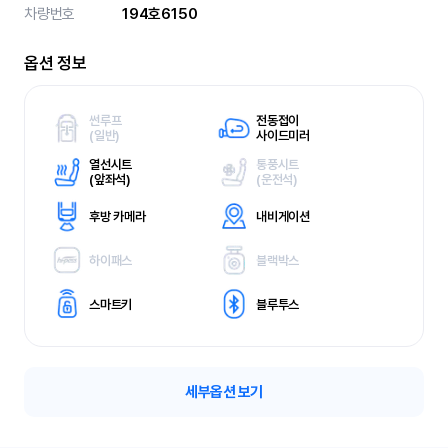
차량번호
194호6150
옵션 정보
썬루프
전동접이
(
일반)
사이드미러
열선시트
통풍시트
(
앞좌석)
(
운전석)
후방 카메라
내비게이션
하이패스
블랙박스
스마트키
블루투스
세부옵션 보기