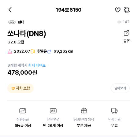
194호6150
147
현대
쏘나타(DN8)
공유
G2.0 모던
2022.07
휘발유
69,262km
9
개월
계약시
최저 대여료
478,000
원
자차 포함
알아보기
신용등급
운전연령
정비/관리 혜택
탁송비용
6등급 이상
만 26세 이상
부분 제공
무료