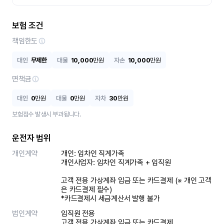
보험 조건
책임한도
대인
무제한
대물
10,000
만원
자손
10,000
만원
면책금
대인
0
만원
대물
0
만원
자차
30
만원
보험접수 발생시 부과됩니다.
운전자 범위
개인계약
개인: 임차인 직계가족 

개인사업자: 임차인 직계가족 + 임직원

고객 전용 가상계좌 입금 또는 카드결제 (※ 개인 고객
은 카드결제 필수)

*카드결제시 세금계산서 발행 불가
법인계약
임직원 전용

고객 전용 가상계좌 입금 또는 카드결제
