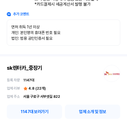
*카드결제시 세금계산서 발행 불가
추가 코멘트
면허 취득 1년 이상

개인: 본인명의 휴대폰 번호 필요

법인: 범용 공인인증서 필요
sk렌터카_중장기
등록 차량
1147
대
업체 리뷰
4.8
(
22
개)
업체 주소
서울 구로구 서부샛길 822
1147
대 보러가기
업체 소개 및 정보