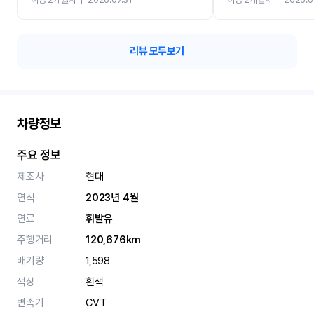
카 렌트 고민없이 강추합니
리뷰 모두보기
차량정보
주요 정보
제조사
현대
연식
2023년 4월
연료
휘발유
주행거리
120,676km
배기량
1,598
색상
흰색
변속기
CVT