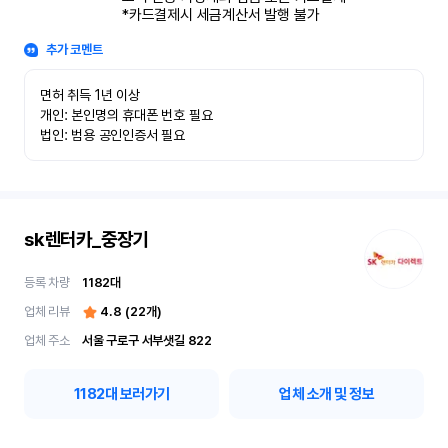
*카드결제시 세금계산서 발행 불가
추가 코멘트
면허 취득 1년 이상

개인: 본인명의 휴대폰 번호 필요

법인: 범용 공인인증서 필요
sk렌터카_중장기
등록 차량
1182
대
업체 리뷰
4.8
(
22
개)
업체 주소
서울 구로구 서부샛길 822
1182
대 보러가기
업체 소개 및 정보