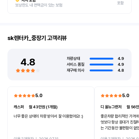
자차 보험
포함
보상한도 내 면책금이 있는 보험
sk렌터카_중장기
고객리뷰
4.8
차량상태
4.9
서비스 품질
4.9
재구매 의사
4.8
5.0
5.0
캐스퍼
ㅣ
월 43만원 (1개월)
디 올뉴그랜저
ㅣ
월 56만
너무 좋은 상태의 차량 받아서 잘 이용했어요! :)
좋은차량 합리적인 가격에
엇보다 항상 응대가 친절
는 기간동안 불편함이 없
까지 진행할만큼 여러가지
이용 2개월차
ㅣ
2026.07.31
이용 2개월차
ㅣ
2026.0