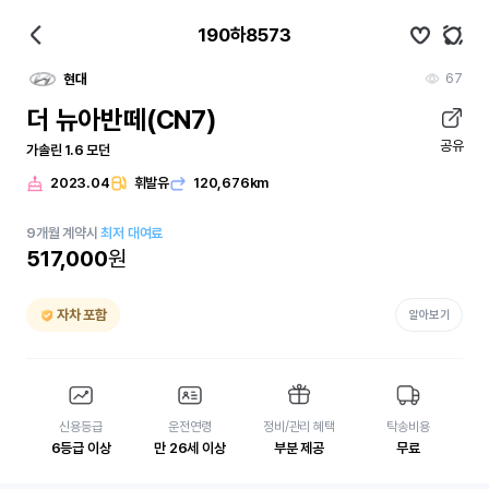
190하8573
67
현대
더 뉴아반떼(CN7)
공유
가솔린 1.6 모던
2023.04
휘발유
120,676km
9
개월
계약시
최저 대여료
517,000
원
자차 포함
알아보기
신용등급
운전연령
정비/관리 혜택
탁송비용
6등급 이상
만 26세 이상
부분 제공
무료