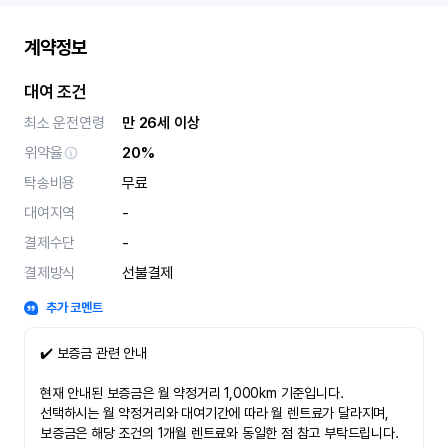
계약정보
대여 조건
최소 운전연령
만 26세 이상
위약율
20%
탁송비용
무료
대여지역
-
결제수단
-
결제방식
선불결제
추가 코멘트
✔️ 보증금 관련 안내
현재 안내된 보증금은 월 약정거리 1,000km 기준입니다.
선택하시는 월 약정거리와 대여기간에 따라 월 렌트료가 달라지며,
보증금은 해당 조건의 1개월 렌트료와 동일한 점 참고 부탁드립니다.