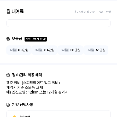
월 대여료
만 26세 이상 기준
VAT 포함
보증금
계약 만료시 환급!
1개월
68
만원
3개월
64
만원
6개월
56
만원
9개월
51
만원
정비/관리 제공 혜택
표준 정비 (스피드메이트 입고 정비)

계약서 기준 소모품 교체

예) 엔진오일 : 1만km 또는 12개월 경과시
계약 선택사항