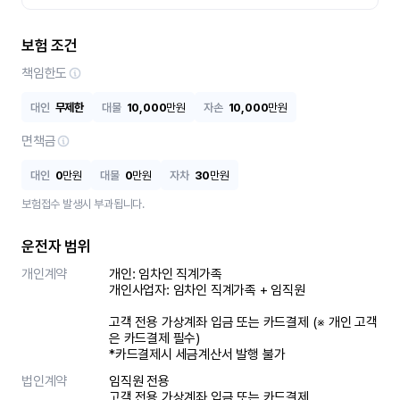
보험 조건
책임한도
대인
무제한
대물
10,000
만원
자손
10,000
만원
면책금
대인
0
만원
대물
0
만원
자차
30
만원
보험접수 발생시 부과됩니다.
운전자 범위
개인계약
개인: 임차인 직계가족 

개인사업자: 임차인 직계가족 + 임직원

고객 전용 가상계좌 입금 또는 카드결제 (※ 개인 고객
은 카드결제 필수)

*카드결제시 세금계산서 발행 불가
법인계약
임직원 전용

고객 전용 가상계좌 입금 또는 카드결제
