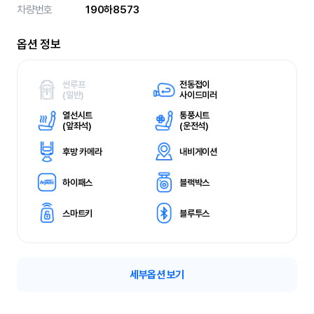
차량번호
190하8573
옵션 정보
썬루프
전동접이
(
일반)
사이드미러
열선시트
통풍시트
(
앞좌석)
(
운전석)
후방 카메라
내비게이션
하이패스
블랙박스
스마트키
블루투스
세부옵션 보기