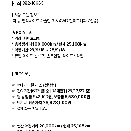
[리스] 382서6665
​[ 차량 모델 정보 ]
더 뉴 팰리세이드 가솔린 3.8 4WD 캘리그래피(7인승)
★POINT★   
* 외장: 화이트크림
* 총약정거리 100,000km / 현재 25,108km
*
​ 약정기간 23/9/18 ~ 28/9/18
*
​ 
듀얼 와이드 선루프, 빌트인캠, 라이프스타일
  -------------------------------------------------------
[ 계약정보 ]
☞ 현대캐피탈 리스
 (선택형)
☞ 잔여기간[60개월]중 [34
개월] (25/12/2기준)
☞ 월 납입금 948,100
원, 보증금 5,580,000원
☞ 만기시 
잔존가치 26,928,000원
☞ 결제일은 매월 15일
☞ 
연간 약정거리 20,000km / 현재 25,108km