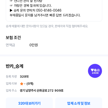
☞ 컨디션 관리 잘 된차량
☞ 차량은 경북 칠곡에 있습니다.
▶ 승계 문의 연락처 050-8146-0046
부재중일시 문자를 남겨주시면 빠른 답변 드리겠습니다.
승계 매물에 대한 문의사항이 있으실 경우, 판매자와 직접 협의해주세요.
보험 조건
면책금
0만원
반카_승계
등록 차량
320
대
업체 리뷰
-
(
0
개)
업체 주소
경기 남양주시 순화궁로 272	909호
320
대 보러가기
업체 소개 및 정보