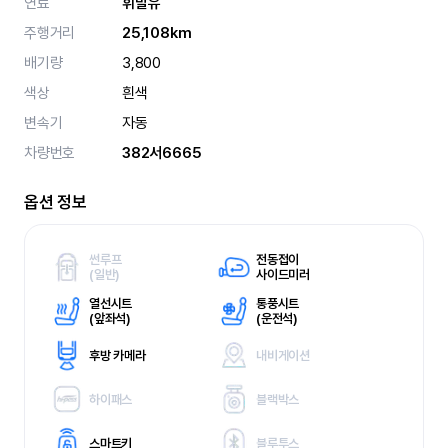
연료
휘발유
주행거리
25,108km
배기량
3,800
색상
흰색
변속기
자동
차량번호
382서6665
옵션 정보
썬루프
전동접이
(
일반)
사이드미러
열선시트
통풍시트
(
앞좌석)
(
운전석)
후방 카메라
내비게이션
하이패스
블랙박스
스마트키
블루투스