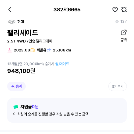
382서6665
137
현대
팰리세이드
공유
2.5T 4WD 7인승 캘리그래피
2023.09
휘발유
25,108km
12
개월
(연 20,000km)
승계시
월 대여료
948,100
원
승계
알아보기
지원금
0
원
이 차량의 승계를 진행할 경우 지원 받을 수 있는 금액