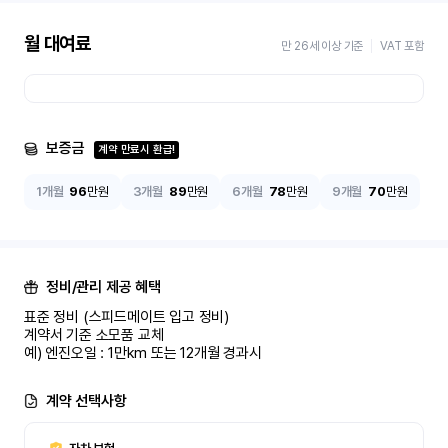
월 대여료
만 26세 이상 기준
VAT 포함
보증금
계약 만료시 환급!
1개월
96
만원
3개월
89
만원
6개월
78
만원
9개월
70
만원
정비/관리 제공 혜택
표준 정비 (스피드메이트 입고 정비)

계약서 기준 소모품 교체

예) 엔진오일 : 1만km 또는 12개월 경과시
계약 선택사항