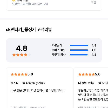
자차 보험
포함
보상한도 내 면책금이 있는 보험
sk렌터카_중장기
고객리뷰
4.8
차량상태
4.9
서비스 품질
4.9
재구매 의사
4.8
5.0
5.0
캐스퍼
ㅣ
월 43만원 (1개월)
디 올뉴그랜저
ㅣ
월 56만
너무 좋은 상태의 차량 받아서 잘 이용했어요! :)
좋은차량 합리적인 가격에
엇보다 항상 응대가 친절
는 기간동안 불편함이 없
까지 진행할만큼 여러가지
이용 2개월차
ㅣ
2026.07.31
이용 2개월차
ㅣ
2026.0