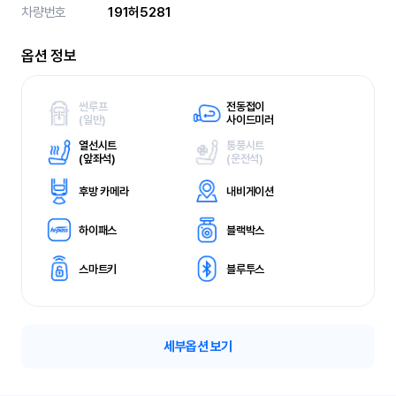
차량번호
191허5281
옵션 정보
썬루프
전동접이
(
일반)
사이드미러
열선시트
통풍시트
(
앞좌석)
(
운전석)
후방 카메라
내비게이션
하이패스
블랙박스
스마트키
블루투스
세부옵션 보기