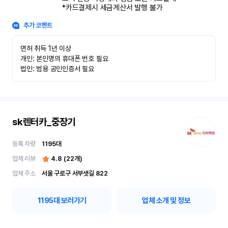
*카드결제시 세금계산서 발행 불가
추가 코멘트
면허 취득 1년 이상

개인: 본인명의 휴대폰 번호 필요

법인: 범용 공인인증서 필요
sk렌터카_중장기
등록 차량
1195
대
업체 리뷰
4.8
(
22
개)
업체 주소
서울 구로구 서부샛길 822
1195
대 보러가기
업체 소개 및 정보