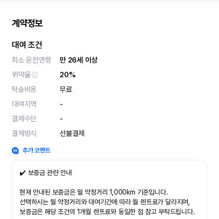
계약정보
대여 조건
최소 운전연령
만 26세 이상
위약율
20%
탁송비용
무료
대여지역
-
결제수단
-
결제방식
선불결제
추가 코멘트
✔️ 보증금 관련 안내
현재 안내된 보증금은 월 약정거리 1,000km 기준입니다.
선택하시는 월 약정거리와 대여기간에 따라 월 렌트료가 달라지며,
보증금은 해당 조건의 1개월 렌트료와 동일한 점 참고 부탁드립니다.