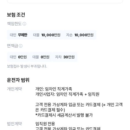
보험 조건
책임한도
대인
무제한
대물
10,000
만원
자손
10,000
만원
면책금
대인
0
만원
대물
0
만원
자차
30
만원
보험접수 발생시 부과됩니다.
운전자 범위
개인계약
개인: 임차인 직계가족 

개인사업자: 임차인 직계가족 + 임직원

고객 전용 가상계좌 입금 또는 카드결제 (※ 개인 고객
은 카드결제 필수)

*카드결제시 세금계산서 발행 불가
법인계약
임직원 전용

고객 전용 가상계좌 입금 또는 카드결제
