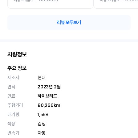
카 렌트 고민없이 강추합니
리뷰 모두보기
차량정보
주요 정보
제조사
현대
연식
2023년 2월
연료
하이브리드
주행거리
90,266km
배기량
1,598
색상
검정
변속기
자동