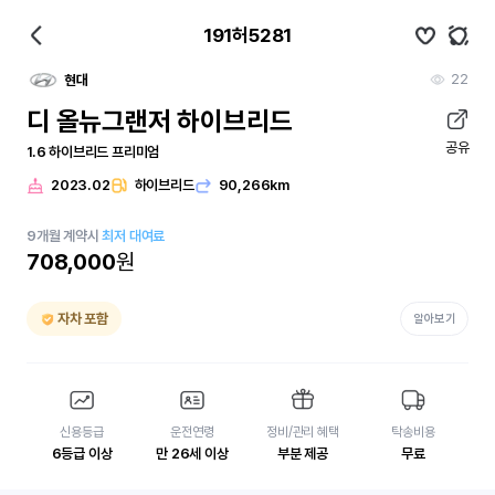
191허5281
22
현대
디 올뉴그랜저 하이브리드
공유
1.6 하이브리드 프리미엄
2023.02
하이브리드
90,266km
9
개월
계약시
최저 대여료
708,000
원
자차 포함
알아보기
신용등급
운전연령
정비/관리 혜택
탁송비용
6등급 이상
만 26세 이상
부분 제공
무료