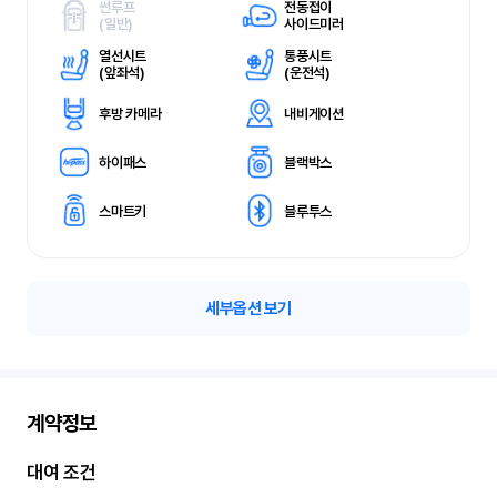
썬루프
전동접이
(
일반)
사이드미러
열선시트
통풍시트
(
앞좌석)
(
운전석)
후방 카메라
내비게이션
하이패스
블랙박스
스마트키
블루투스
세부옵션 보기
계약정보
대여 조건