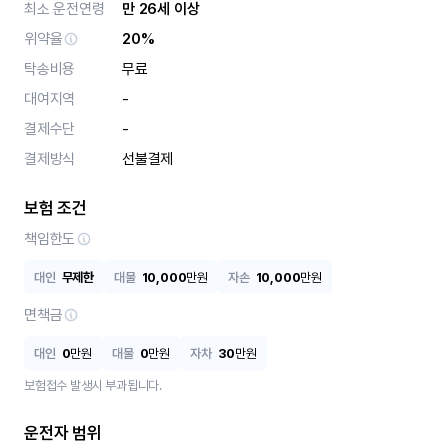
최소 운전연령
만 26세 이상
위약율
20%
탁송비용
무료
대여지역
-
결제수단
-
결제방식
선불결제
보험 조건
책임한도
대인
무제한
대물
10,000
만원
자손
10,000
만원
면책금
대인
0
만원
대물
0
만원
자차
30
만원
보험접수 발생시 부과됩니다.
운전자 범위