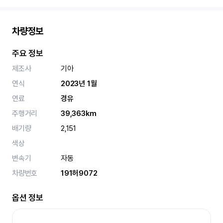
차량정보
주요 정보
제조사
기아
연식
2023년 1월
연료
경유
주행거리
39,363km
배기량
2,151
색상
변속기
자동
차량번호
191허9072
옵션 정보