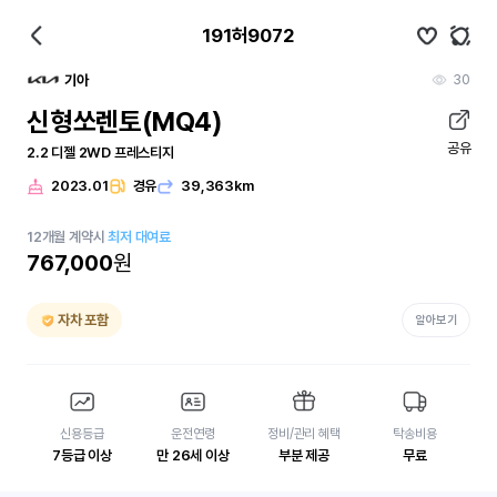
191허9072
30
기아
신형쏘렌토(MQ4)
공유
2.2 디젤 2WD 프레스티지
2023.01
경유
39,363km
12
개월
계약시
최저 대여료
767,000
원
자차 포함
알아보기
신용등급
운전연령
정비/관리 혜택
탁송비용
7등급 이상
만 26세 이상
부분 제공
무료