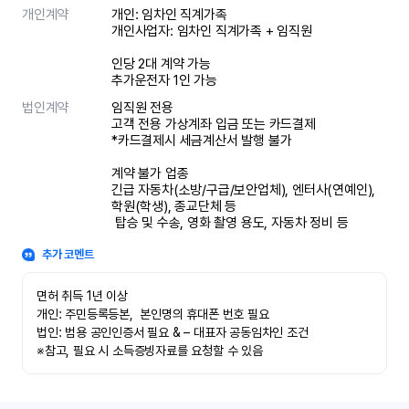
개인계약
개인: 임차인 직계가족 

개인사업자: 임차인 직계가족 + 임직원

인당 2대 계약 가능

추가운전자 1인 가능
법인계약
임직원 전용

고객 전용 가상계좌 입금 또는 카드결제

*카드결제시 세금계산서 발행 불가

계약 불가 업종

긴급 자동차(소방/구급/보안업체), 엔터사(연예인), 
학원(학생), 종교단체 등

 탑승 및 수송, 영화 촬영 용도, 자동차 정비 등
추가 코멘트
면허 취득 1년 이상

개인: 주민등록등본,  본인명의 휴대폰 번호 필요

법인: 범용 공인인증서 필요 & – 대표자 공동임차인 조건

※참고, 필요 시 소득증빙자료를 요청할 수 있음