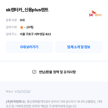
sk렌터카_신용plus렌트
등록 차량
0
대
업체 리뷰
-
(
0
개)
업체 주소
서울 구로구 서부샛길 822
0
대 보러가기
업체 소개 및 정보
반납/환불 정책 및 유의사항
(주)박차컴퍼니
는 통신판매중개자로서 반카의 거래 당사자가 아니며 상품정보, 거래
조건 및 거래에 관련한 의무와 책임은 각 판매자에게 있습니다.