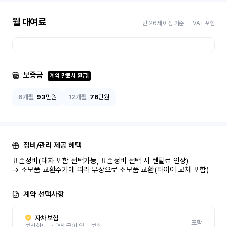
월 대여료
만 26세 이상 기준
VAT 포함
보증금
계약 만료시 환급!
6개월
93
만원
12개월
76
만원
정비/관리 제공 혜택
표준정비(대차 포함 선택가능, 표준정비 선택 시 렌탈료 인상)

→ 소모품 교환주기에 따라 무상으로 소모품 교환(타이어 교체 포함)
계약 선택사항
자차 보험
포함
보상한도 내 면책금이 있는 보험