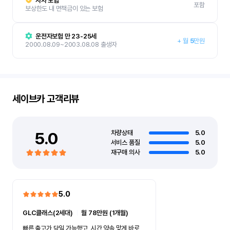
자차 보험
포함
보상한도 내 면책금이 있는 보험
운전자보험 만 23-25세
+
월
5
만원
2000.08.09~2003.08.08 출생자
세이브카
고객리뷰
5.0
차량상태
5.0
서비스 품질
5.0
재구매 의사
5.0
5.0
GLC클래스(2세대)
ㅣ
월 78만원 (1개월)
빠른 출고가 당일 가능했고, 시간 약속 맞게 바로