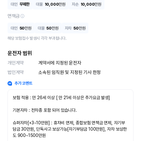
대인
무제한
대물
10,000
만원
자손
10,000
만원
면책금
대인
50
만원
대물
50
만원
자차
50
만원
해당 보험접수 발생시 각각 부과됩니다.
운전자 범위
개인계약
계약서에 지정된 운전자
법인계약
소속된 임직원 및 지정된 기사 한정
추가 코멘트
보험 적용 : 만 26세 이상 [ 만 21세 이상은 추가요금 발생]

기본자차 : 전차종 포함 되어 있습니다.

슈퍼자차[+3~10만원] : 휴차비 면제, 종합보험 면책금 면제, 자기부
담금 30만원, 단독사고 보상가능[자기부담금 100만원], 자차 보상한
도 900~1500만원
