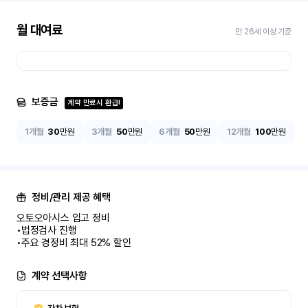
월 대여료
만 26세 이상 기준
보증금
계약 만료시 환급!
1개월
30
만원
3개월
50
만원
6개월
50
만원
12개월
100
만원
정비/관리 제공 혜택
오토오아시스 입고 정비

•법정검사 진행

•주요 경정비 최대 52% 할인
계약 선택사항