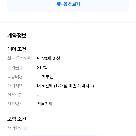
세부옵션 보기
계약정보
대여 조건
최소 운전연령
만 23세 이상
위약율
30%
탁송비용
고객 부담
대여지역
내륙전체 (12개월 미만 계약시 -)
결제수단
-
결제방식
선불결제
보험 조건
책임한도