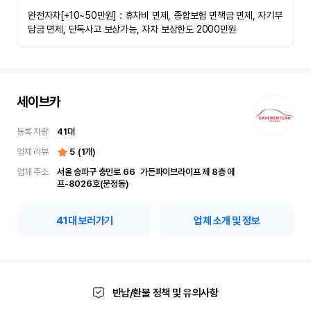
완전자차[+10~50만원] : 휴차비 면제, 종합보험 면책금 면제, 자기부
담금 면제, 단독사고 보상가능, 자차 보상한도 2000만원
세이브카
등록 차량
41
대
업체 리뷰
5
(
1
개)
업체 주소
서울 송파구 충민로 66	가든파이브라이프 제 8층 에
프-8026호(문정동)
41
대 보러가기
업체 소개 및 정보
반납/환불 정책 및 유의사항