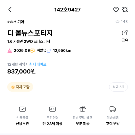
142호9427
148
기아
디 올뉴스포티지
공유
1.6 가솔린 2WD 프레스티지
2025.09
휘발유
12,550km
12
개월
계약시
최저 대여료
837,000
원
자차 포함
알아보기
신용등급
운전연령
정비/관리 혜택
탁송비용
신용무관
만 23세 이상
부분 제공
고객 부담