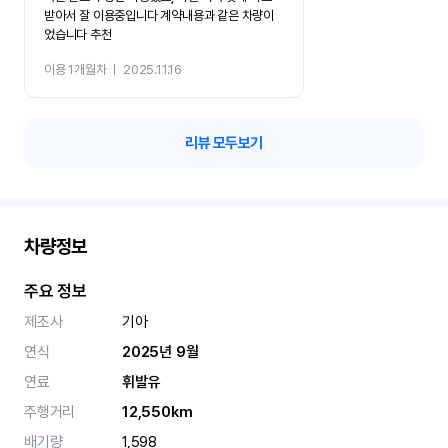
받아서 잘 이용중입니다 계약내용과 같은 차량이
었습니다 추천
이용 1개월차
ㅣ
2025.11.16
리뷰 모두보기
차량정보
주요 정보
제조사
기아
연식
2025년 9월
연료
휘발유
주행거리
12,550km
배기량
1,598