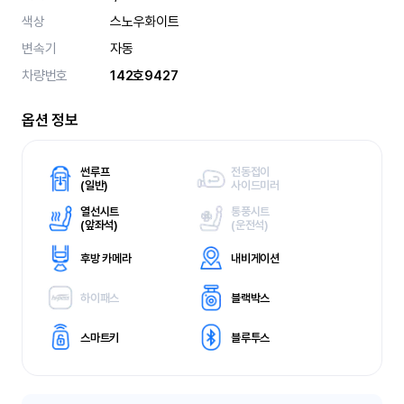
색상
스노우화이트
변속기
자동
차량번호
142호9427
옵션 정보
썬루프
전동접이
(
일반)
사이드미러
열선시트
통풍시트
(
앞좌석)
(
운전석)
후방 카메라
내비게이션
하이패스
블랙박스
스마트키
블루투스