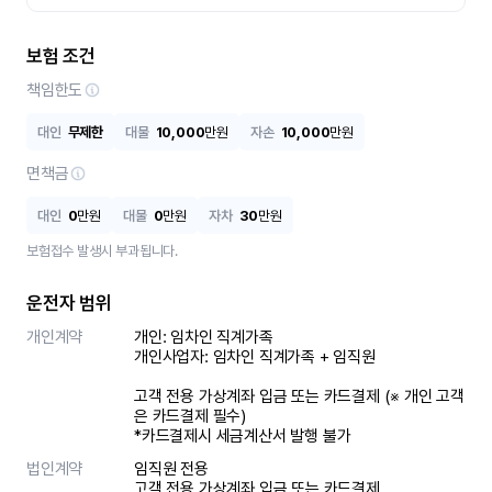
보험 조건
책임한도
대인
무제한
대물
10,000
만원
자손
10,000
만원
면책금
대인
0
만원
대물
0
만원
자차
30
만원
보험접수 발생시 부과됩니다.
운전자 범위
개인계약
개인: 임차인 직계가족 

개인사업자: 임차인 직계가족 + 임직원

고객 전용 가상계좌 입금 또는 카드결제 (※ 개인 고객
은 카드결제 필수)

*카드결제시 세금계산서 발행 불가
법인계약
임직원 전용

고객 전용 가상계좌 입금 또는 카드결제
