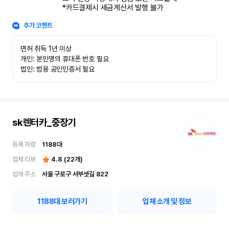
*카드결제시 세금계산서 발행 불가
추가 코멘트
면허 취득 1년 이상

개인: 본인명의 휴대폰 번호 필요

법인: 범용 공인인증서 필요
sk렌터카_중장기
등록 차량
1188
대
업체 리뷰
4.8
(
22
개)
업체 주소
서울 구로구 서부샛길 822
1188
대 보러가기
업체 소개 및 정보