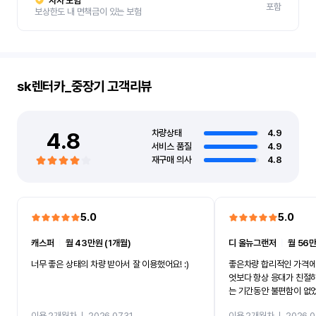
자차 보험
포함
보상한도 내 면책금이 있는 보험
sk렌터카_중장기
고객리뷰
4.8
차량상태
4.9
서비스 품질
4.9
재구매 의사
4.8
5.0
5.0
캐스퍼
ㅣ
월 43만원 (1개월)
디 올뉴그랜저
ㅣ
월 56만
너무 좋은 상태의 차량 받아서 잘 이용했어요! :)
좋은차량 합리적인 가격에
엇보다 항상 응대가 친절
는 기간동안 불편함이 없
까지 진행할만큼 여러가지
이용 2개월차
ㅣ
2026.07.31
이용 2개월차
ㅣ
2026.0