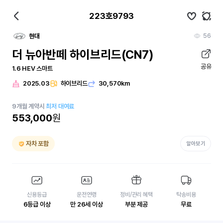
223호9793
56
현대
더 뉴아반떼 하이브리드(CN7)
공유
1.6 HEV 스마트
2025.03
하이브리드
30,570km
9
개월
계약시
최저 대여료
553,000
원
자차 포함
알아보기
신용등급
운전연령
정비/관리 혜택
탁송비용
6등급 이상
만 26세 이상
부분 제공
무료