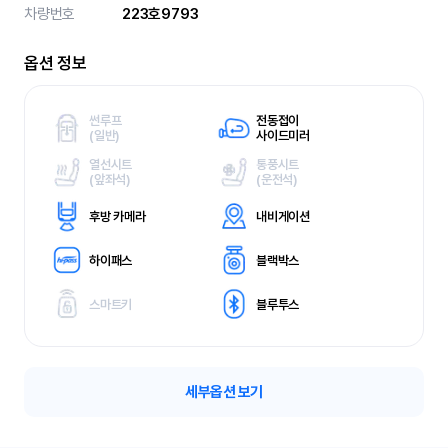
차량번호
223호9793
옵션 정보
썬루프
전동접이
(
일반)
사이드미러
열선시트
통풍시트
(
앞좌석)
(
운전석)
후방 카메라
내비게이션
하이패스
블랙박스
스마트키
블루투스
세부옵션 보기