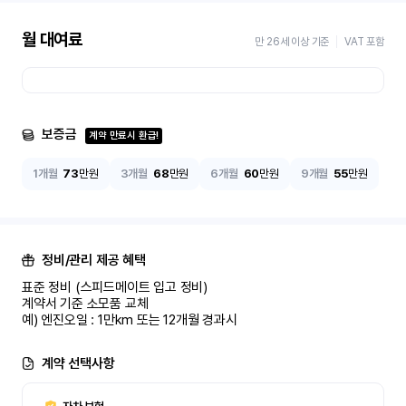
월 대여료
만 26세 이상 기준
VAT 포함
보증금
계약 만료시 환급!
1개월
73
만원
3개월
68
만원
6개월
60
만원
9개월
55
만원
정비/관리 제공 혜택
표준 정비 (스피드메이트 입고 정비)

계약서 기준 소모품 교체

예) 엔진오일 : 1만km 또는 12개월 경과시
계약 선택사항