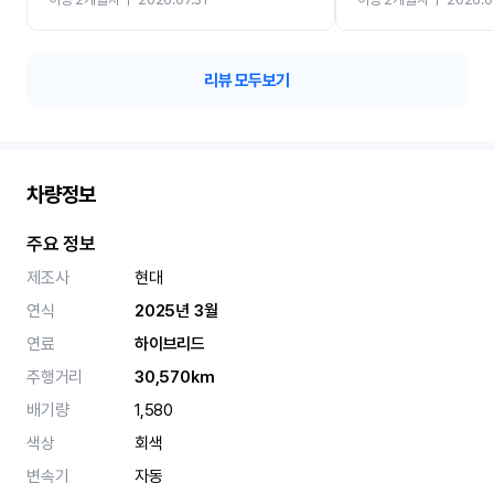
카 렌트 고민없이 강추합니
리뷰 모두보기
차량정보
주요 정보
제조사
현대
연식
2025년 3월
연료
하이브리드
주행거리
30,570km
배기량
1,580
색상
회색
변속기
자동