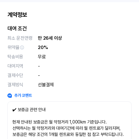
계약정보
대여 조건
최소 운전연령
만 26세 이상
위약율
20%
탁송비용
무료
대여지역
-
결제수단
-
결제방식
선불결제
추가 코멘트
✔️ 보증금 관련 안내
현재 안내된 보증금은 월 약정거리 1,000km 기준입니다.
선택하시는 월 약정거리와 대여기간에 따라 월 렌트료가 달라지며,
보증금은 해당 조건의 1개월 렌트료와 동일한 점 참고 부탁드립니다.