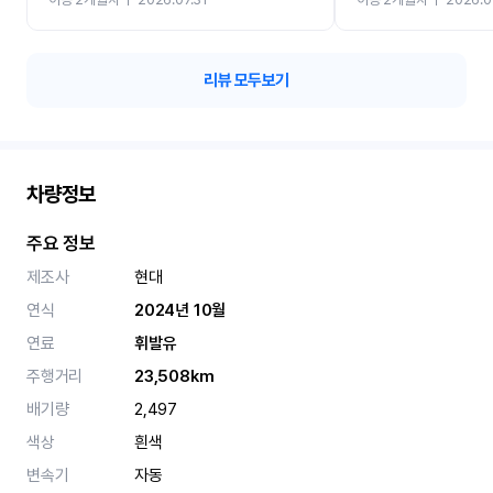
카 렌트 고민없이 강추합니
리뷰 모두보기
차량정보
주요 정보
제조사
현대
연식
2024년 10월
연료
휘발유
주행거리
23,508km
배기량
2,497
색상
흰색
변속기
자동