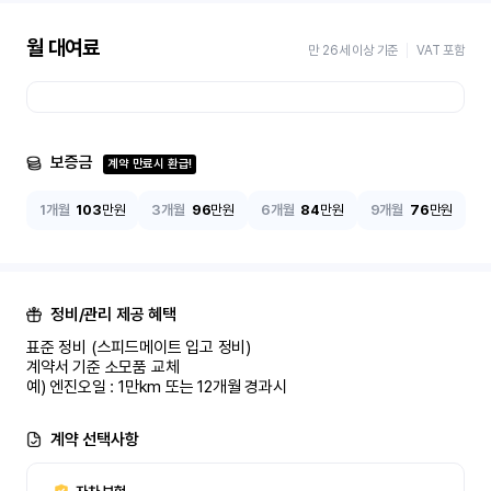
월 대여료
만 26세 이상 기준
VAT 포함
보증금
계약 만료시 환급!
1개월
103
만원
3개월
96
만원
6개월
84
만원
9개월
76
만원
정비/관리 제공 혜택
표준 정비 (스피드메이트 입고 정비)

계약서 기준 소모품 교체

예) 엔진오일 : 1만km 또는 12개월 경과시
계약 선택사항