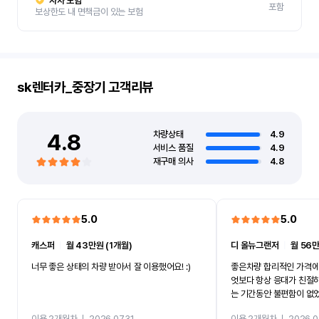
자차 보험
포함
보상한도 내 면책금이 있는 보험
sk렌터카_중장기
고객리뷰
4.8
차량상태
4.9
서비스 품질
4.9
재구매 의사
4.8
5.0
5.0
캐스퍼
ㅣ
월 43만원 (1개월)
디 올뉴그랜저
ㅣ
월 56만
너무 좋은 상태의 차량 받아서 잘 이용했어요! :)
좋은차량 합리적인 가격에
엇보다 항상 응대가 친절
는 기간동안 불편함이 없
까지 진행할만큼 여러가지
이용 2개월차
ㅣ
2026.07.31
이용 2개월차
ㅣ
2026.0