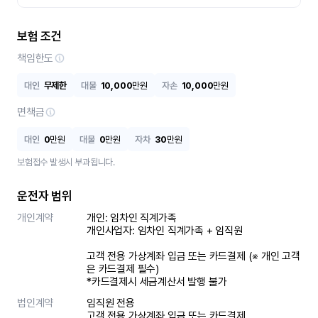
보험 조건
책임한도
대인
무제한
대물
10,000
만원
자손
10,000
만원
면책금
대인
0
만원
대물
0
만원
자차
30
만원
보험접수 발생시 부과됩니다.
운전자 범위
개인계약
개인: 임차인 직계가족 

개인사업자: 임차인 직계가족 + 임직원

고객 전용 가상계좌 입금 또는 카드결제 (※ 개인 고객
은 카드결제 필수)

*카드결제시 세금계산서 발행 불가
법인계약
임직원 전용

고객 전용 가상계좌 입금 또는 카드결제
