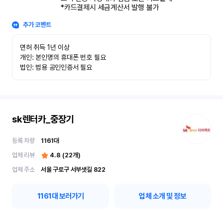
*카드결제시 세금계산서 발행 불가
추가 코멘트
면허 취득 1년 이상

개인: 본인명의 휴대폰 번호 필요

법인: 범용 공인인증서 필요
sk렌터카_중장기
등록 차량
1161
대
업체 리뷰
4.8
(
22
개)
업체 주소
서울 구로구 서부샛길 822
1161
대 보러가기
업체 소개 및 정보