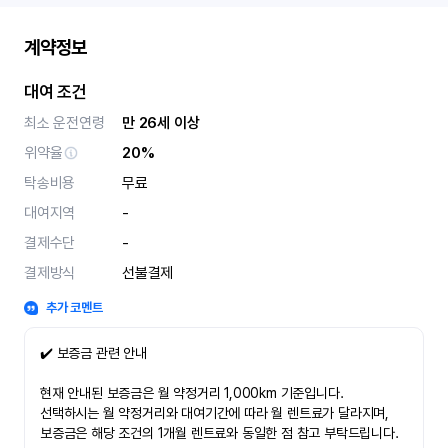
계약정보
대여 조건
최소 운전연령
만 26세 이상
위약율
20%
탁송비용
무료
대여지역
-
결제수단
-
결제방식
선불결제
추가 코멘트
✔️ 보증금 관련 안내
현재 안내된 보증금은 월 약정거리 1,000km 기준입니다.
선택하시는 월 약정거리와 대여기간에 따라 월 렌트료가 달라지며,
보증금은 해당 조건의 1개월 렌트료와 동일한 점 참고 부탁드립니다.