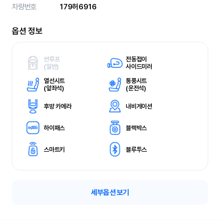
차량번호
179허6916
옵션 정보
썬루프
전동접이
(
일반)
사이드미러
열선시트
통풍시트
(
앞좌석)
(
운전석)
후방 카메라
내비게이션
하이패스
블랙박스
스마트키
블루투스
세부옵션 보기