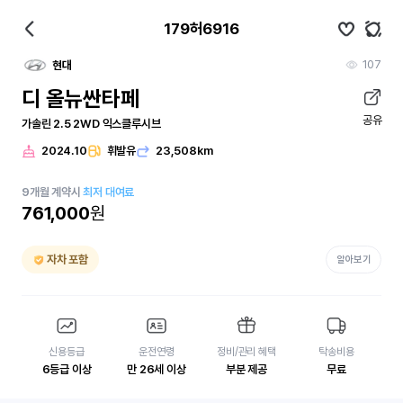
179허6916
107
현대
디 올뉴싼타페
공유
가솔린 2.5 2WD 익스클루시브
2024.10
휘발유
23,508km
9
개월
계약시
최저 대여료
761,000
원
자차 포함
알아보기
신용등급
운전연령
정비/관리 혜택
탁송비용
6등급 이상
만 26세 이상
부분 제공
무료