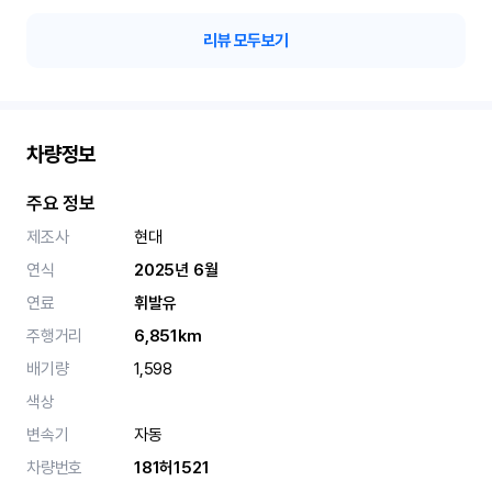
리뷰 모두보기
차량정보
주요 정보
제조사
현대
연식
2025년 6월
연료
휘발유
주행거리
6,851km
배기량
1,598
색상
변속기
자동
차량번호
181허1521