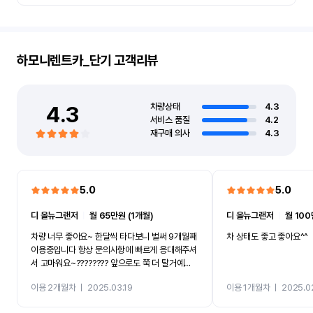
하모니렌트카_단기
고객리뷰
4.3
차량상태
4.3
서비스 품질
4.2
재구매 의사
4.3
5.0
5.0
디 올뉴그랜저
ㅣ
월 65만원 (1개월)
디 올뉴그랜저
ㅣ
월 100
차량 너무 좋아요~ 한달씩 타다보니 벌써 9개월째
차 상태도 좋고 좋아요^^
이용중입니다 항상 문의사항에 빠르게 응대해주셔
서 고마워요~???????? 앞으로도 쭉 더 탈거예
요????
이용 2개월차
ㅣ
2025.03.19
이용 1개월차
ㅣ
2025.0