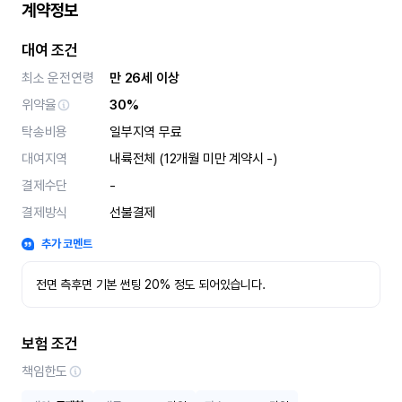
계약정보
대여 조건
최소 운전연령
만 26세 이상
위약율
30%
탁송비용
일부지역 무료
대여지역
내륙전체 (12개월 미만 계약시 -)
결제수단
-
결제방식
선불결제
추가 코멘트
전면 측후면 기본 썬팅 20% 정도 되어있습니다.
보험 조건
책임한도