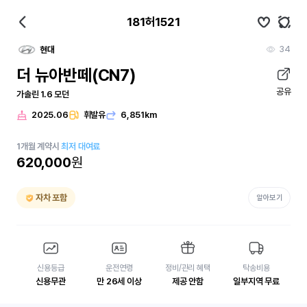
181허1521
34
현대
더 뉴아반떼(CN7)
공유
가솔린 1.6 모던
2025.06
휘발유
6,851km
1
개월
계약시
최저 대여료
620,000
원
자차 포함
알아보기
신용등급
운전연령
정비/관리 혜택
탁송비용
신용무관
만 26세 이상
제공 안함
일부지역 무료