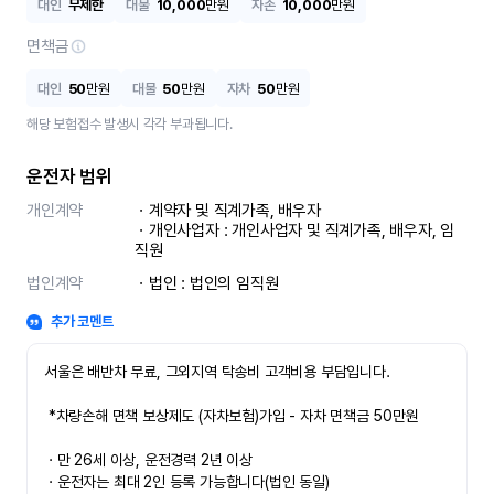
대인
무제한
대물
10,000
만원
자손
10,000
만원
면책금
대인
50
만원
대물
50
만원
자차
50
만원
해당 보험접수 발생시 각각 부과됩니다.
운전자 범위
개인계약
ㆍ계약자 및 직계가족, 배우자

ㆍ개인사업자 : 개인사업자 및 직계가족, 배우자, 임
직원
법인계약
ㆍ법인 : 법인의 임직원
추가 코멘트
서울은 배반차 무료, 그외지역 탁송비 고객비용 부담입니다.

 *차량손해 면책 보상제도 (자차보험)가입 - 자차 면책금 50만원

ㆍ만 26세 이상, 운전경력 2년 이상

ㆍ운전자는 최대 2인 등록 가능합니다(법인 동일)