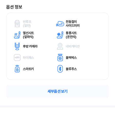
옵션 정보
썬루프
전동접이
(
일반)
사이드미러
열선시트
통풍시트
(
앞좌석)
(
운전석)
후방 카메라
내비게이션
하이패스
블랙박스
스마트키
블루투스
세부옵션 보기