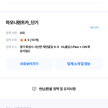
하모니렌트카_단기
등록 차량
0
대
업체 리뷰
4.3
(
10
개)
업체 주소
경기 화성시 서신면 재안골길 6-5	 HL홀딩스Flee t-ON 화
성사업소
0
대 보러가기
업체 소개 및 정보
반납/환불 정책 및 유의사항