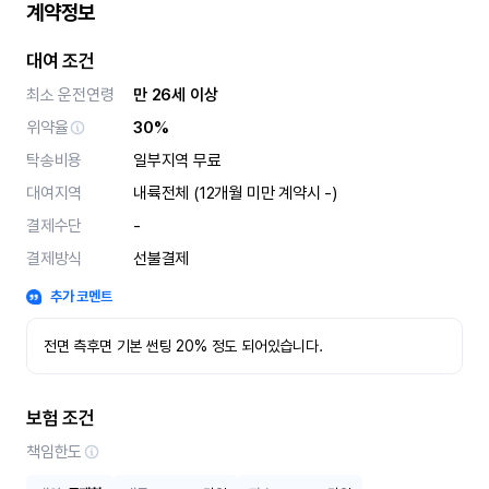
계약정보
대여 조건
최소 운전연령
만 26세 이상
위약율
30%
탁송비용
일부지역 무료
대여지역
내륙전체 (12개월 미만 계약시 -)
결제수단
-
결제방식
선불결제
추가 코멘트
전면 측후면 기본 썬팅 20% 정도 되어있습니다.
보험 조건
책임한도