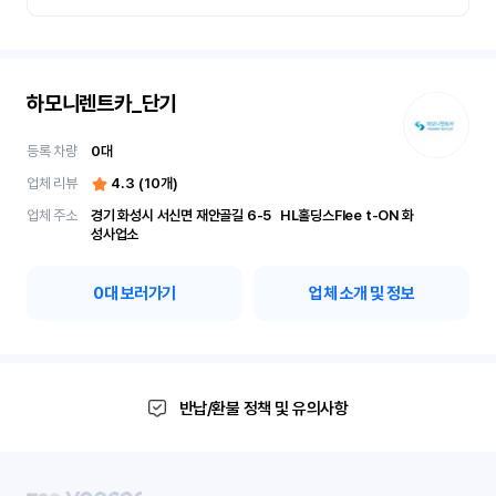
하모니렌트카_단기
등록 차량
0
대
업체 리뷰
4.3
(
10
개)
업체 주소
경기 화성시 서신면 재안골길 6-5	 HL홀딩스Flee t-ON 화
성사업소
0
대 보러가기
업체 소개 및 정보
반납/환불 정책 및 유의사항