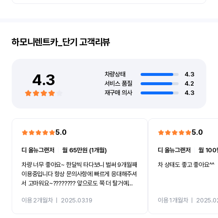
하모니렌트카_단기
고객리뷰
4.3
차량상태
4.3
서비스 품질
4.2
재구매 의사
4.3
5.0
5.0
디 올뉴그랜저
ㅣ
월 65만원 (1개월)
디 올뉴그랜저
ㅣ
월 100
차량 너무 좋아요~ 한달씩 타다보니 벌써 9개월째
차 상태도 좋고 좋아요^^
이용중입니다 항상 문의사항에 빠르게 응대해주셔
서 고마워요~???????? 앞으로도 쭉 더 탈거예
요????
이용 2개월차
ㅣ
2025.03.19
이용 1개월차
ㅣ
2025.0