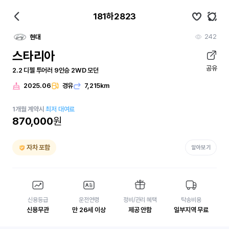
181하2823
242
현대
스타리아
공유
2.2 디젤 투어러 9인승 2WD 모던
2025.06
경유
7,215km
1
개월
계약시
최저 대여료
870,000
원
자차 포함
알아보기
신용등급
운전연령
정비/관리 혜택
탁송비용
신용무관
만 26세 이상
제공 안함
일부지역 무료