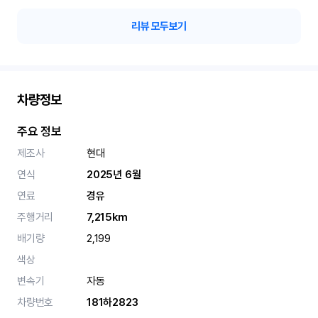
리뷰 모두보기
차량정보
주요 정보
제조사
현대
연식
2025년 6월
연료
경유
주행거리
7,215km
배기량
2,199
색상
변속기
자동
차량번호
181하2823