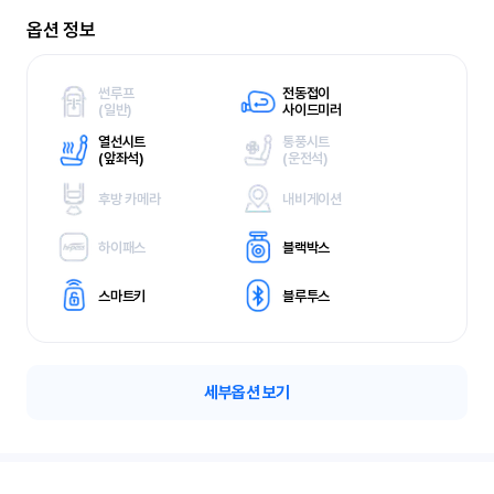
옵션 정보
썬루프
전동접이
(
일반)
사이드미러
열선시트
통풍시트
(
앞좌석)
(
운전석)
후방 카메라
내비게이션
하이패스
블랙박스
스마트키
블루투스
세부옵션 보기