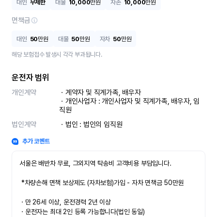
대인
무제한
대물
10,000
만원
자손
10,000
만원
면책금
대인
50
만원
대물
50
만원
자차
50
만원
해당 보험접수 발생시 각각 부과됩니다.
운전자 범위
개인계약
ㆍ계약자 및 직계가족, 배우자

ㆍ개인사업자 : 개인사업자 및 직계가족, 배우자, 임
직원
법인계약
ㆍ법인 : 법인의 임직원
추가 코멘트
서울은 배반차 무료, 그외지역 탁송비 고객비용 부담입니다.

 *차량손해 면책 보상제도 (자차보험)가입 - 자차 면책금 50만원

ㆍ만 26세 이상, 운전경력 2년 이상

ㆍ운전자는 최대 2인 등록 가능합니다(법인 동일)