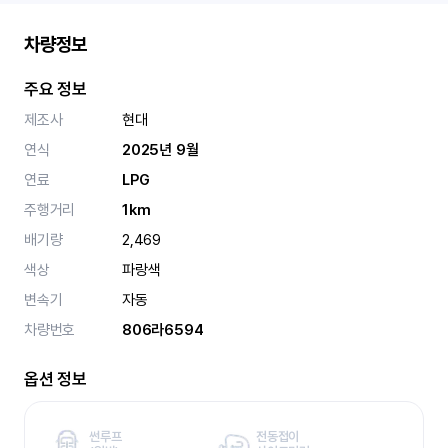
차량정보
주요 정보
제조사
현대
연식
2025년 9월
연료
LPG
주행거리
1km
배기량
2,469
색상
파랑색
변속기
자동
차량번호
806라6594
옵션 정보
썬루프
전동접이