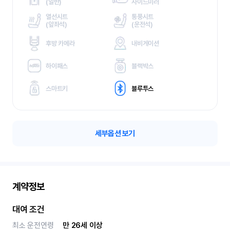
(
일반)
사이드미러
열선시트
통풍시트
(
앞좌석)
(
운전석)
후방 카메라
내비게이션
하이패스
블랙박스
스마트키
블루투스
세부옵션 보기
계약정보
대여 조건
최소 운전연령
만 26세 이상