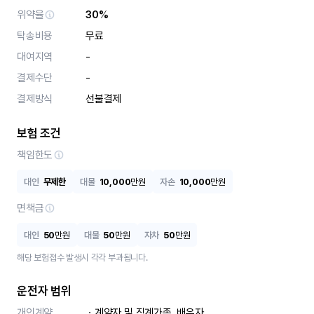
위약율
30%
탁송비용
무료
대여지역
-
결제수단
-
결제방식
선불결제
보험 조건
책임한도
대인
무제한
대물
10,000
만원
자손
10,000
만원
면책금
대인
50
만원
대물
50
만원
자차
50
만원
해당 보험접수 발생시 각각 부과됩니다.
운전자 범위
개인계약
ㆍ계약자 및 직계가족, 배우자
