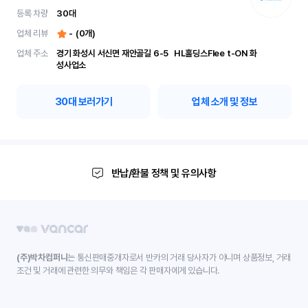
등록 차량
30
대
업체 리뷰
-
(
0
개)
업체 주소
경기 화성시 서신면 재안골길 6-5	 HL홀딩스Flee t-ON 화
성사업소
30
대 보러가기
업체 소개 및 정보
반납/환불 정책 및 유의사항
(주)박차컴퍼니
는 통신판매중개자로서 반카의 거래 당사자가 아니며 상품정보, 거래
조건 및 거래에 관련한 의무와 책임은 각 판매자에게 있습니다.