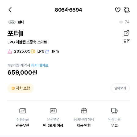
806라6594
74
현대
포터II
공유
LPG 더블캡 초장축 스마트
2025.09
LPG
1km
48
개월
계약시
최저 대여료
659,000
원
자차 포함
알아보기
신용등급
운전연령
정비/관리 혜택
탁송비용
신용무관
만 26세 이상
제공 안함
무료