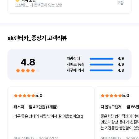
자차 보험
포함
보상한도 내 면책금이 있는 보험
sk렌터카_중장기
고객리뷰
4.8
차량상태
4.9
서비스 품질
4.9
재구매 의사
4.8
5.0
5.0
캐스퍼
ㅣ
월 43만원 (1개월)
디 올뉴그랜저
ㅣ
월 56만
너무 좋은 상태의 차량 받아서 잘 이용했어요! :)
좋은차량 합리적인 가격에
엇보다 항상 응대가 친절
는 기간동안 불편함이 없
까지 진행할만큼 여러가지
이용 2개월차
ㅣ
2026.07.31
이용 2개월차
ㅣ
2026.0