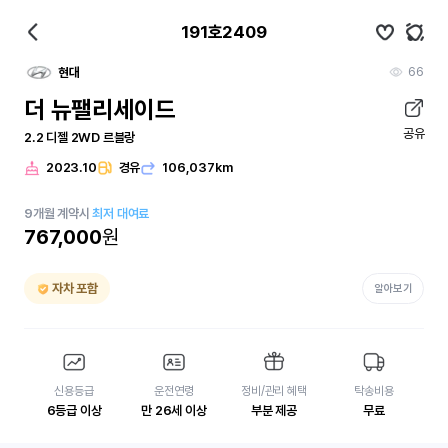
191호2409
66
현대
더 뉴팰리세이드
공유
2.2 디젤 2WD 르블랑
2023.10
경유
106,037km
9
개월
계약시
최저 대여료
767,000
원
자차 포함
알아보기
신용등급
운전연령
정비/관리 혜택
탁송비용
6등급 이상
만 26세 이상
부분 제공
무료