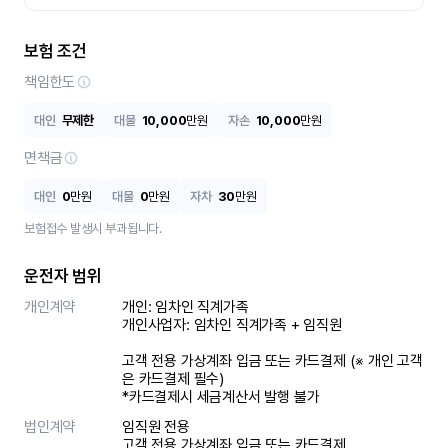
보험 조건
책임한도
대인
무제한
대물
10,000
만원
자손
10,000
만원
면책금
대인
0
만원
대물
0
만원
자차
30
만원
보험접수 발생시 부과됩니다.
운전자 범위
개인계약
개인: 임차인 직계가족 

개인사업자: 임차인 직계가족 + 임직원

고객 전용 가상계좌 입금 또는 카드결제 (※ 개인 고객
은 카드결제 필수)

*카드결제시 세금계산서 발행 불가
법인계약
임직원 전용

고객 전용 가상계좌 입금 또는 카드결제
