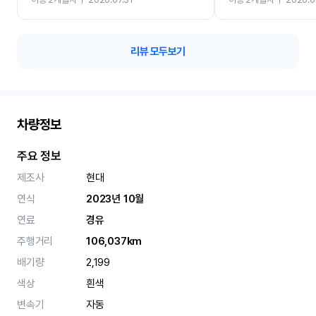
카 렌트 고민없이 강추합니
리뷰 모두보기
차량정보
주요 정보
제조사
현대
연식
2023년 10월
연료
경유
주행거리
106,037km
배기량
2,199
색상
흰색
변속기
자동