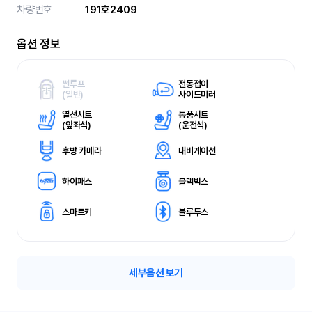
차량번호
191호2409
옵션 정보
썬루프
전동접이
(
일반)
사이드미러
열선시트
통풍시트
(
앞좌석)
(
운전석)
후방 카메라
내비게이션
하이패스
블랙박스
스마트키
블루투스
세부옵션 보기