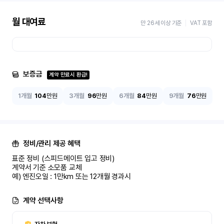
월 대여료
만 26세 이상 기준
VAT 포함
보증금
계약 만료시 환급!
1개월
104
만원
3개월
96
만원
6개월
84
만원
9개월
76
만원
정비/관리 제공 혜택
표준 정비 (스피드메이트 입고 정비)

계약서 기준 소모품 교체

예) 엔진오일 : 1만km 또는 12개월 경과시
계약 선택사항