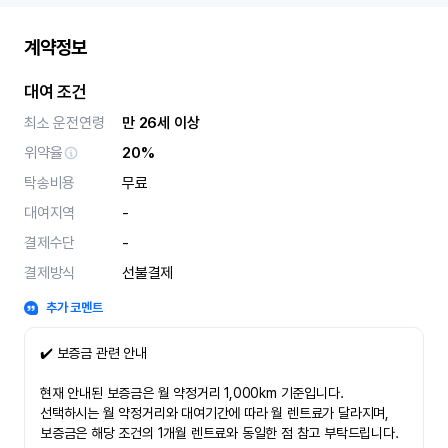
계약정보
대여 조건
최소 운전연령
만 26세 이상
위약율
20%
탁송비용
무료
대여지역
-
결제수단
-
결제방식
선불결제
추가 코멘트
✔️ 보증금 관련 안내
현재 안내된 보증금은 월 약정거리 1,000km 기준입니다.
선택하시는 월 약정거리와 대여기간에 따라 월 렌트료가 달라지며,
보증금은 해당 조건의 1개월 렌트료와 동일한 점 참고 부탁드립니다.