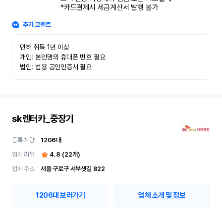
*카드결제시 세금계산서 발행 불가
추가 코멘트
면허 취득 1년 이상

개인: 본인명의 휴대폰 번호 필요

법인: 범용 공인인증서 필요
sk렌터카_중장기
등록 차량
1206
대
업체 리뷰
4.8
(
22
개)
업체 주소
서울 구로구 서부샛길 822
1206
대 보러가기
업체 소개 및 정보