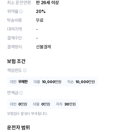
최소 운전연령
만 26세 이상
위약율
20%
탁송비용
무료
대여지역
-
결제수단
-
결제방식
선불결제
보험 조건
책임한도
대인
무제한
대물
10,000
만원
자손
10,000
만원
면책금
대인
0
만원
대물
0
만원
자차
30
만원
보험접수 발생시 부과됩니다.
운전자 범위