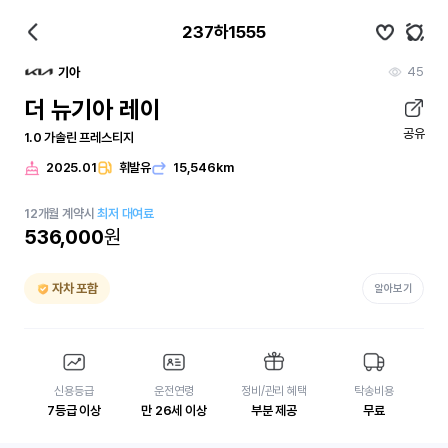
237하1555
45
기아
더 뉴기아 레이
공유
1.0 가솔린 프레스티지
2025.01
휘발유
15,546km
12
개월
계약시
최저 대여료
536,000
원
자차 포함
알아보기
신용등급
운전연령
정비/관리 혜택
탁송비용
7등급 이상
만 26세 이상
부분 제공
무료