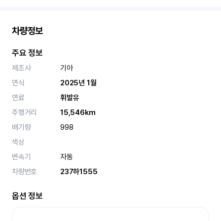
차량정보
주요 정보
제조사
기아
연식
2025년 1월
연료
휘발유
주행거리
15,546km
배기량
998
색상
변속기
자동
차량번호
237하1555
옵션 정보