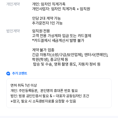
개인계약
개인: 임차인 직계가족 

개인사업자: 임차인 직계가족 + 임직원

인당 2대 계약 가능

추가운전자 1인 가능
법인계약
임직원 전용

고객 전용 가상계좌 입금 또는 카드결제

*카드결제시 세금계산서 발행 불가

계약 불가 업종

긴급 자동차(소방/구급/보안업체), 엔터사(연예인), 
학원(학생), 종교단체 등

 탑승 및 수송, 영화 촬영 용도, 자동차 정비 등
추가 코멘트
면허 취득 1년 이상

개인: 주민등록등본,  본인명의 휴대폰 번호 필요

법인: 범용 공인인증서 필요 & – 대표자 공동임차인 조건

※참고, 필요 시 소득증빙자료를 요청할 수 있음