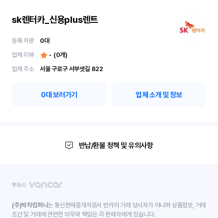
sk렌터카_신용plus렌트
등록 차량
0
대
업체 리뷰
-
(
0
개)
업체 주소
서울 구로구 서부샛길 822
0
대 보러가기
업체 소개 및 정보
반납/환불 정책 및 유의사항
(주)박차컴퍼니
는 통신판매중개자로서 반카의 거래 당사자가 아니며 상품정보, 거래
조건 및 거래에 관련한 의무와 책임은 각 판매자에게 있습니다.