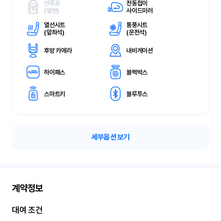
썬루프
전동접이
(
일반)
사이드미러
열선시트
통풍시트
(
앞좌석)
(
운전석)
후방 카메라
내비게이션
하이패스
블랙박스
스마트키
블루투스
세부옵션 보기
계약정보
대여 조건