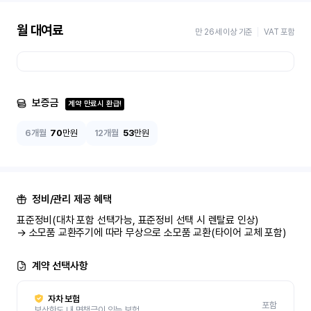
월 대여료
만 26세 이상 기준
VAT 포함
보증금
계약 만료시 환급!
6개월
70
만원
12개월
53
만원
정비/관리 제공 혜택
표준정비(대차 포함 선택가능, 표준정비 선택 시 렌탈료 인상)

→ 소모품 교환주기에 따라 무상으로 소모품 교환(타이어 교체 포함)
계약 선택사항
자차 보험
포함
보상한도 내 면책금이 있는 보험