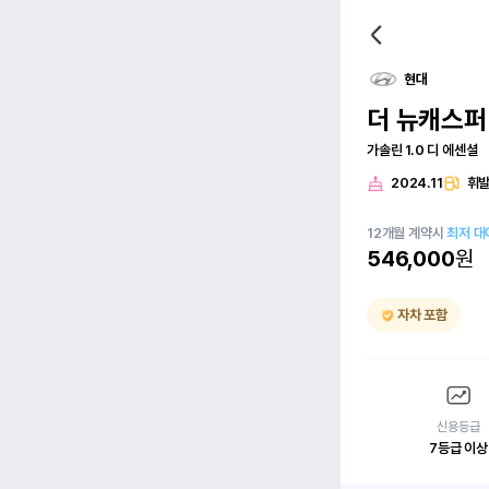
현대
더 뉴캐스퍼
가솔린 1.0 디 에센셜
2024.11
휘
12
개월
계약시
최저 대
546,000
원
자차 포함
신용등급
7등급 이상