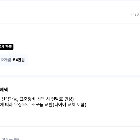
만 26
료시 환급!
12개월
54
만원
 혜택
선택가능, 표준정비 선택 시 렌탈료 인상)

에 따라 무상으로 소모품 교환(타이어 교체 포함)
금이 있는 보험