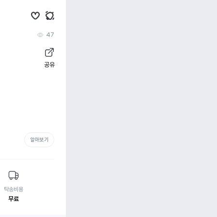
47
공유
알아보기
탁송비용
무료