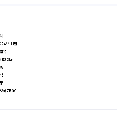
대
024년 11월
발유
5,822km
98
색
동
23허7590