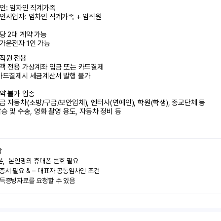
인: 임차인 직계가족 

인사업자: 임차인 직계가족 + 임직원

당 2대 계약 가능

가운전자 1인 가능
직원 전용

객 전용 가상계좌 입금 또는 카드결제

카드결제시 세금계산서 발행 불가

약 불가 업종

급 자동차(소방/구급/보안업체), 엔터사(연예인), 학원(학생), 종교단체 등

탑승 및 수송, 영화 촬영 용도, 자동차 정비 등


,  본인명의 휴대폰 번호 필요

증서 필요 & – 대표자 공동임차인 조건

소득증빙자료를 요청할 수 있음