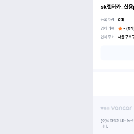
sk렌터카_신용
등록 차량
0
대
업체 리뷰
-
(
0
개
업체 주소
서울 구로구
(주)박차컴퍼니
는 통신
니다.