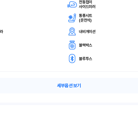
전동접이
사이드미러
통풍시트
(
운전석)
메라
내비게이션
블랙박스
블루투스
세부옵션 보기