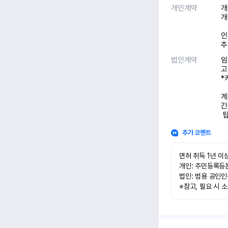
개인계약
개
개
인
추
법인계약
임
고
*
계
긴
 
추가 코멘트
면허 취득 1년 이상
개인: 주민등록등본
법인: 범용 공인인
※참고, 필요 시 