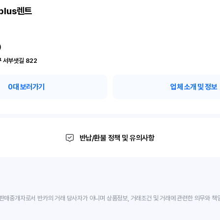
plus렌트
)
 서부샛길 822
0
대 보러가기
업체 소개 및 정보
반납/환불 정책 및 유의사항
판매중개자로서 반카의 거래 당사자가 아니며 상품정보, 거래조건 및 거래에 관련한 의무와 책