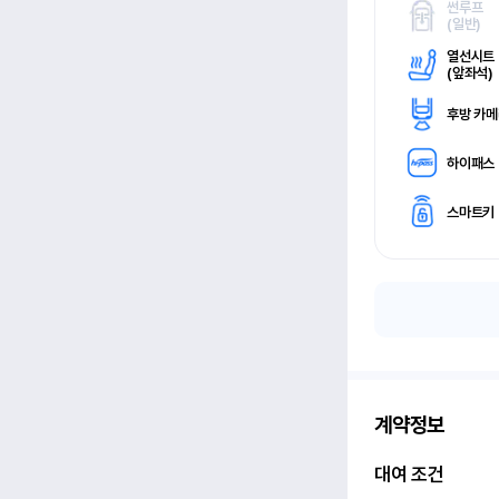
썬루프
(
일반)
열선시트
(
앞좌석)
후방 카
하이패스
스마트키
계약정보
대여 조건