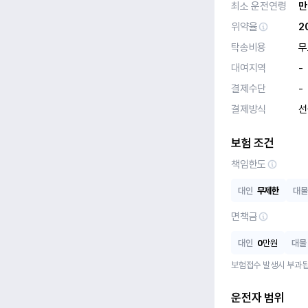
최소 운전연령
만
위약율
2
탁송비용
무
대여지역
-
결제수단
-
결제방식
선
보험 조건
책임한도
대인
무제한
대물
면책금
대인
0
만원
대물
보험접수 발생시 부과됩
운전자 범위