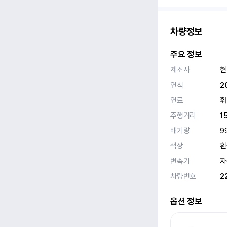
차량정보
주요 정보
제조사
현
연식
2
연료
휘
주행거리
1
배기량
9
색상
흰
변속기
자
차량번호
2
옵션 정보