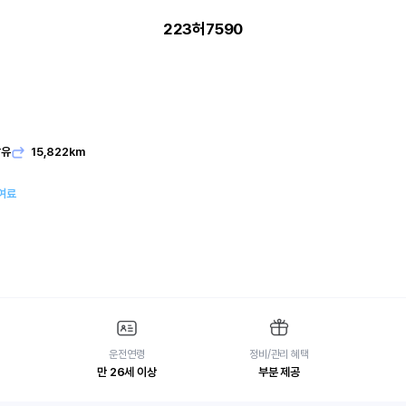
223허7590
발유
15,822km
여료
운전연령
정비/관리 혜택
만 26세 이상
부분 제공