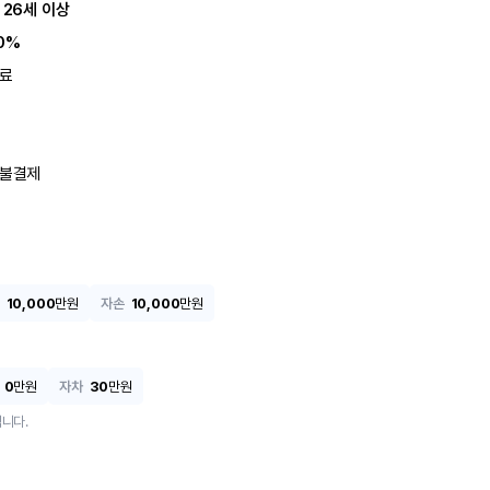
 26세 이상
0%
료
불결제
10,000
만원
자손
10,000
만원
0
만원
자차
30
만원
니다.