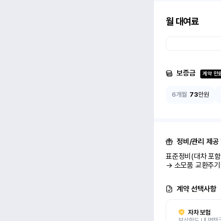
월 대여료
보증금
계약 만
6개월
73
만원
정비/관리 제공
표준정비(대차 포함 
→ 소모품 교환주기
계약 선택사항
자차 보험
보상한도 내 면책