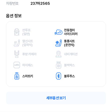
차량번호
237하2565
옵션 정보
썬루프
전동접이
(
일반)
사이드미러
열선시트
통풍시트
(
앞좌석)
(
운전석)
후방 카메라
내비게이션
하이패스
블랙박스
스마트키
블루투스
세부옵션 보기