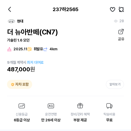
237하2565
28
현대
더 뉴아반떼(CN7)
공유
가솔린 1.6 모던
2025.11
휘발유
4km
9
개월
계약시
최저 대여료
487,000
원
자차 포함
알아보기
신용등급
운전연령
정비/관리 혜택
탁송비용
6등급 이상
만 26세 이상
부분 제공
무료