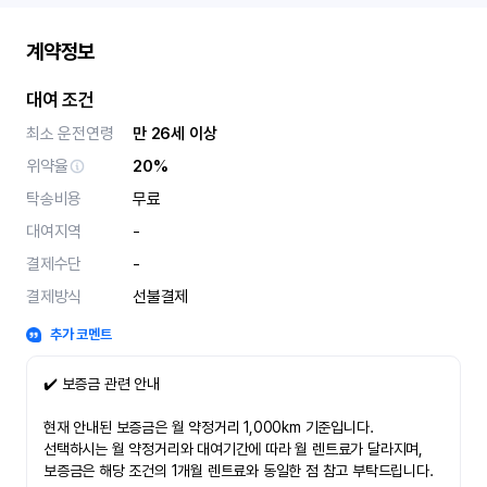
계약정보
대여 조건
최소 운전연령
만 26세 이상
위약율
20%
탁송비용
무료
대여지역
-
결제수단
-
결제방식
선불결제
추가 코멘트
✔️ 보증금 관련 안내
현재 안내된 보증금은 월 약정거리 1,000km 기준입니다.
선택하시는 월 약정거리와 대여기간에 따라 월 렌트료가 달라지며,
보증금은 해당 조건의 1개월 렌트료와 동일한 점 참고 부탁드립니다.