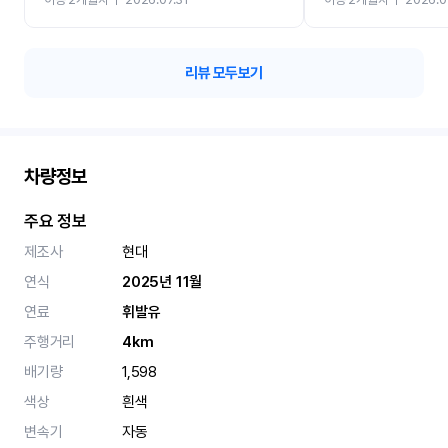
카 렌트 고민없이 강추합니
리뷰 모두보기
차량정보
주요 정보
제조사
현대
연식
2025년 11월
연료
휘발유
주행거리
4km
배기량
1,598
색상
흰색
변속기
자동