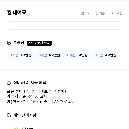
월 대여료
만 26세 이상 기준
VAT 포함
보증금
계약 만료시 환급!
1개월
73
만원
3개월
62
만원
6개월
51
만원
9개월
48
만원
정비/관리 제공 혜택
표준 정비 (스피드메이트 입고 정비)

계약서 기준 소모품 교체

예) 엔진오일 : 1만km 또는 12개월 경과시
계약 선택사항