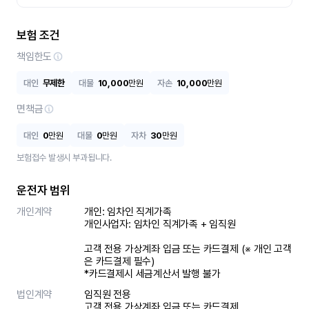
보험 조건
책임한도
대인
무제한
대물
10,000
만원
자손
10,000
만원
면책금
대인
0
만원
대물
0
만원
자차
30
만원
보험접수 발생시 부과됩니다.
운전자 범위
개인계약
개인: 임차인 직계가족 

개인사업자: 임차인 직계가족 + 임직원

고객 전용 가상계좌 입금 또는 카드결제 (※ 개인 고객
은 카드결제 필수)

*카드결제시 세금계산서 발행 불가
법인계약
임직원 전용

고객 전용 가상계좌 입금 또는 카드결제
