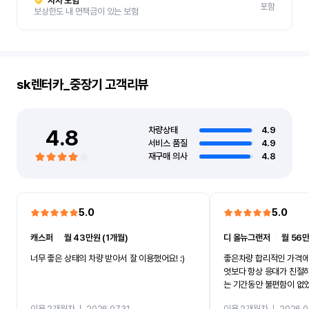
자차 보험
포함
보상한도 내 면책금이 있는 보험
sk렌터카_중장기
고객리뷰
4.8
차량상태
4.9
서비스 품질
4.9
재구매 의사
4.8
5.0
5.0
캐스퍼
ㅣ
월 43만원 (1개월)
디 올뉴그랜저
ㅣ
월 56만
너무 좋은 상태의 차량 받아서 잘 이용했어요! :)
좋은차량 합리적인 가격에
엇보다 항상 응대가 친절
는 기간동안 불편함이 없
까지 진행할만큼 여러가지
이용 2개월차
ㅣ
2026.07.31
이용 2개월차
ㅣ
2026.0