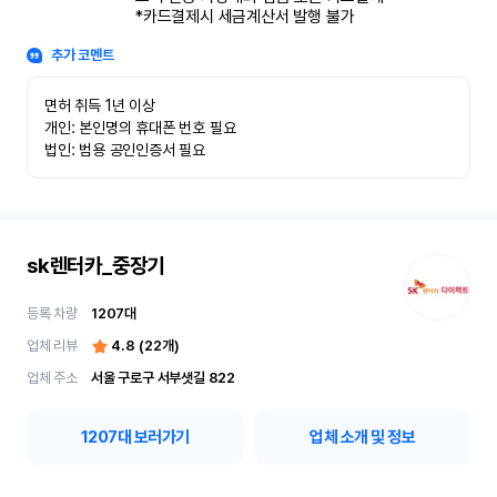
*카드결제시 세금계산서 발행 불가
추가 코멘트
면허 취득 1년 이상

개인: 본인명의 휴대폰 번호 필요

법인: 범용 공인인증서 필요
sk렌터카_중장기
등록 차량
1207
대
업체 리뷰
4.8
(
22
개)
업체 주소
서울 구로구 서부샛길 822
1207
대 보러가기
업체 소개 및 정보