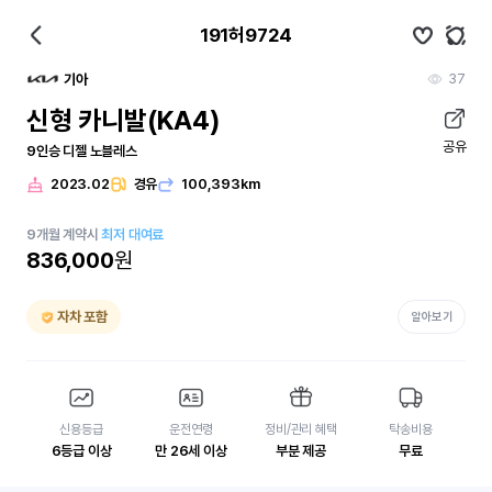
191허9724
37
기아
신형 카니발(KA4)
공유
9인승 디젤 노블레스
2023.02
경유
100,393km
9
개월
계약시
최저 대여료
836,000
원
자차 포함
알아보기
신용등급
운전연령
정비/관리 혜택
탁송비용
6등급 이상
만 26세 이상
부분 제공
무료