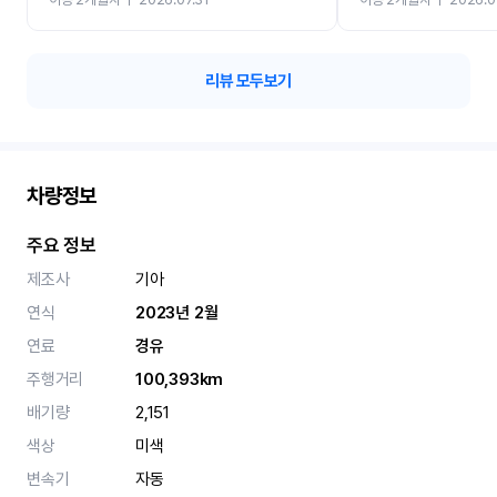
카 렌트 고민없이 강추합니
리뷰 모두보기
차량정보
주요 정보
제조사
기아
연식
2023년 2월
연료
경유
주행거리
100,393km
배기량
2,151
색상
미색
변속기
자동