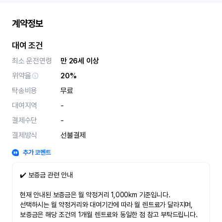
계약정보
대여 조건
최소 운전연령
만 26세 이상
위약율
20%
탁송비용
무료
대여지역
-
결제수단
-
결제방식
선불결제
추가 코멘트
✔️ 보증금 관련 안내
현재 안내된 보증금은 월 약정거리 1,000km 기준입니다.
선택하시는 월 약정거리와 대여기간에 따라 월 렌트료가 달라지며,
보증금은 해당 조건의 1개월 렌트료와 동일한 점 참고 부탁드립니다.