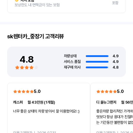
자차 보험
포함
보상한도 내 면책금이 있는 보험
sk렌터카_중장기
고객리뷰
4.8
차량상태
4.9
서비스 품질
4.9
재구매 의사
4.8
5.0
5.0
캐스퍼
ㅣ
월 43만원 (1개월)
디 올뉴그랜저
ㅣ
월 56만
너무 좋은 상태의 차량 받아서 잘 이용했어요! :)
좋은차량 합리적인 가격에
엇보다 항상 응대가 친절
는 기간동안 불편함이 없
까지 진행할만큼 여러가지
이용 2개월차
ㅣ
2026.07.31
이용 2개월차
ㅣ
2026.0