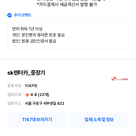
*카드결제시 세금계산서 발행 불가
추가 코멘트
면허 취득 1년 이상

개인: 본인명의 휴대폰 번호 필요

법인: 범용 공인인증서 필요
sk렌터카_중장기
등록 차량
1147
대
업체 리뷰
4.8
(
22
개)
업체 주소
서울 구로구 서부샛길 822
1147
대 보러가기
업체 소개 및 정보