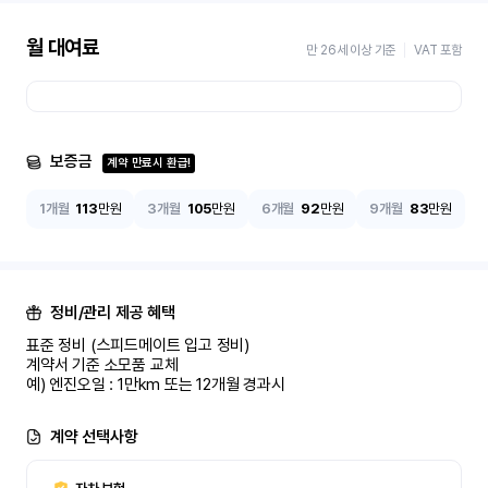
월 대여료
만 26세 이상 기준
VAT 포함
보증금
계약 만료시 환급!
1개월
113
만원
3개월
105
만원
6개월
92
만원
9개월
83
만원
정비/관리 제공 혜택
표준 정비 (스피드메이트 입고 정비)

계약서 기준 소모품 교체

예) 엔진오일 : 1만km 또는 12개월 경과시
계약 선택사항