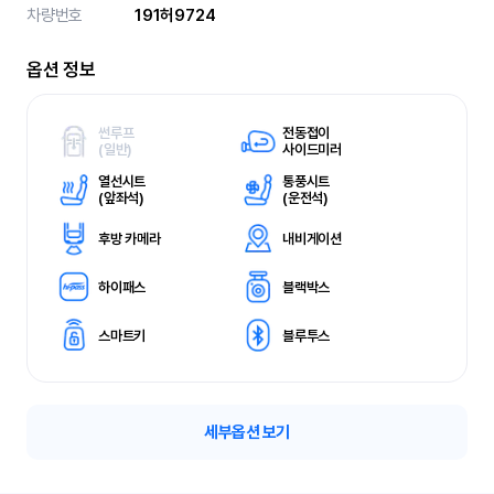
차량번호
191허9724
옵션 정보
썬루프
전동접이
(
일반)
사이드미러
열선시트
통풍시트
(
앞좌석)
(
운전석)
후방 카메라
내비게이션
하이패스
블랙박스
스마트키
블루투스
세부옵션 보기