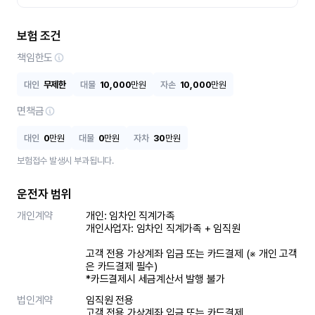
보험 조건
책임한도
대인
무제한
대물
10,000
만원
자손
10,000
만원
면책금
대인
0
만원
대물
0
만원
자차
30
만원
보험접수 발생시 부과됩니다.
운전자 범위
개인계약
개인: 임차인 직계가족 

개인사업자: 임차인 직계가족 + 임직원

고객 전용 가상계좌 입금 또는 카드결제 (※ 개인 고객
은 카드결제 필수)

*카드결제시 세금계산서 발행 불가
법인계약
임직원 전용

고객 전용 가상계좌 입금 또는 카드결제
