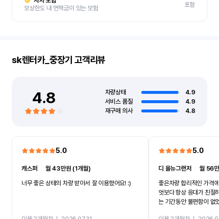
자차 보험
포함
보상한도 내 면책금이 있는 보험
sk렌터카_중장기
고객리뷰
4.8
차량상태
4.9
서비스 품질
4.9
재구매 의사
4.8
5.0
5.0
캐스퍼
ㅣ
월 43만원 (1개월)
디 올뉴그랜저
ㅣ
월 56만
너무 좋은 상태의 차량 받아서 잘 이용했어요! :)
좋은차량 합리적인 가격에
엇보다 항상 응대가 친절
는 기간동안 불편함이 없
까지 진행할만큼 여러가지
이용 2개월차
ㅣ
2026.07.31
이용 2개월차
ㅣ
2026.0