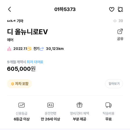
01하5373
39
기아
디 올뉴니로EV
공유
에어
2022.11
전기
30,123km
9
개월
계약시
최저 대여료
605,000
원
자차 포함
알아보기
신용등급
운전연령
정비/관리 혜택
탁송비용
6등급 이상
만 26세 이상
부분 제공
무료