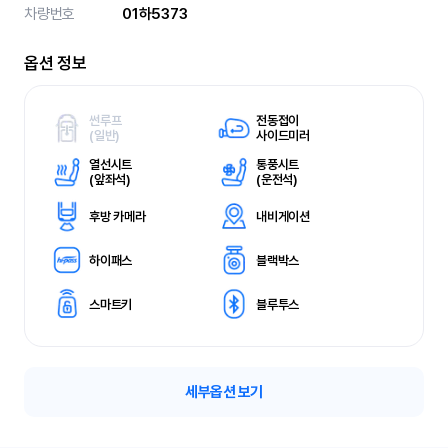
차량번호
01하5373
옵션 정보
썬루프
전동접이
(
일반)
사이드미러
열선시트
통풍시트
(
앞좌석)
(
운전석)
후방 카메라
내비게이션
하이패스
블랙박스
스마트키
블루투스
세부옵션 보기