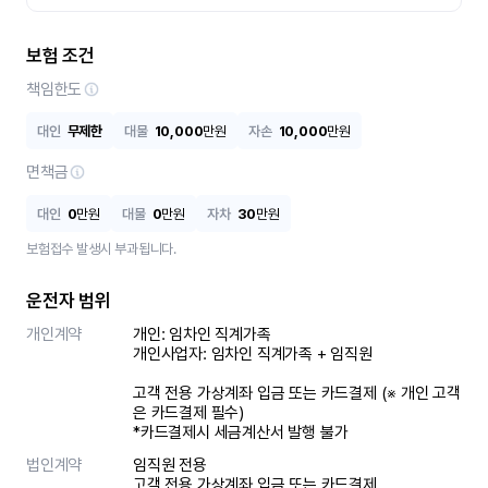
보험 조건
책임한도
대인
무제한
대물
10,000
만원
자손
10,000
만원
면책금
대인
0
만원
대물
0
만원
자차
30
만원
보험접수 발생시 부과됩니다.
운전자 범위
개인계약
개인: 임차인 직계가족 

개인사업자: 임차인 직계가족 + 임직원

고객 전용 가상계좌 입금 또는 카드결제 (※ 개인 고객
은 카드결제 필수)

*카드결제시 세금계산서 발행 불가
법인계약
임직원 전용

고객 전용 가상계좌 입금 또는 카드결제
