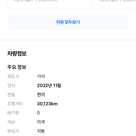
카 렌트 고민없이 강추합니
리뷰 모두보기
차량정보
주요 정보
제조사
기아
연식
2022년 11월
연료
전기
주행거리
30,123km
배기량
0
색상
미색
변속기
자동