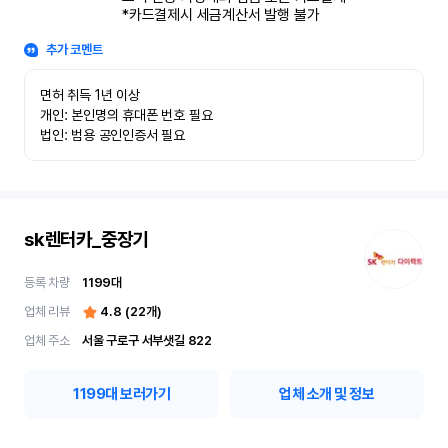
*카드결제시 세금계산서 발행 불가
추가 코멘트
면허 취득 1년 이상

개인: 본인명의 휴대폰 번호 필요

법인: 범용 공인인증서 필요
sk렌터카_중장기
등록 차량
1199
대
업체 리뷰
4.8
(
22
개)
업체 주소
서울 구로구 서부샛길 822
1199
대 보러가기
업체 소개 및 정보