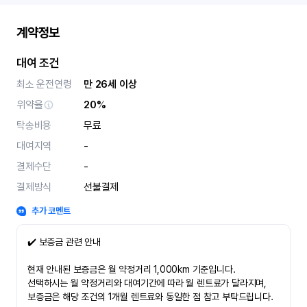
계약정보
대여 조건
최소 운전연령
만 26세 이상
위약율
20%
탁송비용
무료
대여지역
-
결제수단
-
결제방식
선불결제
추가 코멘트
✔️ 보증금 관련 안내
현재 안내된 보증금은 월 약정거리 1,000km 기준입니다.
선택하시는 월 약정거리와 대여기간에 따라 월 렌트료가 달라지며,
보증금은 해당 조건의 1개월 렌트료와 동일한 점 참고 부탁드립니다.