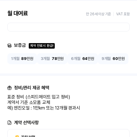
월 대여료
만 26세 이상 기준
VAT 포함
보증금
계약 만료시 환급!
1개월
89
만원
3개월
78
만원
6개월
64
만원
9개월
60
만원
정비/관리 제공 혜택
표준 정비 (스피드메이트 입고 정비)

계약서 기준 소모품 교체

예) 엔진오일 : 1만km 또는 12개월 경과시
계약 선택사항