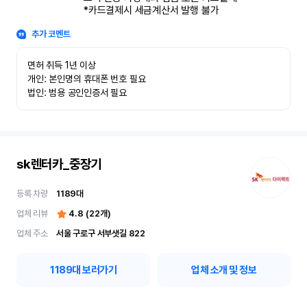
*카드결제시 세금계산서 발행 불가
추가 코멘트
면허 취득 1년 이상

개인: 본인명의 휴대폰 번호 필요

법인: 범용 공인인증서 필요
sk렌터카_중장기
등록 차량
1189
대
업체 리뷰
4.8
(
22
개)
업체 주소
서울 구로구 서부샛길 822
1189
대 보러가기
업체 소개 및 정보