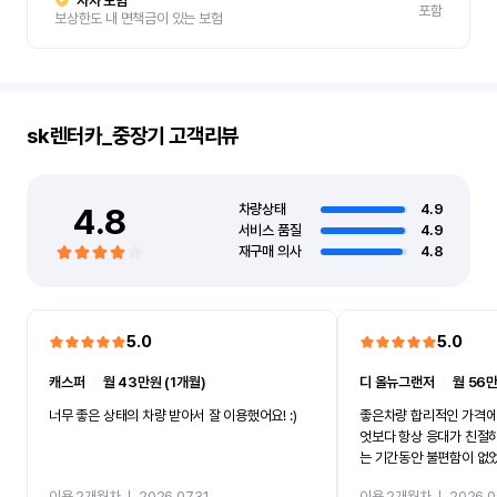
자차 보험
포함
보상한도 내 면책금이 있는 보험
sk렌터카_중장기
고객리뷰
4.8
차량상태
4.9
서비스 품질
4.9
재구매 의사
4.8
5.0
5.0
캐스퍼
ㅣ
월 43만원 (1개월)
디 올뉴그랜저
ㅣ
월 56만
너무 좋은 상태의 차량 받아서 잘 이용했어요! :)
좋은차량 합리적인 가격에
엇보다 항상 응대가 친절
는 기간동안 불편함이 없
까지 진행할만큼 여러가지
이용 2개월차
ㅣ
2026.07.31
이용 2개월차
ㅣ
2026.0