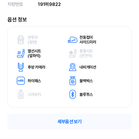
차량번호
191허9822
옵션 정보
썬루프
전동접이
(
일반)
사이드미러
열선시트
통풍시트
(
앞좌석)
(
운전석)
후방 카메라
내비게이션
하이패스
블랙박스
스마트키
블루투스
세부옵션 보기