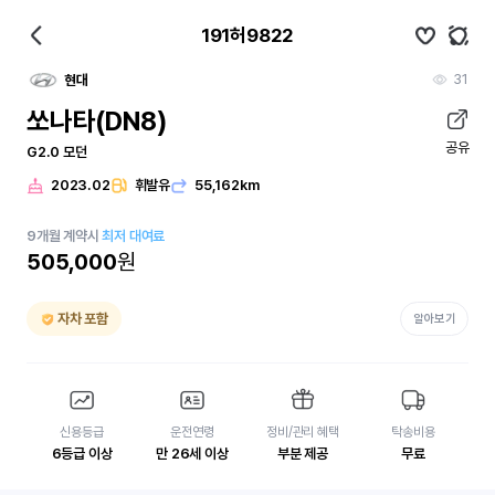
191허9822
31
현대
쏘나타(DN8)
공유
G2.0 모던
2023.02
휘발유
55,162km
9
개월
계약시
최저 대여료
505,000
원
자차 포함
알아보기
신용등급
운전연령
정비/관리 혜택
탁송비용
6등급 이상
만 26세 이상
부분 제공
무료