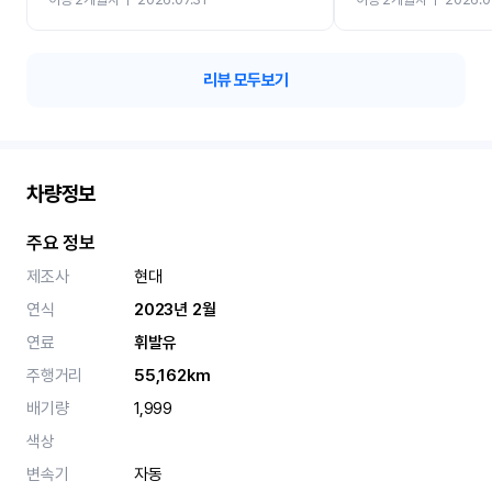
카 렌트 고민없이 강추합니
리뷰 모두보기
차량정보
주요 정보
제조사
현대
연식
2023년 2월
연료
휘발유
주행거리
55,162km
배기량
1,999
색상
변속기
자동