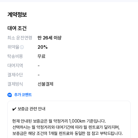
계약정보
대여 조건
최소 운전연령
만 26세 이상
위약율
20%
탁송비용
무료
대여지역
-
결제수단
-
결제방식
선불결제
추가 코멘트
✔️ 보증금 관련 안내
현재 안내된 보증금은 월 약정거리 1,000km 기준입니다.
선택하시는 월 약정거리와 대여기간에 따라 월 렌트료가 달라지며,
보증금은 해당 조건의 1개월 렌트료와 동일한 점 참고 부탁드립니다.