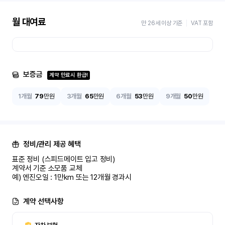
월 대여료
만 26세 이상 기준
VAT 포함
보증금
계약 만료시 환급!
1개월
79
만원
3개월
65
만원
6개월
53
만원
9개월
50
만원
정비/관리 제공 혜택
표준 정비 (스피드메이트 입고 정비)

계약서 기준 소모품 교체

예) 엔진오일 : 1만km 또는 12개월 경과시
계약 선택사항