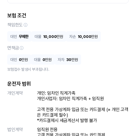
보험 조건
책임한도
대인
무제한
대물
10,000
만원
자손
10,000
만원
면책금
대인
0
만원
대물
0
만원
자차
30
만원
보험접수 발생시 부과됩니다.
운전자 범위
개인계약
개인: 임차인 직계가족 

개인사업자: 임차인 직계가족 + 임직원

고객 전용 가상계좌 입금 또는 카드결제 (※ 개인 고객
은 카드결제 필수)

*카드결제시 세금계산서 발행 불가
법인계약
임직원 전용

고객 전용 가상계좌 입금 또는 카드결제
