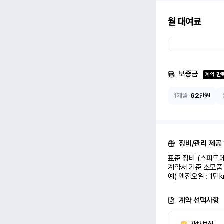
월 대여료
보증금
계약 만
1개월
62
만원
정비/관리 제공
표준 정비 (스피드메
계약서 기준 소모품 
예) 엔진오일 : 1만
계약 선택사항