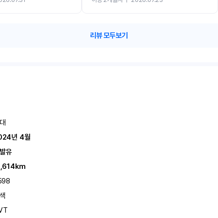
카 렌트 고민없이 강추합니다!!
리뷰 모두보기
대
024년 4월
발유
1,614km
598
색
VT