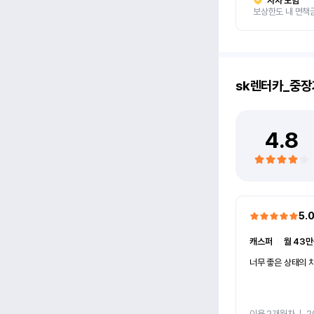
자차 보험
보상한도 내 면책
sk렌터카_중장
4.8
5.
캐스퍼
ㅣ
월 43만
너무 좋은 상태의 차
이용 2개월차
ㅣ
2