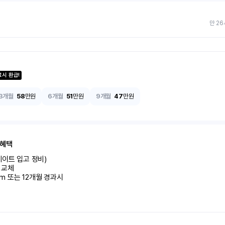
만 26
료시 환급!
3개월
58
만원
6개월
51
만원
9개월
47
만원
 혜택
이트 입고 정비)

교체

km 또는 12개월 경과시