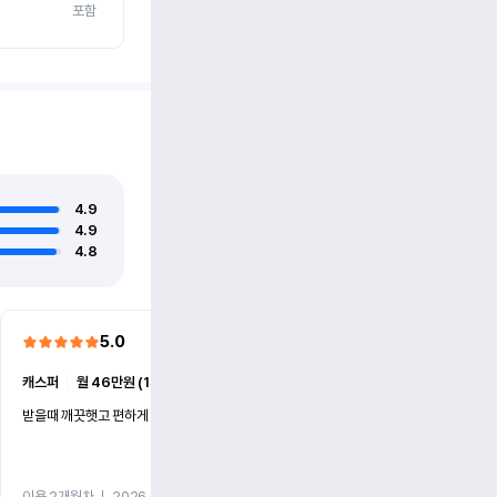
포함
4.9
4.9
4.8
5.0
5.0
캐스퍼
ㅣ
월 46만원 (1개월)
EV6
ㅣ
월 74만원 (1개월)
받을때 깨끗햇고 편하게 잘이용했습니다!
전기차 처음 타봤는데 편하게 
니다
이용 2개월차
ㅣ
2026.07.08
이용 2개월차
ㅣ
2026.06.10