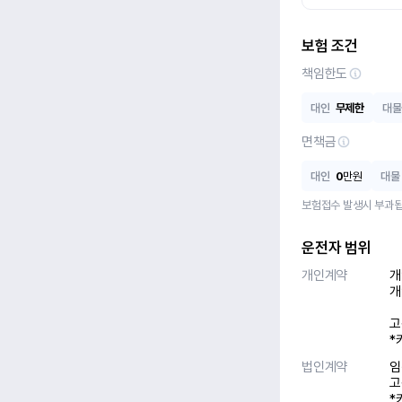
보험 조건
책임한도
대인
무제한
대물
면책금
대인
0
만원
대물
보험접수 발생시 부과됩
운전자 범위
개인계약
개
개
고
*
법인계약
임
고
*