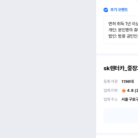
추가 코멘트
면허 취득 1년 이상
개인: 본인명의 휴
법인: 범용 공인
sk렌터카_중장
등록 차량
1196
대
업체 리뷰
4.8
(
업체 주소
서울 구로구