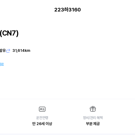
223하3160
CN7)
발유
31,614km
여료
운전연령
정비/관리 혜택
만 26세 이상
부분 제공