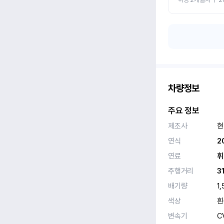
차량정보
주요 정보
제조사
현
연식
2
연료
휘
주행거리
3
배기량
1,
색상
흰
변속기
C