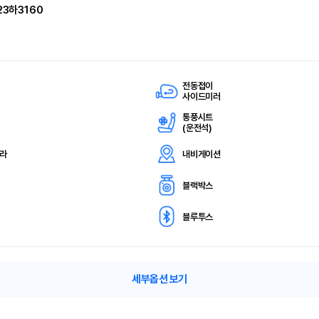
23하3160
전동접이
사이드미러
통풍시트
(
운전석)
메라
내비게이션
블랙박스
블루투스
세부옵션 보기