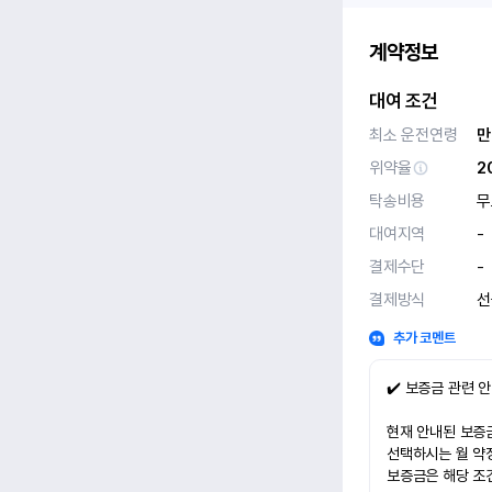
계약정보
대여 조건
최소 운전연령
만
위약율
2
탁송비용
무
대여지역
-
결제수단
-
결제방식
선
추가 코멘트
✔️ 보증금 관련 
현재 안내된 보증금
선택하시는 월 약
보증금은 해당 조