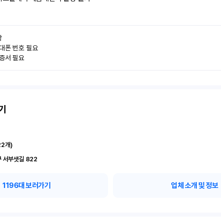


대폰 번호 필요

인증서 필요
기
22
개)
 서부샛길 822
1196
대 보러가기
업체 소개 및 정보