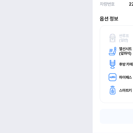
차량번호
2
옵션 정보
썬루프
(
일반)
열선시트
(
앞좌석)
후방 카
하이패스
스마트키