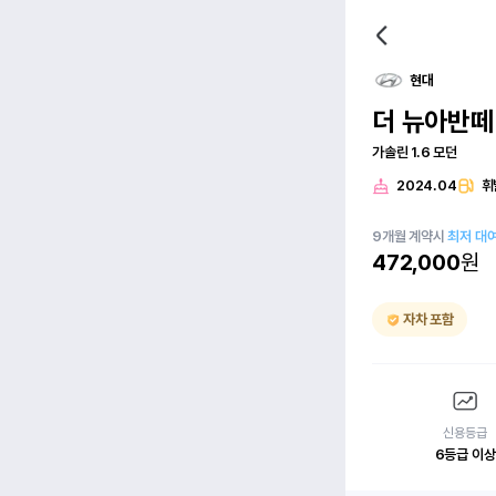
현대
더 뉴아반떼(
가솔린 1.6 모던
2024.04
휘
9
개월
계약시
최저 대
472,000
원
자차 포함
신용등급
6등급 이상