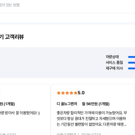
금이 있는 보험
기
고객리뷰
차량상태
서비스 품질
재구매 의사
0
5.0
원 (1개월)
디 올뉴그랜저
ㅣ
월 56만원 (1개월)
량 받아서 잘 이용했어요! :)
좋은차량 합리적인 가격에 이용이 가능했어요. 무
엇보다 항상 응대가 친절하고 자세했으며 이용하
는 기간동안 불편함이 없었어요. 다른차량 재렌트
까지 진행할만큼 여러가지로 만족스럽습니다. 반
026.07.31
이용 2개월차
ㅣ
2026.07.23