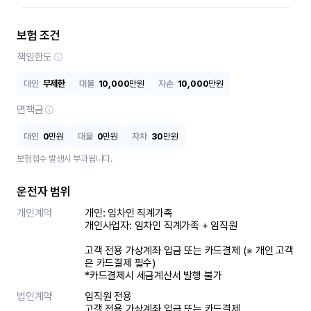
보험 조건
책임한도
대인
무제한
대물
10,000
만원
자손
10,000
만원
면책금
대인
0
만원
대물
0
만원
자차
30
만원
보험접수 발생시 부과됩니다.
운전자 범위
개인계약
개인: 임차인 직계가족 

개인사업자: 임차인 직계가족 + 임직원

고객 전용 가상계좌 입금 또는 카드결제 (※ 개인 고객
은 카드결제 필수)

*카드결제시 세금계산서 발행 불가
법인계약
임직원 전용

고객 전용 가상계좌 입금 또는 카드결제
