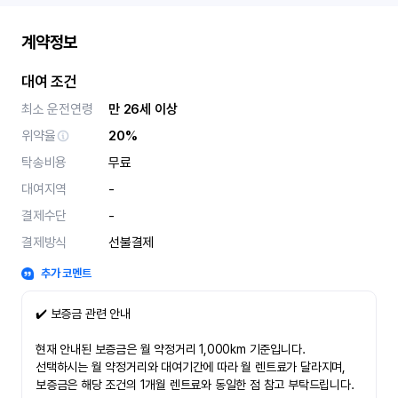
계약정보
대여 조건
최소 운전연령
만 26세 이상
위약율
20%
탁송비용
무료
대여지역
-
결제수단
-
결제방식
선불결제
추가 코멘트
✔️ 보증금 관련 안내
현재 안내된 보증금은 월 약정거리 1,000km 기준입니다.
선택하시는 월 약정거리와 대여기간에 따라 월 렌트료가 달라지며,
보증금은 해당 조건의 1개월 렌트료와 동일한 점 참고 부탁드립니다.