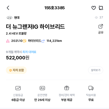
155호3385
37
현대
더 뉴그랜저IG 하이브리드
공유
2.4 HEV 르블랑
2021.10
하이브리드
114,221km
9
개월
계약시
최저 대여료
522,000
원
자차 포함
알아보기
신용등급
운전연령
정비/관리 혜택
탁송비용
6등급 이상
만 26세 이상
부분 제공
무료