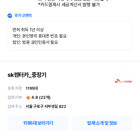
*카드결제시 세금계산서 발행 불가
추가 코멘트
면허 취득 1년 이상

개인: 본인명의 휴대폰 번호 필요

법인: 범용 공인인증서 필요
sk렌터카_중장기
등록 차량
1195
대
업체 리뷰
4.8
(
22
개)
업체 주소
서울 구로구 서부샛길 822
1195
대 보러가기
업체 소개 및 정보