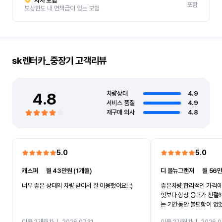
자차 보험
포함
보상한도 내 면책금이 있는 보험
sk렌터카_중장기
고객리뷰
4.8
차량상태
4.9
서비스 품질
4.9
재구매 의사
4.8
5.0
5.0
캐스퍼
ㅣ
월 43만원 (1개월)
디 올뉴그랜저
ㅣ
월 56만
너무 좋은 상태의 차량 받아서 잘 이용했어요! :)
좋은차량 합리적인 가격에
엇보다 항상 응대가 친절
는 기간동안 불편함이 없
까지 진행할만큼 여러가지
이용 2개월차
ㅣ
2026.07.31
이용 2개월차
ㅣ
2026.0