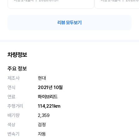
카 렌트 고민없이 강추합니
리뷰 모두보기
차량정보
주요 정보
제조사
현대
연식
2021년 10월
연료
하이브리드
주행거리
114,221km
배기량
2,359
색상
검정
변속기
자동