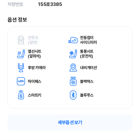
차량번호
155호3385
옵션 정보
썬루프
전동접이
(
일반)
사이드미러
열선시트
통풍시트
(
앞좌석)
(
운전석)
후방 카메라
내비게이션
하이패스
블랙박스
스마트키
블루투스
세부옵션 보기