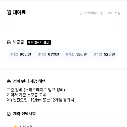
월 대여료
만 26세 이상 기준
VAT 포함
보증금
계약 만료시 환급!
1개월
80
만원
3개월
67
만원
6개월
55
만원
9개월
52
만원
정비/관리 제공 혜택
표준 정비 (스피드메이트 입고 정비)

계약서 기준 소모품 교체

예) 엔진오일 : 1만km 또는 12개월 경과시
계약 선택사항