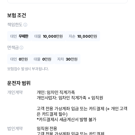
보험 조건
책임한도
대인
무제한
대물
10,000
만원
자손
10,000
만원
면책금
대인
0
만원
대물
0
만원
자차
30
만원
보험접수 발생시 부과됩니다.
운전자 범위
개인계약
개인: 임차인 직계가족 

개인사업자: 임차인 직계가족 + 임직원

고객 전용 가상계좌 입금 또는 카드결제 (※ 개인 고객
은 카드결제 필수)

*카드결제시 세금계산서 발행 불가
법인계약
임직원 전용

고객 전용 가상계좌 입금 또는 카드결제
