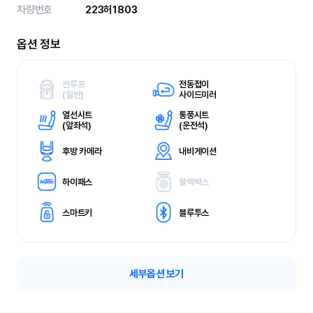
차량번호
223허1803
옵션 정보
썬루프
전동접이
(
일반)
사이드미러
열선시트
통풍시트
(
앞좌석)
(
운전석)
후방 카메라
내비게이션
하이패스
블랙박스
스마트키
블루투스
세부옵션 보기