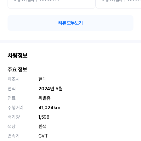
카 렌트 고민없이 강추합니
리뷰 모두보기
차량정보
주요 정보
제조사
현대
연식
2024년 5월
연료
휘발유
주행거리
41,024km
배기량
1,598
색상
흰색
변속기
CVT