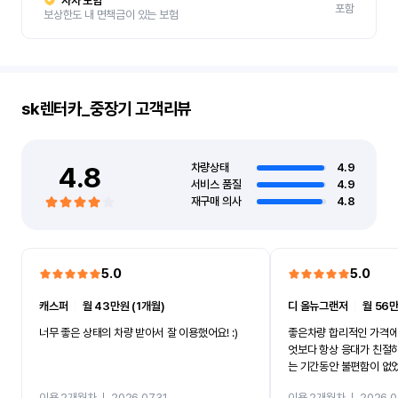
자차 보험
포함
보상한도 내 면책금이 있는 보험
sk렌터카_중장기
고객리뷰
4.8
차량상태
4.9
서비스 품질
4.9
재구매 의사
4.8
5.0
5.0
캐스퍼
ㅣ
월 43만원 (1개월)
디 올뉴그랜저
ㅣ
월 56만
너무 좋은 상태의 차량 받아서 잘 이용했어요! :)
좋은차량 합리적인 가격에
엇보다 항상 응대가 친절
는 기간동안 불편함이 없
까지 진행할만큼 여러가지
이용 2개월차
ㅣ
2026.07.31
이용 2개월차
ㅣ
2026.0