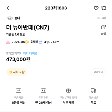
223허1803
40
현대
더 뉴아반떼(CN7)
공유
가솔린 1.6 모던
2024.05
휘발유
41,024km
9
개월
계약시
최저 대여료
473,000
원
자차 포함
알아보기
신용등급
운전연령
정비/관리 혜택
탁송비용
6등급 이상
만 26세 이상
부분 제공
무료