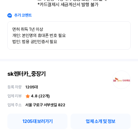
*카드결제시 세금계산서 발행 불가
추가 코멘트
면허 취득 1년 이상

개인: 본인명의 휴대폰 번호 필요

법인: 범용 공인인증서 필요
sk렌터카_중장기
등록 차량
1205
대
업체 리뷰
4.8
(
22
개)
업체 주소
서울 구로구 서부샛길 822
1205
대 보러가기
업체 소개 및 정보