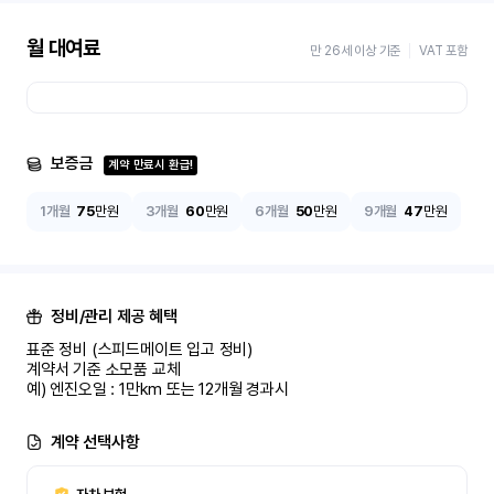
월 대여료
만 26세 이상 기준
VAT 포함
보증금
계약 만료시 환급!
1개월
75
만원
3개월
60
만원
6개월
50
만원
9개월
47
만원
정비/관리 제공 혜택
표준 정비 (스피드메이트 입고 정비)

계약서 기준 소모품 교체

예) 엔진오일 : 1만km 또는 12개월 경과시
계약 선택사항