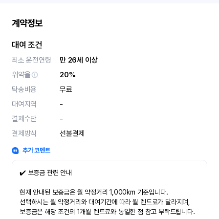
계약정보
대여 조건
최소 운전연령
만 26세 이상
위약율
20%
탁송비용
무료
대여지역
-
결제수단
-
결제방식
선불결제
추가 코멘트
✔️ 보증금 관련 안내
현재 안내된 보증금은 월 약정거리 1,000km 기준입니다.
선택하시는 월 약정거리와 대여기간에 따라 월 렌트료가 달라지며,
보증금은 해당 조건의 1개월 렌트료와 동일한 점 참고 부탁드립니다.