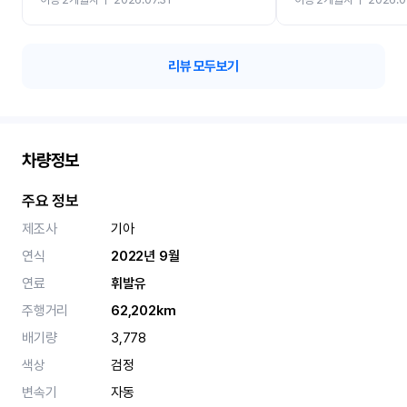
카 렌트 고민없이 강추합니
리뷰 모두보기
차량정보
주요 정보
제조사
기아
연식
2022년 9월
연료
휘발유
주행거리
62,202km
배기량
3,778
색상
검정
변속기
자동