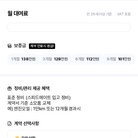
월 대여료
만 26세 이상 기준
VAT 포함
보증금
계약 만료시 환급!
1개월
138
만원
3개월
128
만원
6개월
112
만원
9개월
101
만원
정비/관리 제공 혜택
표준 정비 (스피드메이트 입고 정비)

계약서 기준 소모품 교체

예) 엔진오일 : 1만km 또는 12개월 경과시
계약 선택사항