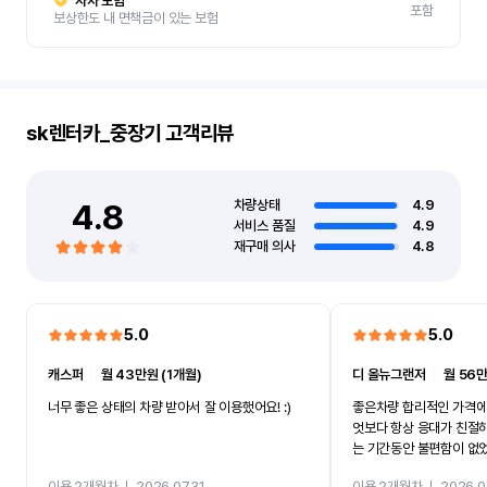
자차 보험
포함
보상한도 내 면책금이 있는 보험
sk렌터카_중장기
고객리뷰
4.8
차량상태
4.9
서비스 품질
4.9
재구매 의사
4.8
5.0
5.0
캐스퍼
ㅣ
월 43만원 (1개월)
디 올뉴그랜저
ㅣ
월 56만
너무 좋은 상태의 차량 받아서 잘 이용했어요! :)
좋은차량 합리적인 가격에
엇보다 항상 응대가 친절
는 기간동안 불편함이 없
까지 진행할만큼 여러가지
이용 2개월차
ㅣ
2026.07.31
이용 2개월차
ㅣ
2026.0