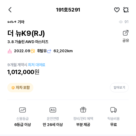
191호5291
91
기아
더 뉴K9(RJ)
공유
3.8 가솔린 AWD 마스터즈
2022.09
휘발유
62,202km
9
개월
계약시
최저 대여료
1,012,000
원
자차 포함
알아보기
신용등급
운전연령
정비/관리 혜택
탁송비용
6등급 이상
만 26세 이상
부분 제공
무료