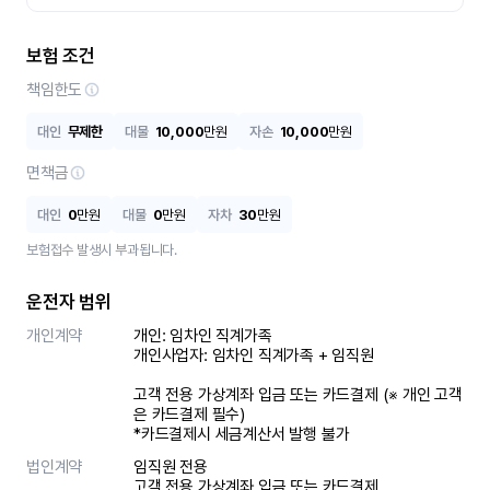
보험 조건
책임한도
대인
무제한
대물
10,000
만원
자손
10,000
만원
면책금
대인
0
만원
대물
0
만원
자차
30
만원
보험접수 발생시 부과됩니다.
운전자 범위
개인계약
개인: 임차인 직계가족 

개인사업자: 임차인 직계가족 + 임직원

고객 전용 가상계좌 입금 또는 카드결제 (※ 개인 고객
은 카드결제 필수)

*카드결제시 세금계산서 발행 불가
법인계약
임직원 전용

고객 전용 가상계좌 입금 또는 카드결제
