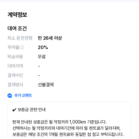
계약정보
대여 조건
최소 운전연령
만 26세 이상
위약율
20%
탁송비용
무료
대여지역
-
결제수단
-
결제방식
선불결제
추가 코멘트
✔️ 보증금 관련 안내
현재 안내된 보증금은 월 약정거리 1,000km 기준입니다.
선택하시는 월 약정거리와 대여기간에 따라 월 렌트료가 달라지며,
보증금은 해당 조건의 1개월 렌트료와 동일한 점 참고 부탁드립니다.