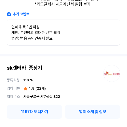
*카드결제시 세금계산서 발행 불가
추가 코멘트
면허 취득 1년 이상

개인: 본인명의 휴대폰 번호 필요

법인: 범용 공인인증서 필요
sk렌터카_중장기
등록 차량
1197
대
업체 리뷰
4.8
(
22
개)
업체 주소
서울 구로구 서부샛길 822
1197
대 보러가기
업체 소개 및 정보