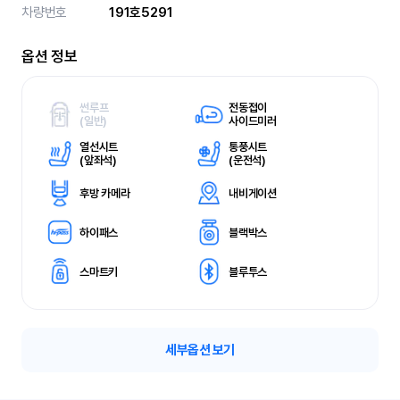
차량번호
191호5291
옵션 정보
썬루프
전동접이
(
일반)
사이드미러
열선시트
통풍시트
(
앞좌석)
(
운전석)
후방 카메라
내비게이션
하이패스
블랙박스
스마트키
블루투스
세부옵션 보기