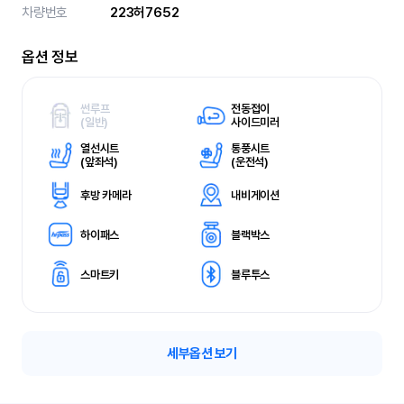
차량번호
223허7652
옵션 정보
썬루프
전동접이
(
일반)
사이드미러
열선시트
통풍시트
(
앞좌석)
(
운전석)
후방 카메라
내비게이션
하이패스
블랙박스
스마트키
블루투스
세부옵션 보기