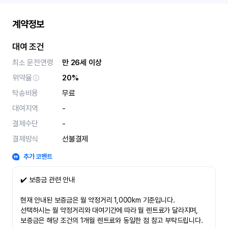
계약정보
대여 조건
최소 운전연령
만 26세 이상
위약율
20%
탁송비용
무료
대여지역
-
결제수단
-
결제방식
선불결제
추가 코멘트
✔️ 보증금 관련 안내
현재 안내된 보증금은 월 약정거리 1,000km 기준입니다.
선택하시는 월 약정거리와 대여기간에 따라 월 렌트료가 달라지며,
보증금은 해당 조건의 1개월 렌트료와 동일한 점 참고 부탁드립니다.