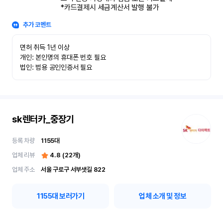
*카드결제시 세금계산서 발행 불가
추가 코멘트
면허 취득 1년 이상

개인: 본인명의 휴대폰 번호 필요

법인: 범용 공인인증서 필요
sk렌터카_중장기
등록 차량
1155
대
업체 리뷰
4.8
(
22
개)
업체 주소
서울 구로구 서부샛길 822
1155
대 보러가기
업체 소개 및 정보