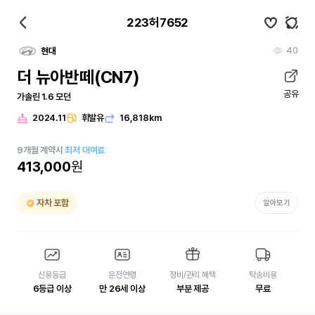
223허7652
40
현대
더 뉴아반떼(CN7)
공유
가솔린 1.6 모던
2024.11
휘발유
16,818km
9
개월
계약시
최저 대여료
413,000
원
자차 포함
알아보기
신용등급
운전연령
정비/관리 혜택
탁송비용
6등급 이상
만 26세 이상
부분 제공
무료