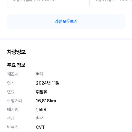
카 렌트 고민없이 강추합니
리뷰 모두보기
차량정보
주요 정보
제조사
현대
연식
2024년 11월
연료
휘발유
주행거리
16,818km
배기량
1,598
색상
흰색
변속기
CVT