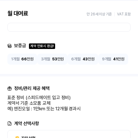
월 대여료
만 26세 이상 기준
VAT 포함
보증금
계약 만료시 환급!
1개월
66
만원
3개월
53
만원
6개월
43
만원
9개월
41
만원
정비/관리 제공 혜택
표준 정비 (스피드메이트 입고 정비)

계약서 기준 소모품 교체

예) 엔진오일 : 1만km 또는 12개월 경과시
계약 선택사항