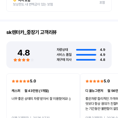
자차 보험
포함
보상한도 내 면책금이 있는 보험
sk렌터카_중장기
고객리뷰
4.8
차량상태
4.9
서비스 품질
4.9
재구매 의사
4.8
5.0
5.0
캐스퍼
ㅣ
월 43만원 (1개월)
디 올뉴그랜저
ㅣ
월 56만
너무 좋은 상태의 차량 받아서 잘 이용했어요! :)
좋은차량 합리적인 가격에
엇보다 항상 응대가 친절
는 기간동안 불편함이 없
까지 진행할만큼 여러가지
이용 2개월차
ㅣ
2026.07.31
이용 2개월차
ㅣ
2026.0