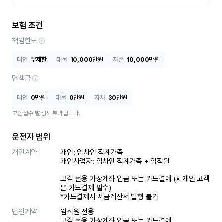
보험 조건
책임한도
대인
무제한
대물
10,000
만원
자손
10,000
만원
면책금
대인
0
만원
대물
0
만원
자차
30
만원
보험접수 발생시 부과됩니다.
운전자 범위
개인계약
개인: 임차인 직계가족 

개인사업자: 임차인 직계가족 + 임직원

고객 전용 가상계좌 입금 또는 카드결제 (※ 개인 고객
은 카드결제 필수)

*카드결제시 세금계산서 발행 불가
법인계약
임직원 전용

고객 전용 가상계좌 입금 또는 카드결제
